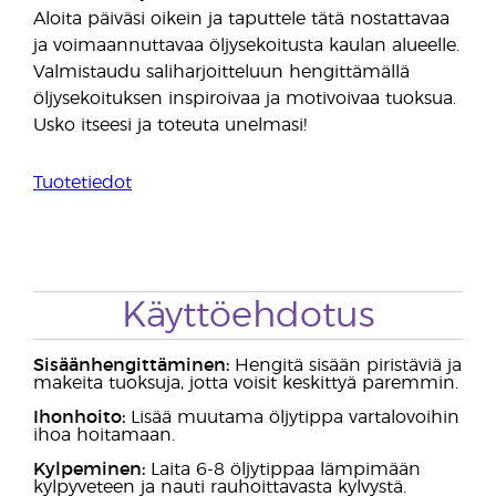
Aloita päiväsi oikein ja taputtele tätä nostattavaa
ja voimaannuttavaa öljysekoitusta kaulan alueelle.
Valmistaudu saliharjoitteluun hengittämällä
öljysekoituksen inspiroivaa ja motivoivaa tuoksua.
Usko itseesi ja toteuta unelmasi!
Tuotetiedot
Käyttöehdotus
Sisäänhengittäminen:
Hengitä sisään piristäviä ja
makeita tuoksuja, jotta voisit keskittyä paremmin.
Ihonhoito:
Lisää muutama öljytippa vartalovoihin
ihoa hoitamaan.
Kylpeminen:
Laita 6-8 öljytippaa lämpimään
kylpyveteen ja nauti rauhoittavasta kylvystä.