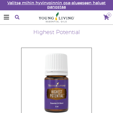
Valitse mihin hyvinvoinnin osa-alueeseen haluat
panostaa
0
Highest Potential