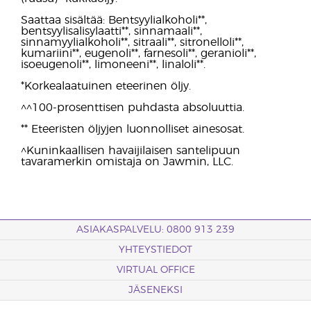
Saattaa sisältää: Bentsyylialkoholi**,
bentsyylisalisylaatti**, sinnamaali**,
sinnamyylialkoholi**, sitraali**, sitronelloli**,
kumariini**, eugenoli**, farnesoli**, geranioli**,
isoeugenoli**, limoneeni**, linaloli**.
*Korkealaatuinen eteerinen öljy.
^^100-prosenttisen puhdasta absoluuttia.
** Eteeristen öljyjen luonnolliset ainesosat.
^Kuninkaallisen havaijilaisen santelipuun
tavaramerkin omistaja on Jawmin, LLC.
ASIAKASPALVELU: 0800 913 239
YHTEYSTIEDOT
VIRTUAL OFFICE
JÄSENEKSI