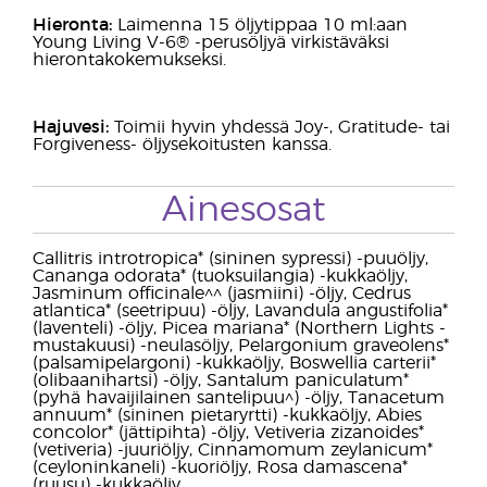
Hieronta:
Laimenna 15 öljytippaa 10 ml:aan
Young Living V-6® -perusöljyä virkistäväksi
hierontakokemukseksi.
Hajuvesi:
Toimii hyvin yhdessä Joy-, Gratitude- tai
Forgiveness- öljysekoitusten kanssa.
Ainesosat
Callitris introtropica* (sininen sypressi) -puuöljy,
Cananga odorata* (tuoksuilangia) -kukkaöljy,
Jasminum officinale^^ (jasmiini) -öljy, Cedrus
atlantica* (seetripuu) -öljy, Lavandula angustifolia*
(laventeli) -öljy, Picea mariana* (Northern Lights -
mustakuusi) -neulasöljy, Pelargonium graveolens*
(palsamipelargoni) -kukkaöljy, Boswellia carterii*
(olibaanihartsi) -öljy, Santalum paniculatum*
(pyhä havaijilainen santelipuu^) -öljy, Tanacetum
annuum* (sininen pietaryrtti) -kukkaöljy, Abies
concolor* (jättipihta) -öljy, Vetiveria zizanoides*
(vetiveria) -juuriöljy, Cinnamomum zeylanicum*
(ceyloninkaneli) -kuoriöljy, Rosa damascena*
(ruusu) -kukkaöljy.