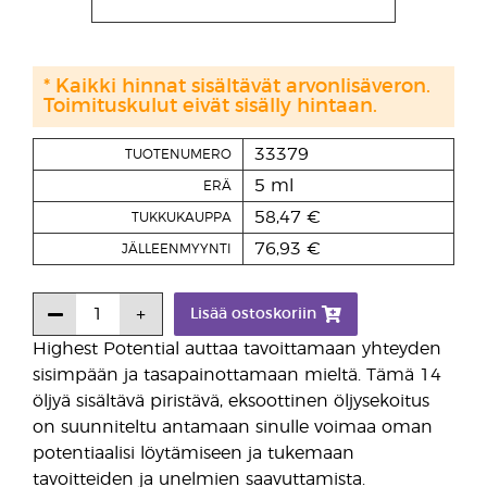
* Kaikki hinnat sisältävät arvonlisäveron.
Toimituskulut eivät sisälly hintaan.
33379
TUOTENUMERO
5 ml
ERÄ
58,47 €
TUKKUKAUPPA
76,93 €
JÄLLEENMYYNTI
Lisää ostoskoriin
Highest Potential auttaa tavoittamaan yhteyden
sisimpään ja tasapainottamaan mieltä. Tämä 14
öljyä sisältävä piristävä, eksoottinen öljysekoitus
on suunniteltu antamaan sinulle voimaa oman
potentiaalisi löytämiseen ja tukemaan
tavoitteiden ja unelmien saavuttamista.