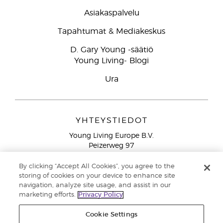
Asiakaspalvelu
Tapahtumat & Mediakeskus
D. Gary Young -säätiö
Young Living- Blogi
Ura
YHTEYSTIEDOT
Young Living Europe B.V.
Peizerweg 97
9727 AJ Groningen
Netherlands
By clicking “Accept All Cookies”, you agree to the
storing of cookies on your device to enhance site
Ilmainen yhteydenotto lankanumeroista Suomesta
0800
navigation, analyze site usage, and assist in our
913 239
marketing efforts.
Privacy Policy
Email: asiakaspalvelu@youngliving.com
Cookie Settings