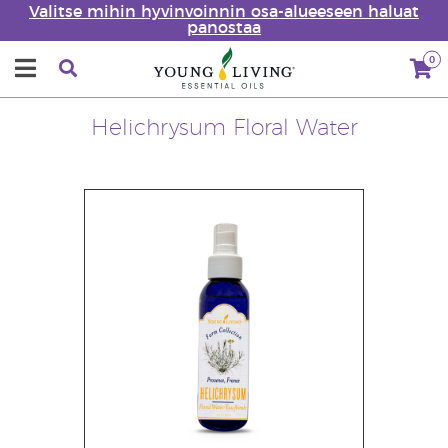
Valitse mihin hyvinvoinnin osa-alueeseen haluat
panostaa
0
Helichrysum Floral Water