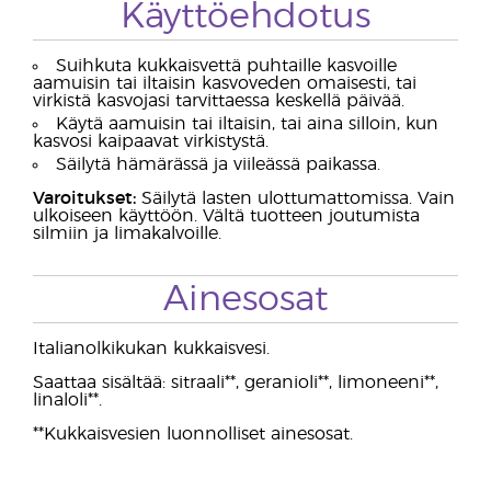
Käyttöehdotus
Suihkuta kukkaisvettä puhtaille kasvoille
aamuisin tai iltaisin kasvoveden omaisesti, tai
virkistä kasvojasi tarvittaessa keskellä päivää.
Käytä aamuisin tai iltaisin, tai aina silloin, kun
kasvosi kaipaavat virkistystä.
Säilytä hämärässä ja viileässä paikassa.
Varoitukset:
Säilytä lasten ulottumattomissa. Vain
ulkoiseen käyttöön. Vältä tuotteen joutumista
silmiin ja limakalvoille.
Ainesosat
Italianolkikukan kukkaisvesi.
Saattaa sisältää: sitraali**, geranioli**, limoneeni**,
linaloli**.
**Kukkaisvesien luonnolliset ainesosat.