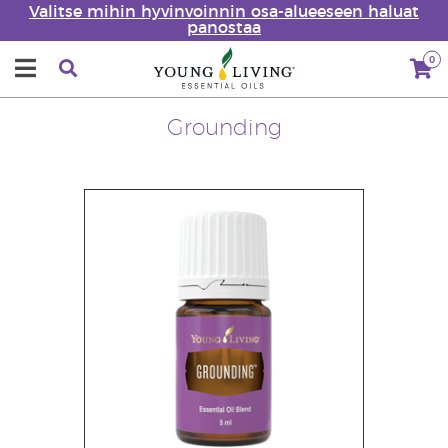
Valitse mihin hyvinvoinnin osa-alueeseen haluat
panostaa
0
Grounding