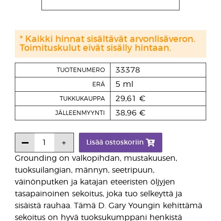
* Kaikki hinnat sisältävät arvonlisäveron.
Toimituskulut eivät sisälly hintaan.
33378
TUOTENUMERO
5 ml
ERÄ
29,61 €
TUKKUKAUPPA
38,96 €
JÄLLEENMYYNTI
Lisää ostoskoriin
Grounding on valkopihdan, mustakuusen,
tuoksuilangian, männyn, seetripuun,
väinönputken ja katajan eteeristen öljyjen
tasapainoinen sekoitus, joka tuo selkeyttä ja
sisäistä rauhaa. Tämä D. Gary Youngin kehittämä
sekoitus on hyvä tuoksukumppani henkistä