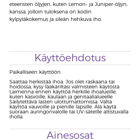
eteeristen öljyjen, kuten Lemon- ja Juniper-öljyn,
kanssa, jolloin tuloksena on kodin
kylpyläkokemus ja sileän hehkuva iho.
Käyttöehdotus
Paikalliseen käyttöön.
Saattaa herkistää ihoa. Jos olet raskaana tai
hoidossa, kysy lääkäriltäsi valmisteen käytöstä.
Laimenna ennen käyttöä herkille ihoalueille,
kuten kasvoille, kaulaan ja genitaalialueelle.
Säilytettävä lasten ulottumattomissa. Vältä
käyttöä vauvoille ja pienille lapsille. Älä käytä
suoraan auringonvalolle tai UV-säteille altistuvalla
iholla.
Ainesosat