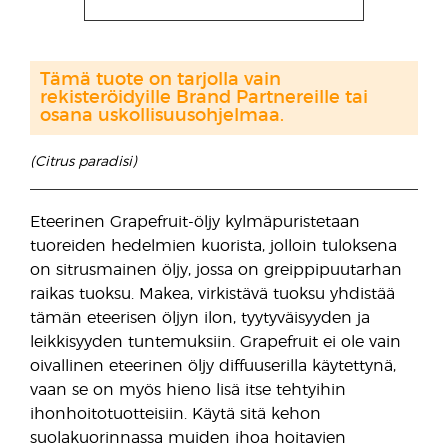
Tämä tuote on tarjolla vain
rekisteröidyille Brand Partnereille tai
osana uskollisuusohjelmaa.
(Citrus paradisi)
Eteerinen Grapefruit-öljy kylmäpuristetaan
tuoreiden hedelmien kuorista, jolloin tuloksena
on sitrusmainen öljy, jossa on greippipuutarhan
raikas tuoksu. Makea, virkistävä tuoksu yhdistää
tämän eteerisen öljyn ilon, tyytyväisyyden ja
leikkisyyden tuntemuksiin. Grapefruit ei ole vain
oivallinen eteerinen öljy diffuuserilla käytettynä,
vaan se on myös hieno lisä itse tehtyihin
ihonhoitotuotteisiin. Käytä sitä kehon
suolakuorinnassa muiden ihoa hoitavien