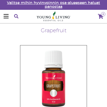
Valitse mihin hyvinvoinnin osa-alueeseen haluat
panostaa
0
Grapefruit