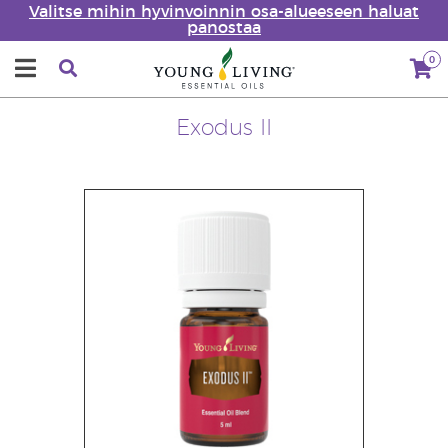
Valitse mihin hyvinvoinnin osa-alueeseen haluat
panostaa
0
Exodus II