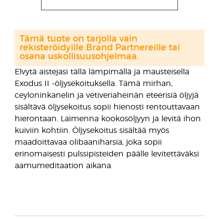
Tämä tuote on tarjolla vain
rekisteröidyille Brand Partnereille tai
osana uskollisuusohjelmaa.
Elvytä aistejasi tällä lämpimällä ja mausteisella
Exodus II -öljysekoituksella. Tämä mirhan,
ceyloninkanelin ja vetiveriaheinän eteerisiä öljyjä
sisältävä öljysekoitus sopii hienosti rentouttavaan
hierontaan. Laimenna kookosöljyyn ja levitä ihon
kuiviin kohtiin. Öljysekoitus sisältää myös
maadoittavaa olibaaniharsia, joka sopii
erinomaisesti pulssipisteiden päälle levitettäväksi
aamumeditaation aikana.