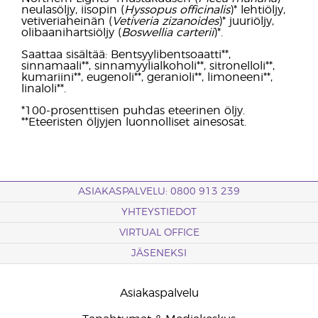
neulasöljy, iisopin (
Hyssopus officinalis
)* lehtiöljy,
vetiveriaheinän (
Vetiveria zizanoides
)* juuriöljy,
olibaanihartsiöljy (
Boswellia carterii
)*.
Saattaa sisältää: Bentsyylibentsoaatti**,
sinnamaali**, sinnamyylialkoholi**, sitronelloli**,
kumariini**, eugenoli**, geranioli**, limoneeni**,
linaloli**.
*100-prosenttisen puhdas eteerinen öljy.
**Eteeristen öljyjen luonnolliset ainesosat.
ASIAKASPALVELU: 0800 913 239
YHTEYSTIEDOT
VIRTUAL OFFICE
JÄSENEKSI
Asiakaspalvelu