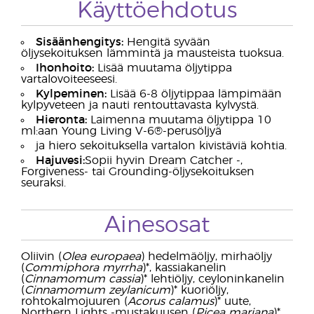
Käyttöehdotus
Sisäänhengitys:
Hengitä syvään
öljysekoituksen lämmintä ja mausteista tuoksua.
Ihonhoito:
Lisää muutama öljytippa
vartalovoiteeseesi.
Kylpeminen:
Lisää 6-8 öljytippaa lämpimään
kylpyveteen ja nauti rentouttavasta kylvystä.
Hieronta:
Laimenna muutama öljytippa 10
ml:aan Young Living V-6®-perusöljyä
ja hiero sekoituksella vartalon kivistäviä kohtia.
Hajuvesi:
Sopii hyvin Dream Catcher -,
Forgiveness- tai Grounding-öljysekoituksen
seuraksi.
Ainesosat
Oliivin (
Olea europaea
) hedelmäöljy, mirhaöljy
(
Commiphora myrrha
)*, kassiakanelin
(
Cinnamomum cassia
)* lehtiöljy, ceyloninkanelin
(
Cinnamomum zeylanicum
)* kuoriöljy,
rohtokalmojuuren (
Acorus calamus
)* uute,
Northern Lights -mustakuusen (
Picea mariana
)*