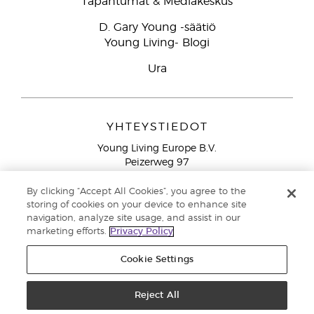
Tapahtumat & Mediakeskus
D. Gary Young -säätiö
Young Living- Blogi
Ura
YHTEYSTIEDOT
Young Living Europe B.V.
Peizerweg 97
9727 AJ Groningen
Netherlands
By clicking “Accept All Cookies”, you agree to the
storing of cookies on your device to enhance site
Ilmainen yhteydenotto lankanumeroista Suomesta
0800
navigation, analyze site usage, and assist in our
913 239
marketing efforts.
Privacy Policy
Email: asiakaspalvelu@youngliving.com
Cookie Settings
Tekijänoikeus © 2021 Young Living Essential Oils. Kaikki oikeudet
pidätetään. |
Reject All
Yksityisyydensuoja