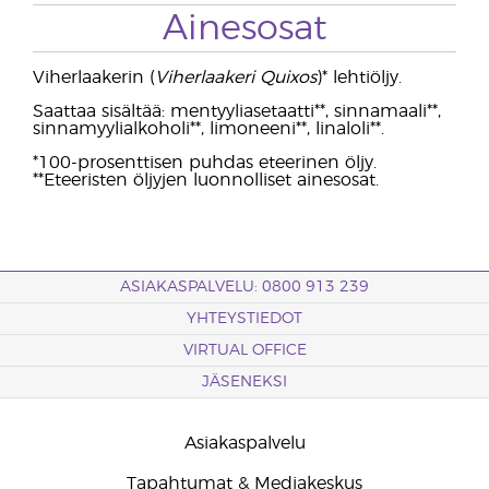
Ainesosat
Viherlaakerin (
Viherlaakeri Quixos
)* lehtiöljy.
Saattaa sisältää: mentyyliasetaatti**, sinnamaali**,
sinnamyylialkoholi**, limoneeni**, linaloli**.
*100-prosenttisen puhdas eteerinen öljy.
**Eteeristen öljyjen luonnolliset ainesosat.
ASIAKASPALVELU: 0800 913 239
YHTEYSTIEDOT
VIRTUAL OFFICE
JÄSENEKSI
Asiakaspalvelu
Tapahtumat & Mediakeskus