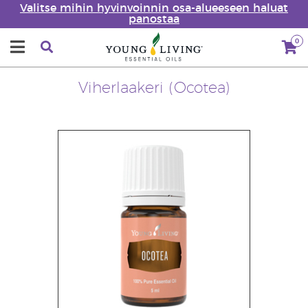
Valitse mihin hyvinvoinnin osa-alueeseen haluat
panostaa
0
Viherlaakeri (Ocotea)