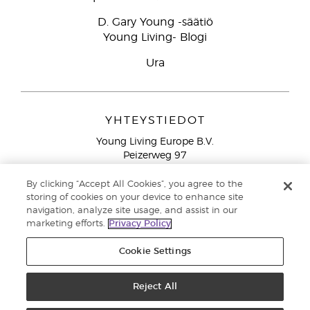
D. Gary Young -säätiö
Young Living- Blogi
Ura
YHTEYSTIEDOT
Young Living Europe B.V.
Peizerweg 97
9727 AJ Groningen
Netherlands
By clicking “Accept All Cookies”, you agree to the
storing of cookies on your device to enhance site
Ilmainen yhteydenotto lankanumeroista Suomesta
0800
navigation, analyze site usage, and assist in our
913 239
marketing efforts.
Privacy Policy
Email: asiakaspalvelu@youngliving.com
Cookie Settings
Tekijänoikeus © 2021 Young Living Essential Oils. Kaikki oikeudet
pidätetään. |
Reject All
Yksityisyydensuoja