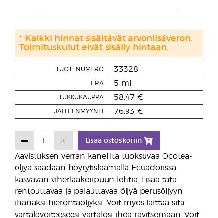
* Kaikki hinnat sisältävät arvonlisäveron.
Toimituskulut eivät sisälly hintaan.
33328
TUOTENUMERO
5 ml
ERÄ
58,47 €
TUKKUKAUPPA
76,93 €
JÄLLEENMYYNTI
Lisää ostoskoriin
Aavistuksen verran kanelilta tuoksuvaa Ocotea-
öljyä saadaan höyrytislaamalla Ecuadorissa
kasvavan viherlaakeripuun lehtiä. Lisää tätä
rentouttavaa ja palauttavaa öljyä perusöljyyn
ihanaksi hierontaöljyksi. Voit myös laittaa sitä
vartalovoiteeseesi vartalosi ihoa ravitsemaan. Voit