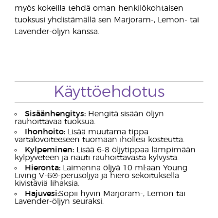
myös kokeilla tehdä oman henkilökohtaisen
tuoksusi yhdistämällä sen Marjoram-, Lemon- tai
Lavender-öljyn kanssa.
Käyttöehdotus
Sisäänhengitys:
Hengitä sisään öljyn
rauhoittavaa tuoksua.
Ihonhoito:
Lisää muutama tippa
vartalovoiteeseen tuomaan ihollesi kosteutta.
Kylpeminen:
Lisää 6-8 öljytippaa lämpimään
kylpyveteen ja nauti rauhoittavasta kylvystä.
Hieronta:
Laimenna öljyä 10 ml:aan Young
Living V-6®-perusöljyä ja hiero sekoituksella
kivistäviä lihaksia.
Hajuvesi:
Sopii hyvin Marjoram-, Lemon tai
Lavender-öljyn seuraksi.