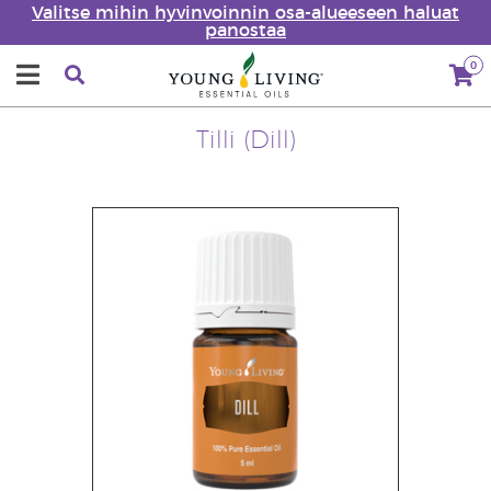
Valitse mihin hyvinvoinnin osa-alueeseen haluat
panostaa
0
Tilli (Dill)