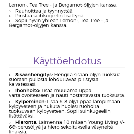
Lemon-, Tea Tree - ja Bergamot-öljyjen kanssa.
Rauhoittaa ja tyynnyttää.
Piristää suihkugeelin lisättynä.
Sopii hyvin yhteen Lemon-, Tea Tree - ja
Bergamot-öljyjen kanssa.
Käyttöehdotus
Sisäänhengitys:
Hengitä sisään öljyn tuoksua
suoraan pullosta lohduttavaa piristystä
kaivatessasi.
Ihonhoito:
Lisää muutama tippa
vartalovoiteeseen ja nauti nostattavasta tuoksusta.
Kylpeminen:
Lisää 6-8 öljytippaa lämpimään
kylpyveteen ja hukuta huolesi ruoholta
tuoksuvaan kylpyveteen. Sopii suihkugeeliin
lisättäväksi.
Hieronta:
Laimenna 10 ml:aan Young Living V-
6®-perusöljyä ja hiero sekoituksella väsyneitä
lihaksia.