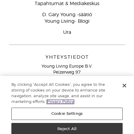
Tapahtumat & Mediakeskus
D. Gary Young -säätiö
Young Living- Blogi
Ura
YHTEYSTIEDOT
Young Living Europe B.V.
Peizerweg 97
9727 AJ Groningen
Netherlands
By clicking “Accept All Cookies”, you agree to the
storing of cookies on your device to enhance site
Ilmainen yhteydenotto lankanumeroista Suomesta
0800
navigation, analyze site usage, and assist in our
913 239
marketing efforts.
Privacy Policy
Email: asiakaspalvelu@youngliving.com
Cookie Settings
Tekijänoikeus © 2021 Young Living Essential Oils. Kaikki oikeudet
pidätetään. |
Reject All
Yksityisyydensuoja