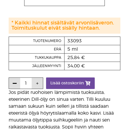
* Kaikki hinnat sisältävät arvonlisäveron.
Toimituskulut eivät sisälly hintaan.
33093
TUOTENUMERO
5 ml
ERÄ
25,84 €
TUKKUKAUPPA
34,00 €
JÄLLEENMYYNTI
Lisää ostoskoriin
Jos pidät ruohoisen lämpimistä tuoksuista,
eteerinen Dill-öljy on sinua varten. Tilli kuuluu
samaan sukuun kuin selleri ja tillistä saadaan
eteeristä öljyä höyrytislaamalla koko kasvi. Lisää
muutama öljytippa suihkugeeliin ja nauti sen
raikastavasta tuoksusta. Sopii hyvin yhteen