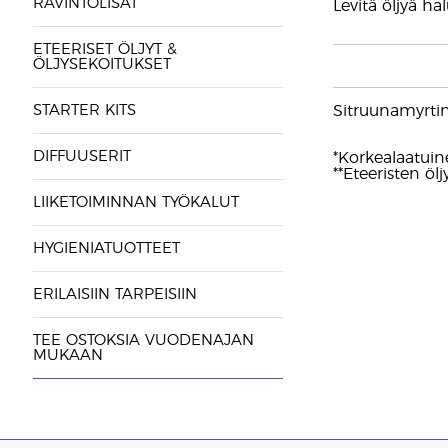
RAVINTOLISÄT
Levitä öljyä h
ETEERISET ÖLJYT &
ÖLJYSEKOITUKSET
STARTER KITS
Sitruunamyrtin (
DIFFUUSERIT
*Korkealaatuine
**Eteeristen ölj
LIIKETOIMINNAN TYÖKALUT
HYGIENIATUOTTEET
ERILAISIIN TARPEISIIN
TEE OSTOKSIA VUODENAJAN
MUKAAN