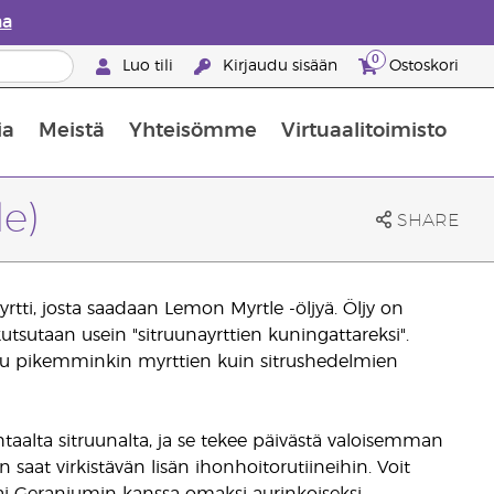
aa
0
Luo tili
Kirjaudu sisään
Ostoskori
ia
Meistä
Yhteisömme
Virtuaalitoimisto
nus valikoiduista ihonhoitotuotteista
Young Livingin ravintolisäopas
Miten eteerisiä öljyjä käytetään
e)
SHARE
rtti, josta saadaan Lemon Myrtle -öljyä. Öljy on
utsutaan usein "sitruunayrttien kuningattareksi".
luu pikemminkin myrttien kuin sitrushedelmien
htaalta sitruunalta, ja se tekee päivästä valoisemman
in saat virkistävän lisän ihonhoitorutiineihin. Voit