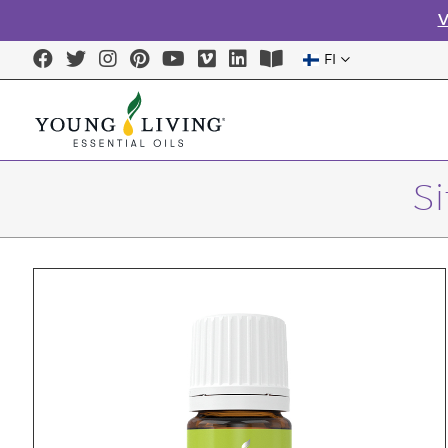
V
FI
S