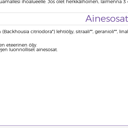
aluamallesi ihoalueelle. Jos olet herkkäihoinen, laimenna 3
Ainesosa
Backhousia citriodora*) lehtiöljy, sitraali**, geranioli**, linalo
n eteerinen öljy.
yjen luonnolliset ainesosat.