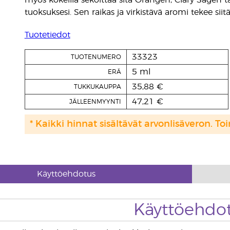
myös kokeilla sekoittaa sitä Orangen, Clary Sagen 
tuoksuksesi. Sen raikas ja virkistävä aromi tekee sii
Tuotetiedot
33323
TUOTENUMERO
5 ml
ERÄ
35,88 €
TUKKUKAUPPA
47,21 €
JÄLLEENMYYNTI
* Kaikki hinnat sisältävät arvonlisäveron. Toi
Käyttöehdotus
Käyttöehdo