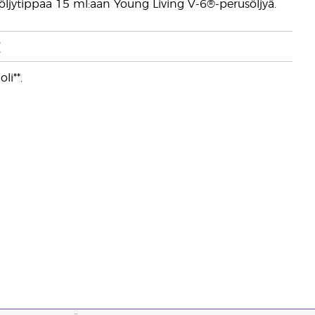
 öljytippaa 15 ml:aan Young Living V-6®-perusöljyä.
t
li**.