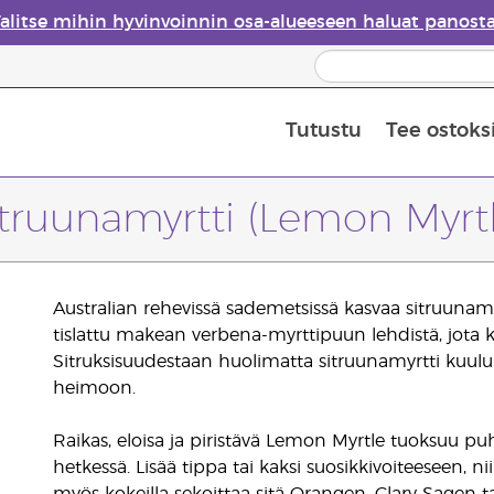
alitse mihin hyvinvoinnin osa-alueeseen haluat panost
Tutustu
Tee ostoks
Eteeristen öljyjen turvallisuus
Viimeinen mahdollisuus: 50 % alen
itruunamyrtti (Lemon Myrtl
Australian rehevissä sademetsissä kasvaa sitruunamy
tislattu makean verbena-myrttipuun lehdistä, jota k
Sitruksisuudestaan huolimatta sitruunamyrtti kuu
heimoon.
Raikas, eloisa ja piristävä Lemon Myrtle tuoksuu pu
hetkessä. Lisää tippa tai kaksi suosikkivoiteeseen, ni