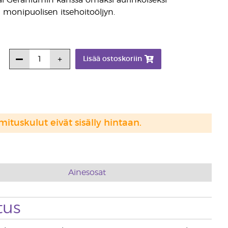
tai Geraniumin kanssa omaksi aurinkoiseksi
tä monipuolisen itsehoitoöljyn.
Lisää ostoskoriin
mituskulut eivät sisälly hintaan.
Ainesosat
tus