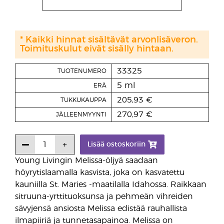
* Kaikki hinnat sisältävät arvonlisäveron.
Toimituskulut eivät sisälly hintaan.
33325
TUOTENUMERO
5 ml
ERÄ
205,93 €
TUKKUKAUPPA
270,97 €
JÄLLEENMYYNTI
Lisää ostoskoriin
Young Livingin Melissa-öljyä saadaan
höyrytislaamalla kasvista, joka on kasvatettu
kauniilla St. Maries -maatilalla Idahossa. Raikkaan
sitruuna-yrttituoksunsa ja pehmeän vihreiden
sävyjensä ansiosta Melissa edistää rauhallista
ilmapiiriä ja tunnetasapainoa. Melissa on