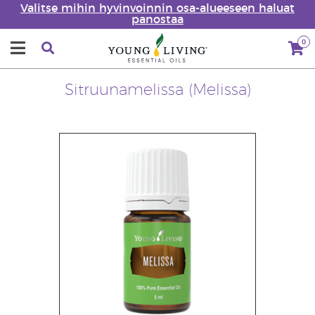
Valitse mihin hyvinvoinnin osa-alueeseen haluat
panostaa
0
Sitruunamelissa (Melissa)