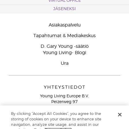
VIRTUAL OFFICE
JÄSENEKSI
Asiakaspalvelu
Tapahtumat & Mediakeskus
D. Gary Young -säätiö
Young Living- Blogi
Ura
YHTEYSTIEDOT
Young Living Europe B.V.
Peizerweg 97
9727 AJ Groningen
Netherlands
By clicking “Accept All Cookies”, you agree to the
storing of cookies on your device to enhance site
Ilmainen yhteydenotto lankanumeroista Suomesta
0800
navigation, analyze site usage, and assist in our
913 239