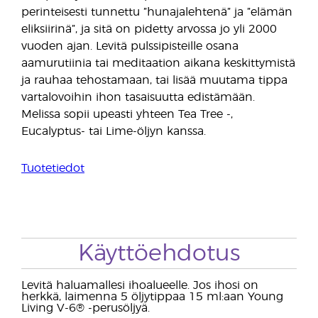
perinteisesti tunnettu ”hunajalehtenä” ja ”elämän
eliksiirinä”, ja sitä on pidetty arvossa jo yli 2000
vuoden ajan. Levitä pulssipisteille osana
aamurutiinia tai meditaation aikana keskittymistä
ja rauhaa tehostamaan, tai lisää muutama tippa
vartalovoihin ihon tasaisuutta edistämään.
Melissa sopii upeasti yhteen Tea Tree -,
Eucalyptus- tai Lime-öljyn kanssa.
Tuotetiedot
Käyttöehdotus
Levitä haluamallesi ihoalueelle. Jos ihosi on
herkkä, laimenna 5 öljytippaa 15 ml:aan Young
Living V-6® -perusöljyä.