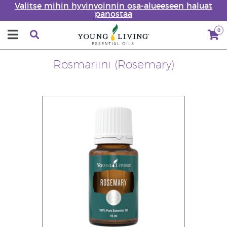
Valitse mihin hyvinvoinnin osa-alueeseen haluat
panostaa
0
Rosmariini (Rosemary)