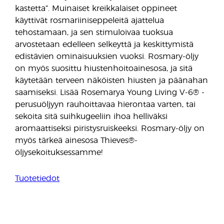
kastetta”. Muinaiset kreikkalaiset oppineet
käyttivät rosmariiniseppeleitä ajattelua
tehostamaan, ja sen stimuloivaa tuoksua
arvostetaan edelleen selkeyttä ja keskittymistä
edistävien ominaisuuksien vuoksi. Rosmary-öljy
on myös suosittu hiustenhoitoainesosa, ja sitä
käytetään terveen näköisten hiusten ja päänahan
saamiseksi. Lisää Rosemarya Young Living V-6® -
perusuöljyyn rauhoittavaa hierontaa varten, tai
sekoita sitä suihkugeeliin ihoa helliväksi
aromaattiseksi piristysruiskeeksi. Rosmary-öljy on
myös tärkeä ainesosa Thieves®-
öljysekoituksessamme!
Tuotetiedot