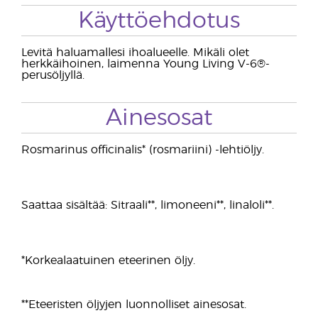
Käyttöehdotus
Levitä haluamallesi ihoalueelle. Mikäli olet
herkkäihoinen, laimenna Young Living V-6®-
perusöljyllä.
Ainesosat
Rosmarinus officinalis* (rosmariini) -lehtiöljy.
Saattaa sisältää: Sitraali**, limoneeni**, linaloli**.
*Korkealaatuinen eteerinen öljy.
**Eteeristen öljyjen luonnolliset ainesosat.