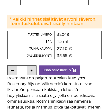
* Kaikki hinnat sisältävät arvonlisäveron.
Toimituskulut eivät sisälly hintaan.
32048
TUOTENUMERO
15 ml
ERÄ
27,10 €
TUKKUKAUPPA
35,65 €
JÄLLEENMYYNTI
Lisää ostoskoriin
Rosmariini on paljon muutakin kuin yrtti.
Rosemary-öljy on Välimereltä kotoisin olevan
ikivihreän pensaan kukista ja lehdistä
höyrytislaamalla saatu öljy, jolla on puhdistavia
ominaisuuksia. Rosmariinikasvi saa nimensä
latinasta, ros ja marinus, jotka tarkoittavat “meren