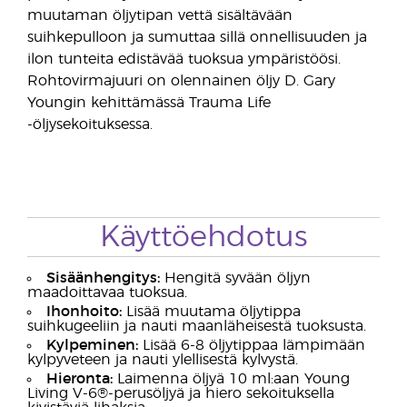
muutaman öljytipan vettä sisältävään
suihkepulloon ja sumuttaa sillä onnellisuuden ja
ilon tunteita edistävää tuoksua ympäristöösi.
Rohtovirmajuuri on olennainen öljy D. Gary
Youngin kehittämässä Trauma Life
-öljysekoituksessa.
Käyttöehdotus
Sisäänhengitys:
Hengitä syvään öljyn
maadoittavaa tuoksua.
Ihonhoito:
Lisää muutama öljytippa
suihkugeeliin ja nauti maanläheisestä tuoksusta.
Kylpeminen:
Lisää 6-8 öljytippaa lämpimään
kylpyveteen ja nauti ylellisestä kylvystä.
Hieronta:
Laimenna öljyä 10 ml:aan Young
Living V-6®-perusöljyä ja hiero sekoituksella