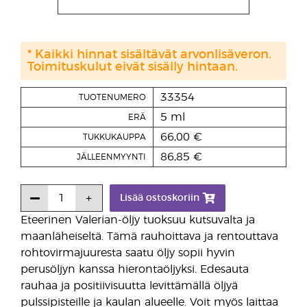
* Kaikki hinnat sisältävät arvonlisäveron.
Toimituskulut eivät sisälly hintaan.
33354
TUOTENUMERO
5 ml
ERÄ
66,00 €
TUKKUKAUPPA
86,85 €
JÄLLEENMYYNTI
Lisää ostoskoriin
Eteerinen Valerian-öljy tuoksuu kutsuvalta ja
maanläheiseltä. Tämä rauhoittava ja rentouttava
rohtovirmajuuresta saatu öljy sopii hyvin
perusöljyn kanssa hierontaöljyksi. Edesauta
rauhaa ja positiivisuutta levittämällä öljyä
pulssipisteille ja kaulan alueelle. Voit myös laittaa