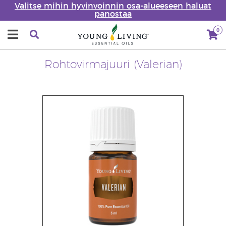
Valitse mihin hyvinvoinnin osa-alueeseen haluat
panostaa
0
Rohtovirmajuuri (Valerian)