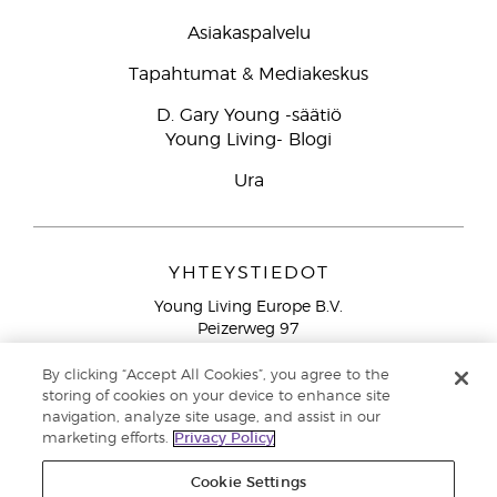
Asiakaspalvelu
Tapahtumat & Mediakeskus
D. Gary Young -säätiö
Young Living- Blogi
Ura
YHTEYSTIEDOT
Young Living Europe B.V.
Peizerweg 97
9727 AJ Groningen
Netherlands
By clicking “Accept All Cookies”, you agree to the
storing of cookies on your device to enhance site
Ilmainen yhteydenotto lankanumeroista Suomesta
0800
navigation, analyze site usage, and assist in our
913 239
marketing efforts.
Privacy Policy
Email: asiakaspalvelu@youngliving.com
Cookie Settings