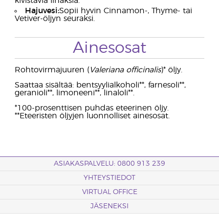
kivistäviä lihaksia.
Hajuvesi:
Sopii hyvin Cinnamon-, Thyme- tai
Vetiver-öljyn seuraksi.
Ainesosat
Rohtovirmajuuren (
Valeriana officinalis
)* öljy.
Saattaa sisältää: bentsyylialkoholi**, farnesoli**,
geranioli**, limoneeni**, linaloli**.
*100-prosenttisen puhdas eteerinen öljy.
**Eteeristen öljyjen luonnolliset ainesosat.
ASIAKASPALVELU: 0800 913 239
YHTEYSTIEDOT
VIRTUAL OFFICE
JÄSENEKSI