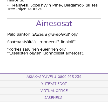
hieronta.
Hajuvesi:
Sopii hyvin Pine-, Bergamot- tai Tea
Tree -öljyn seuraksi.
Ainesosat
Palo Santon (
Bursera graveolens
)* öljy.
Saattaa sisältää: limoneeni**, linaloli**.
*Korkealaatuinen eteerinen öljy.
**Eteeristen öljyjen luonnolliset ainesosat.
ASIAKASPALVELU: 0800 913 239
YHTEYSTIEDOT
VIRTUAL OFFICE
JÄSENEKSI