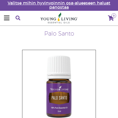
Valitse mihin hyvinvoinnin osa-alueeseen haluat
panostaa
0
Palo Santo