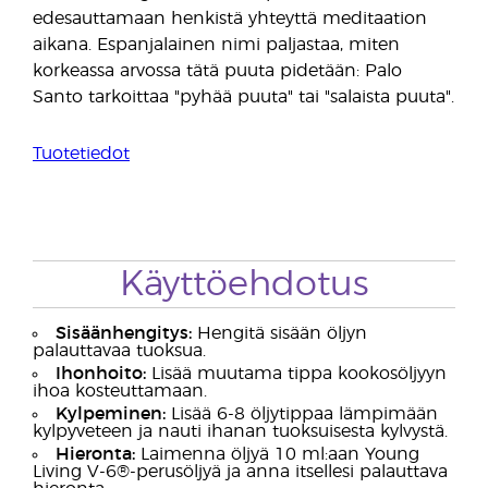
edesauttamaan henkistä yhteyttä meditaation
aikana. Espanjalainen nimi paljastaa, miten
korkeassa arvossa tätä puuta pidetään: Palo
Santo tarkoittaa "pyhää puuta" tai "salaista puuta".
Tuotetiedot
Käyttöehdotus
Sisäänhengitys:
Hengitä sisään öljyn
palauttavaa tuoksua.
Ihonhoito:
Lisää muutama tippa kookosöljyyn
ihoa kosteuttamaan.
Kylpeminen:
Lisää 6-8 öljytippaa lämpimään
kylpyveteen ja nauti ihanan tuoksuisesta kylvystä.
Hieronta:
Laimenna öljyä 10 ml:aan Young
Living V-6®-perusöljyä ja anna itsellesi palauttava