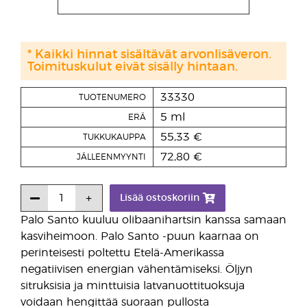
* Kaikki hinnat sisältävät arvonlisäveron.
Toimituskulut eivät sisälly hintaan.
33330
TUOTENUMERO
5 ml
ERÄ
55,33 €
TUKKUKAUPPA
72,80 €
JÄLLEENMYYNTI
Lisää ostoskoriin
Palo Santo kuuluu olibaanihartsin kanssa samaan
kasviheimoon. Palo Santo -puun kaarnaa on
perinteisesti poltettu Etelä-Amerikassa
negatiivisen energian vähentämiseksi. Öljyn
sitruksisia ja minttuisia latvanuottituoksuja
voidaan hengittää suoraan pullosta