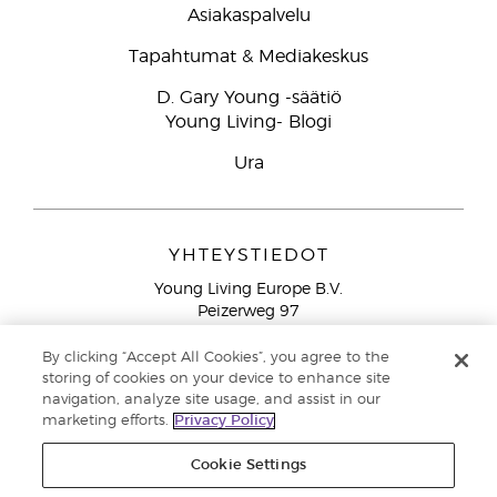
Asiakaspalvelu
Tapahtumat & Mediakeskus
D. Gary Young -säätiö
Young Living- Blogi
Ura
YHTEYSTIEDOT
Young Living Europe B.V.
Peizerweg 97
9727 AJ Groningen
Netherlands
By clicking “Accept All Cookies”, you agree to the
storing of cookies on your device to enhance site
Ilmainen yhteydenotto lankanumeroista Suomesta
0800
navigation, analyze site usage, and assist in our
913 239
marketing efforts.
Privacy Policy
Email: asiakaspalvelu@youngliving.com
Cookie Settings