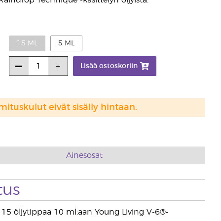
aindrop Technique -käsittelyn öljyistä.
15 ML
5 ML
Lisää ostoskoriin
mituskulut eivät sisälly hintaan.
Ainesosat
tus
na 15 öljytippaa 10 ml:aan Young Living V-6®-