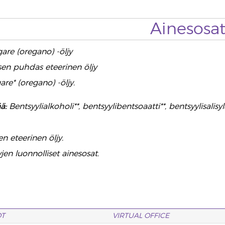
Ainesosa
re (oregano) -öljy
sen puhdas eteerinen öljy
re* (oregano) -öljy.
ää:
Bentsyylialkoholi**, bentsyylibentsoaatti**, bentsyylisalisylaa
n eteerinen öljy.
yjen luonnolliset ainesosat.
OT
VIRTUAL OFFICE