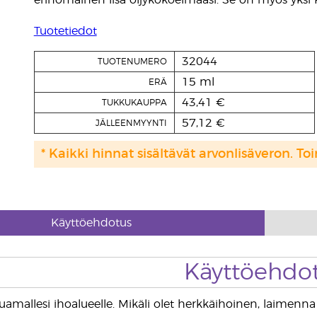
erinomainen lisä öljykokoelmaasi. Se on myös yksi R
Tuotetiedot
32044
TUOTENUMERO
15 ml
ERÄ
43,41 €
TUKKUKAUPPA
57,12 €
JÄLLEENMYYNTI
* Kaikki hinnat sisältävät arvonlisäveron. Toi
Käyttöehdotus
Käyttöehdo
aluamallesi ihoalueelle. Mikäli olet herkkäihoinen, laimen