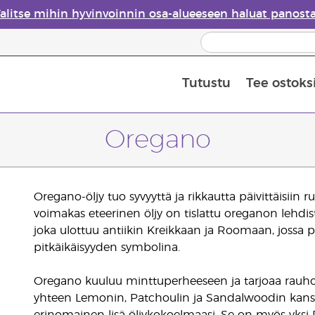
alitse mihin hyvinvoinnin osa-alueeseen haluat panost
Tutustu
Tee ostoks
Eteeristen öljyjen turvallisuus
Viimeinen mahdollisuus: 50 % alen
Oregano
Oregano-öljy tuo syvyyttä ja rikkautta päivittäisiin r
voimakas eteerinen öljy on tislattu oreganon lehdist
joka ulottuu antiikin Kreikkaan ja Roomaan, jossa p
pitkäikäisyyden symbolina.
Oregano kuuluu minttuperheeseen ja tarjoaa rauhoit
yhteen Lemonin, Patchoulin ja Sandalwoodin kanss