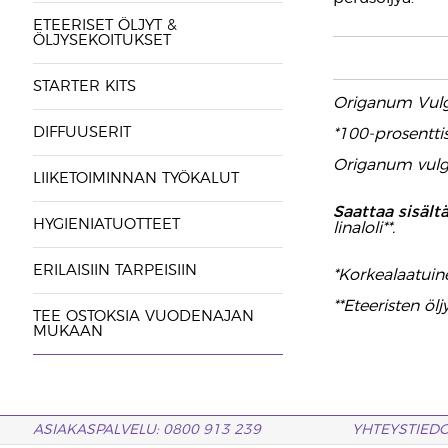
ETEERISET ÖLJYT &
ÖLJYSEKOITUKSET
STARTER KITS
Origanum Vulga
DIFFUUSERIT
*100-prosentti
Origanum vulga
LIIKETOIMINNAN TYÖKALUT
Saattaa sisält
HYGIENIATUOTTEET
linaloli**.
ERILAISIIN TARPEISIIN
*Korkealaatuine
**Eteeristen ölj
TEE OSTOKSIA VUODENAJAN
MUKAAN
ASIAKASPALVELU: 0800 913 239
YHTEYSTIED