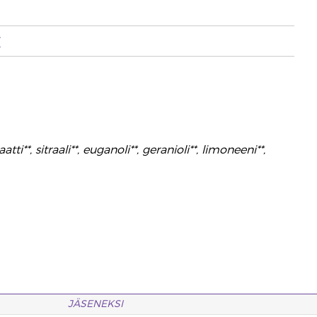
t
tti**, sitraali**, euganoli**, geranioli**, limoneeni**,
JÄSENEKSI