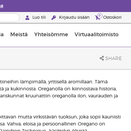
aa
0
Luo tili
Kirjaudu sisään
Ostoskori
ia
Meistä
Yhteisömme
Virtuaalitoimisto
nus valikoiduista ihonhoitotuotteista
Young Livingin ravintolisäopas
Miten eteerisiä öljyjä käytetään
SHARE
utiineihin lämpimällä, yrttisellä aromillaan. Tämä
ä ja kukinnosta. Oreganolla on kiinnostava historia,
ariskunnat kruunattiin oreganolla ilon, vaurauden ja
tavan mutta virkistävän tuoksun, joka sopii kauniisti
a. Vahva, eloisa ja persoonallinen Oregano on