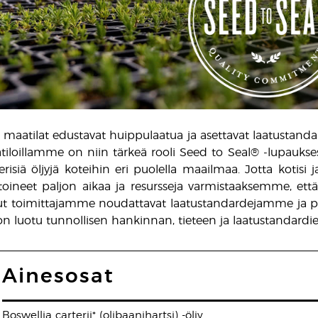
maatilat edustavat huippulaatua ja asettavat laatustandardit
atiloillamme on niin tärkeä rooli Seed to Seal® -lupauk
risiä öljyjä koteihin eri puolella maailmaa. Jotta kotisi 
oineet paljon aikaa ja resursseja varmistaaksemme, 
idut toimittajamme noudattavat laatustandardejamme ja 
 on luotu tunnollisen hankinnan, tieteen ja laatustandardie
Ainesosat
Boswellia carterii* (olibaanihartsi) -öljy.