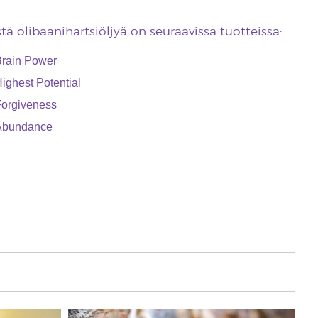
stä olibaanihartsiöljyä on seuraavissa tuotteissa:
rain Power
ighest Potential
orgiveness
Abundance