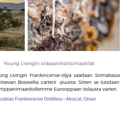
Young Livingin olibaanihartsimaatilat
ung Livingin Frankincense-öljyä saadaan Somaliassa
aitsevan Boswellia carterii -puusta. Sitten se tuodaan
mppanimaatiloillemme Eurooppaan tislausta varten.
rabian Frankincense Distillery—Muscat, Oman