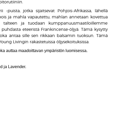
torutiiniin.
 -puista, jotka sijaitsevat Pohjois-Afrikassa, lähellä
pois ja mahla vapautettu, mahlan annetaan kovettua
n talteen ja tuodaan kumppanuusmaatiloillemme
puhdasta eteeristä Frankincense-öljyä. Tämä kysytty
ä, joka antaa sille sen rikkaan balsamin tuoksun. Tämä
ung Livingin rakastetuissa öljysekoituksissa.
ka auttaa maadoittavan ympäristön luomisessa.
d ja Lavender.