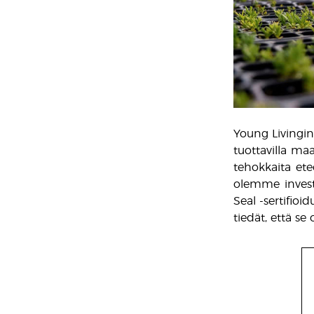
Young Livingin 
tuottavilla ma
tehokkaita etee
olemme invest
Seal -sertifio
tiedät, että se