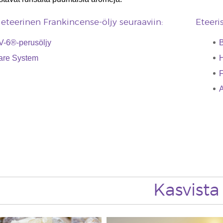
eteerinen Frankincense-öljy seuraaviin:
Eteeri
V-6®-perusöljy
B
are System
H
F
Kasvista