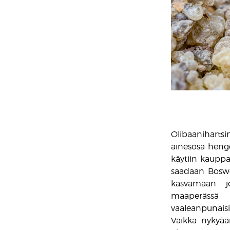
Olibaanihartsin
ainesosa hengell
käytiin kauppaa
saadaan Boswel
kasvamaan j
maaperässä 
vaaleanpunaisi
Vaikka nykyää