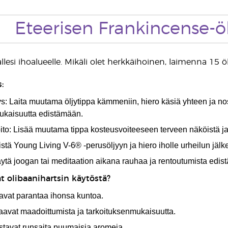
Eteerisen Frankincense-ö
llesi ihoalueelle. Mikäli olet herkkäihoinen, laimenna 15 
:
s: Laita muutama öljytippa kämmeniin, hiero käsiä yhteen ja nos
ukaisuutta edistämään.
o: Lisää muutama tippa kosteusvoiteeseen terveen näköistä ja 
stä Young Living V-6® -perusöljyyn ja hiero iholle urheilun jälk
äytä joogan tai meditaation aikana rauhaa ja rentoutumista edis
t olibaanihartsin käytöstä?
uavat parantaa ihonsa kuntoa.
aavat maadoittumista ja tarkoituksenmukaisuutta.
astavat runsaita puumaisia aromeja.