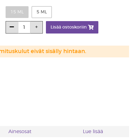
15 ML
5 ML
Lisää ostoskoriin
mituskulut eivät sisälly hintaan.
Ainesosat
Lue lisää