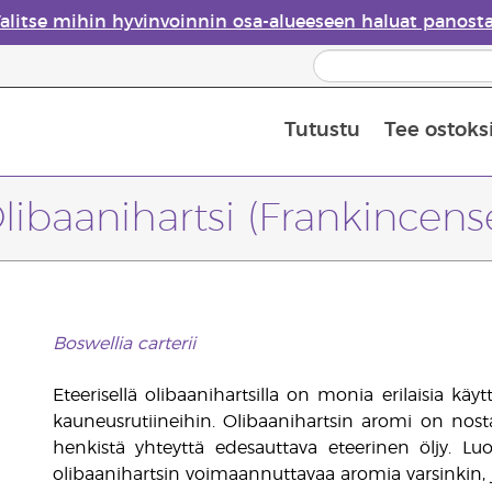
alitse mihin hyvinvoinnin osa-alueeseen haluat panost
Tutustu
Tee ostoks
Eteeristen öljyjen turvallisuus
Viimeinen mahdollisuus: 50 % alen
libaanihartsi (Frankincens
Boswellia carterii
Eteerisellä olibaanihartsilla on monia erilaisia käy
kauneusrutiineihin. Olibaanihartsin aromi on nost
henkistä yhteyttä edesauttava eteerinen öljy. Lu
olibaanihartsin voimaannuttavaa aromia varsinkin, j