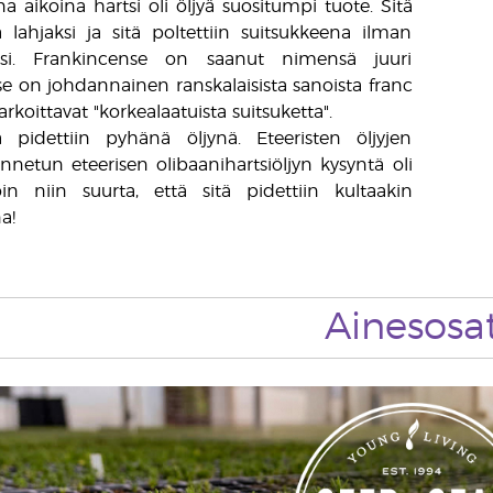
na aikoina hartsi oli öljyä suositumpi tuote. Sitä
a lahjaksi ja sitä poltettiin suitsukkeena ilman
ksi. Frankincense on saanut nimensä juuri
 se on johdannainen ranskalaisista sanoista franc
arkoittavat "korkealaatuista suitsuketta".
ia pidettiin pyhänä öljynä. Eteeristen öljyjen
netun eteerisen olibaanihartsiöljyn kysyntä oli
 niin suurta, että sitä pidettiin kultaakin
a!
Ainesosa