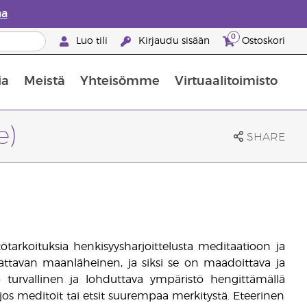
aa
0
Luo tili
Kirjaudu sisään
Ostoskori
ia
Meistä
Yhteisömme
Virtuaalitoimisto
nus valikoiduista ihonhoitotuotteista
Young Livingin ravintolisäopas
Miten eteerisiä öljyjä käytetään
e)
SHARE
ttötarkoituksia henkisyysharjoittelusta meditaatioon ja
attavan maanläheinen, ja siksi se on maadoittava ja
o turvallinen ja lohduttava ympäristö hengittämällä
os meditoit tai etsit suurempaa merkitystä. Eteerinen