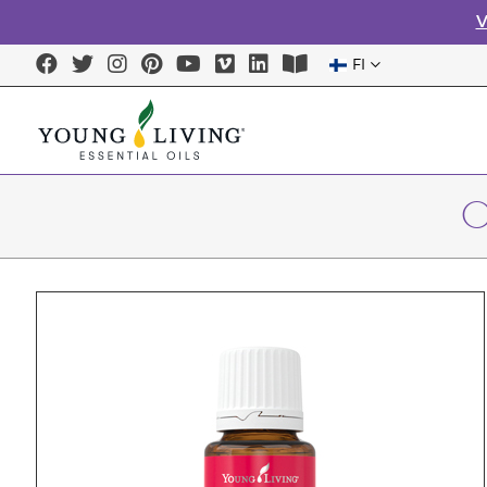
V
FI
O