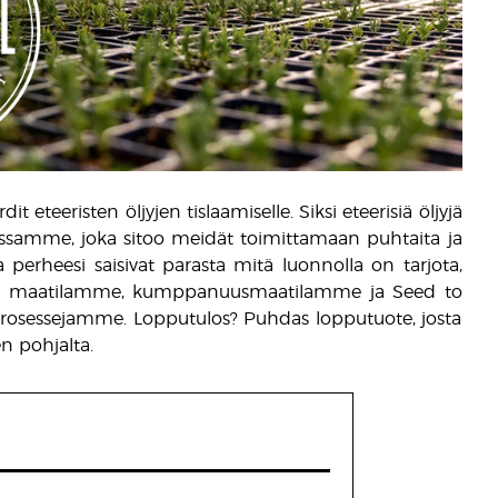
 eteeristen öljyjen tislaamiselle. Siksi eteerisiä öljyjä
sessamme, joka sitoo meidät toimittamaan puhtaita ja
ja perheesi saisivat parasta mitä luonnolla on tarjota,
että maatilamme, kumppanuusmaatilamme ja Seed to
prosessejamme. Lopputulos? Puhdas lopputuote, josta
n pohjalta.