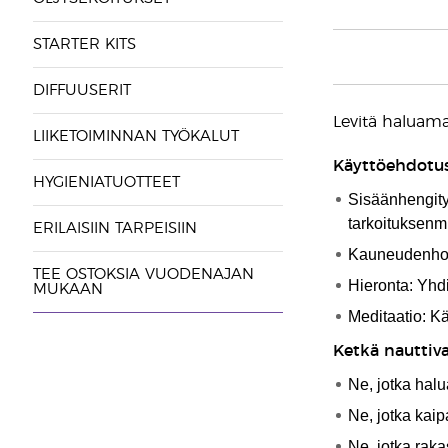
STARTER KITS
DIFFUUSERIT
Levitä haluama
LIIKETOIMINNAN TYÖKALUT
Käyttöehdotus
HYGIENIATUOTTEET
Sisäänhengity
tarkoituksenm
ERILAISIIN TARPEISIIN
Kauneudenhoit
TEE OSTOKSIA VUODENAJAN
Hieronta: Yhdi
MUKAAN
Meditaatio: K
Ketkä nauttiva
Ne, jotka hal
Ne, jotka kaip
Ne, jotka rak