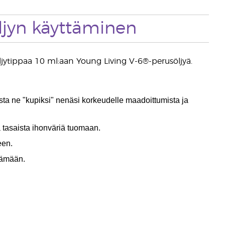
ljyn käyttäminen
öljytippaa 10 ml:aan Young Living V-6®-perusöljyä.
ta ne "kupiksi" nenäsi korkeudelle maadoittumista ja
tasaista ihonväriä tuomaan.
een.
tämään.