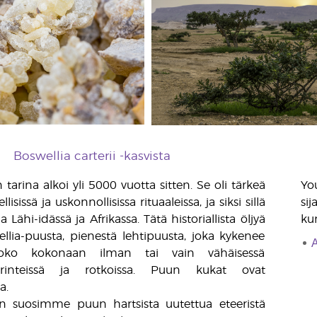
Boswellia carterii -kasvista
 tarina alkoi yli 5000 vuotta sitten. Se oli tärkeä
Yo
isissä ja uskonnollisissa rituaaleissa, ja siksi sillä
sij
 Lähi-idässä ja Afrikassa. Tätä historiallista öljyä
ku
lia-puusta, pienestä lehtipuusta, joka kykenee
A
oko kokonaan ilman tai vain vähäisessä
rinteissä ja rotkoissa. Puun kukat ovat
a.
n suosimme puun hartsista uutettua eteeristä