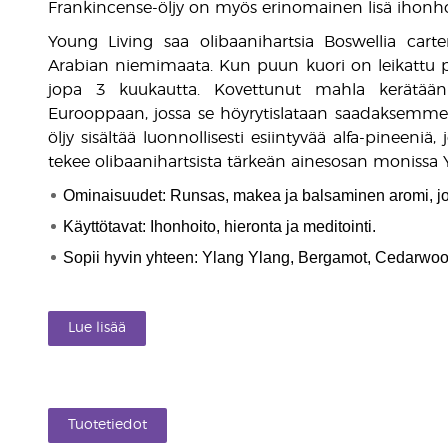
Frankincense-öljy on myös erinomainen lisä ihonhoi
Young Living saa olibaanihartsia Boswellia carterii
Arabian niemimaata. Kun puun kuori on leikattu 
jopa 3 kuukautta. Kovettunut mahla kerätää
Eurooppaan, jossa se höyrytislataan saadaksemme 
öljy sisältää luonnollisesti esiintyvää alfa-pineeni
tekee olibaanihartsista tärkeän ainesosan monissa Yo
Ominaisuudet: Runsas, makea ja balsaminen aromi, jo
Käyttötavat: Ihonhoito, hieronta ja meditointi.
Sopii hyvin yhteen: Ylang Ylang, Bergamot, Cedarwoo
Lue lisää
Tuotetiedot