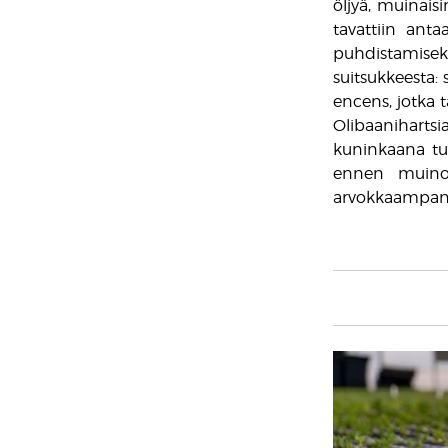
öljyä, muinaisi
tavattiin anta
puhdistamise
suitsukkeesta:
encens, jotka t
Olibaaniharts
kuninkaana tun
ennen muinoin
arvokkaampan