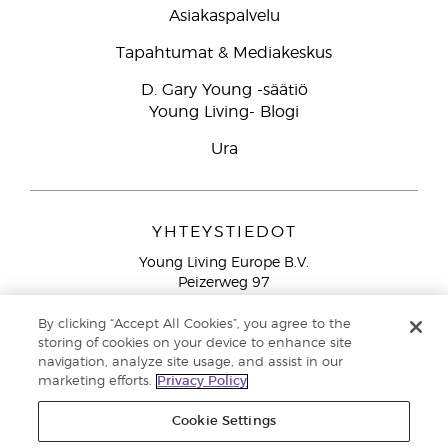
Asiakaspalvelu
Tapahtumat & Mediakeskus
D. Gary Young -säätiö
Young Living- Blogi
Ura
YHTEYSTIEDOT
Young Living Europe B.V.
Peizerweg 97
9727 AJ Groningen
Netherlands
By clicking “Accept All Cookies”, you agree to the
storing of cookies on your device to enhance site
Ilmainen yhteydenotto lankanumeroista Suomesta
0800
navigation, analyze site usage, and assist in our
913 239
marketing efforts.
Privacy Policy
Email: asiakaspalvelu@youngliving.com
Cookie Settings