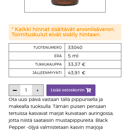
* Kaikki hinnat sisältävät arvonlisäveron.
Toimituskulut eivät sisälly hintaan.
33040
TUOTENUMERO
5 ml
ERÄ
33,37 €
TUKKUKAUPPA
43,91 €
JÄLLEENMYYNTI
Lisää ostoskoriin
Ota uusi päivä vastaan tällä pippurisella ja
makealla tuoksulla. Tämän puisen pensaan
tertuissa kasvavat marjat kuivataan auringossa,
jotta niistä saataisiin mustapippureita. Black
Pepper -öljyä valmistetaan kasvin marjoja