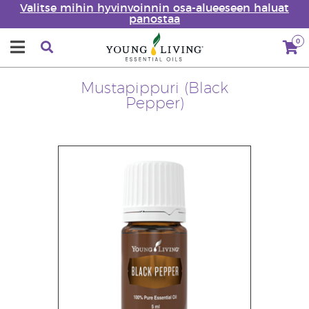
Valitse mihin hyvinvoinnin osa-alueeseen haluat
panostaa
0
Mustapippuri (Black
Pepper)