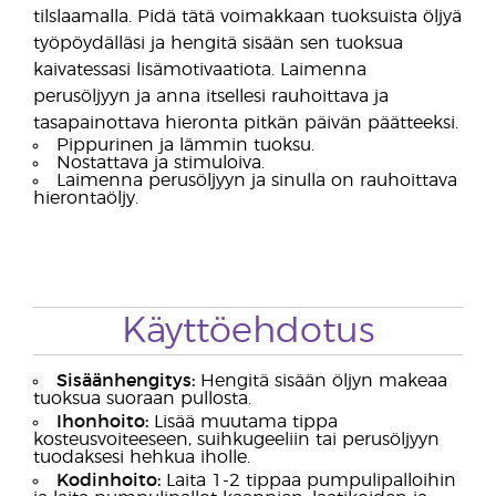
tilslaamalla. Pidä tätä voimakkaan tuoksuista öljyä
työpöydälläsi ja hengitä sisään sen tuoksua
kaivatessasi lisämotivaatiota. Laimenna
perusöljyyn ja anna itsellesi rauhoittava ja
tasapainottava hieronta pitkän päivän päätteeksi.
Pippurinen ja lämmin tuoksu.
Nostattava ja stimuloiva.
Laimenna perusöljyyn ja sinulla on rauhoittava
hierontaöljy.
Käyttöehdotus
Sisäänhengitys:
Hengitä sisään öljyn makeaa
tuoksua suoraan pullosta.
Ihonhoito:
Lisää muutama tippa
kosteusvoiteeseen, suihkugeeliin tai perusöljyyn
tuodaksesi hehkua iholle.
Kodinhoito:
Laita 1-2 tippaa pumpulipalloihin