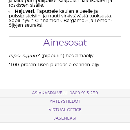
ja laita pumpulipallot kaappien, laatikoiden ja
roskisten sisälle.
Hajuvesi:
Taputtele kaulan alueelle ja
pulssipisteisiin, ja nauti virkistävästä tuoksusta.
Sopii hyvin Cinnamon-, Bergamot- ja Lemon-
öljyjen seuraksi.
Ainesosat
Piper nigrum
* (pippurin) hedelmäöljy.
*100-prosenttisen puhdas eteerinen öljy.
ASIAKASPALVELU: 0800 913 239
YHTEYSTIEDOT
VIRTUAL OFFICE
JÄSENEKSI