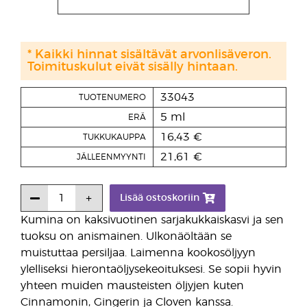
* Kaikki hinnat sisältävät arvonlisäveron.
Toimituskulut eivät sisälly hintaan.
33043
TUOTENUMERO
5 ml
ERÄ
16,43 €
TUKKUKAUPPA
21,61 €
JÄLLEENMYYNTI
Lisää ostoskoriin
Kumina on kaksivuotinen sarjakukkaiskasvi ja sen
tuoksu on anismainen. Ulkonäöltään se
muistuttaa persiljaa. Laimenna kookosöljyyn
ylelliseksi hierontaöljysekeoituksesi. Se sopii hyvin
yhteen muiden mausteisten öljyjen kuten
Cinnamonin, Gingerin ja Cloven kanssa.