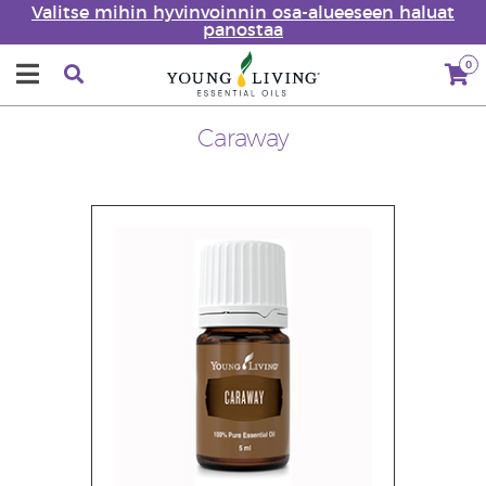
Valitse mihin hyvinvoinnin osa-alueeseen haluat
panostaa
0
Caraway