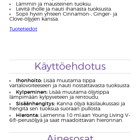
Lämmin ja mausteinen tuoksu.
Levitä iholle ja nauti ihanasta tuoksusta.
Sopii hyvin yhteen Cinnamon-, Ginger- ja
Clove-öljyjen kanssa.
Tuotetiedot
Käyttöehdotus
Ihonhoito:
Lisää muutama tippa
vartalovoiteeseen ja nauti nostattavasta tuoksusta.
Kylpeminen:
Lisää muutama öljytippa
lämpimään kylpyveteen ja rentoudu.
Sisäänhengitys:
Kanna öljyä käsilaukussasi ja
hengitä sen tuoksua suoraan pullosta.
Hieronta:
Laimenna 10 ml:aan Young Living V-
6®-perusöljyä ja saat maadoittavan hieronnan.
Ainesosat