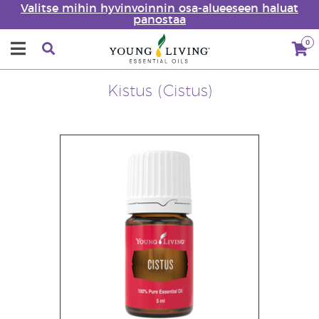
Valitse mihin hyvinvoinnin osa-alueeseen haluat
panostaa
0
Kistus (Cistus)