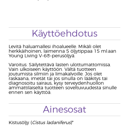
Käyttöehdotus
Levitä haluamallesi ihoalueelle. Mikäli olet
herkkäihoinen, laimenna 5 öljytippaa 15 ml:aan
Young Living V-6®-perusöljyä.
Varoitus: Säilytettävä lasten ulottumattomissa.
Vain ulkoiseen käyttöön. Vältä tuotteen
joutumista silmiin ja limakalvoille. Jos olet
raskaana, imetät tai jos sinulla on lääkitys tai
diagnosoitu sairaus, kysy terveydenhuollon
ammattilaiselta tuotteen soveltuvuudesta sinulle
ennen sen käyttöä.
Ainesosat
Kistusöljy (
Cistus ladaniferus
)*