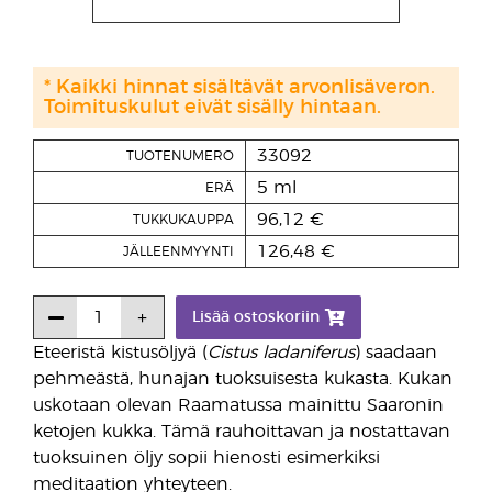
* Kaikki hinnat sisältävät arvonlisäveron.
Toimituskulut eivät sisälly hintaan.
33092
TUOTENUMERO
5 ml
ERÄ
96,12 €
TUKKUKAUPPA
126,48 €
JÄLLEENMYYNTI
Lisää ostoskoriin
Eteeristä kistusöljyä (
Cistus ladaniferus
) saadaan
pehmeästä, hunajan tuoksuisesta kukasta. Kukan
uskotaan olevan Raamatussa mainittu Saaronin
ketojen kukka. Tämä rauhoittavan ja nostattavan
tuoksuinen öljy sopii hienosti esimerkiksi
meditaation yhteyteen.