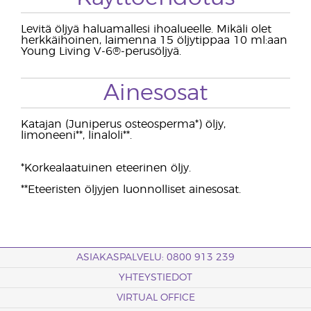
Levitä öljyä haluamallesi ihoalueelle. Mikäli olet
herkkäihoinen, laimenna 15 öljytippaa 10 ml:aan
Young Living V-6®-perusöljyä.
Ainesosat
Katajan (Juniperus osteosperma*) öljy,
limoneeni**, linaloli**.
*Korkealaatuinen eteerinen öljy.
**Eteeristen öljyjen luonnolliset ainesosat.
ASIAKASPALVELU: 0800 913 239
YHTEYSTIEDOT
VIRTUAL OFFICE