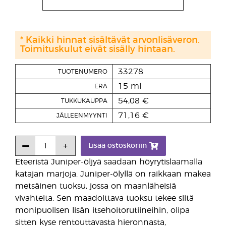
* Kaikki hinnat sisältävät arvonlisäveron.
Toimituskulut eivät sisälly hintaan.
33278
TUOTENUMERO
15 ml
ERÄ
54,08 €
TUKKUKAUPPA
71,16 €
JÄLLEENMYYNTI
Lisää ostoskoriin
Eteeristä Juniper-öljyä saadaan höyrytislaamalla
katajan marjoja. Juniper-ölyllä on raikkaan makea
metsäinen tuoksu, jossa on maanläheisiä
vivahteita. Sen maadoittava tuoksu tekee siitä
monipuolisen lisän itsehoitorutiineihin, olipa
sitten kyse rentouttavasta hieronnasta,