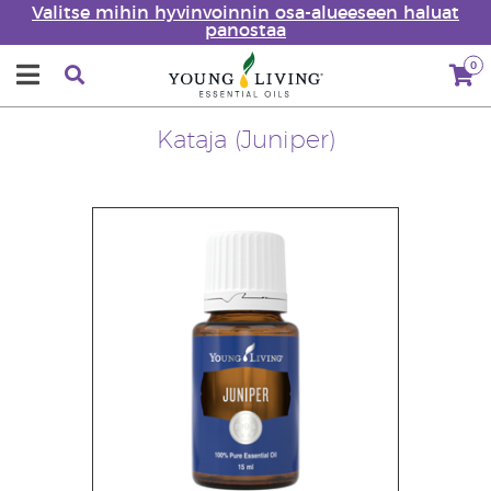
Valitse mihin hyvinvoinnin osa-alueeseen haluat
panostaa
0
Kataja (Juniper)