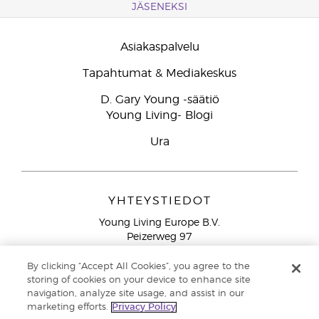
JÄSENEKSI
Asiakaspalvelu
Tapahtumat & Mediakeskus
D. Gary Young -säätiö
Young Living- Blogi
Ura
YHTEYSTIEDOT
Young Living Europe B.V.
Peizerweg 97
9727 AJ Groningen
Netherlands
By clicking “Accept All Cookies”, you agree to the
storing of cookies on your device to enhance site
Ilmainen yhteydenotto lankanumeroista Suomesta
0800
navigation, analyze site usage, and assist in our
913 239
marketing efforts.
Privacy Policy