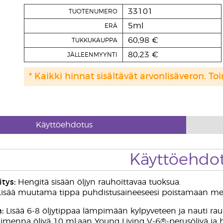
33101
TUOTENUMERO
5ml
ERÄ
60,98 €
TUKKUKAUPPA
80,23 €
JÄLLEENMYYNTI
* Kaikki hinnat sisältävät arvonlisäveron. Toi
Käyttöehdotus
Käyttöehdo
tys:
Hengitä sisään öljyn rauhoittavaa tuoksua.
isää muutama tippa puhdistusaineeseesi poistamaan meik
:
Lisää 6-8 öljytippaa lämpimään kylpyveteen ja nauti rauh
imenna öljyä 10 ml:aan Young Living V-6®-perusöljyä ja hie