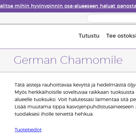
alitse mihin hyvinvoinnin osa-alueeseen haluat panost
Tutustu
Tee ostoks
Eteeristen öljyjen turvallisuus
Viimeinen mahdollisuus: 50 % alen
German Chamomile
Tätä aisteja rauhoittavaa kevyttä ja hedelmästiä öl
Myös herkkäihoisille soveltuvaa raikkaan tuoksuist
alueelle tuoksuksi. Voit halutessasi laimentaa sitä
Lisää muutama tippa kasvojenpuhdistusaineeseen p
tuodaksesi iholle tervettä hehkua.
Tuotetiedot