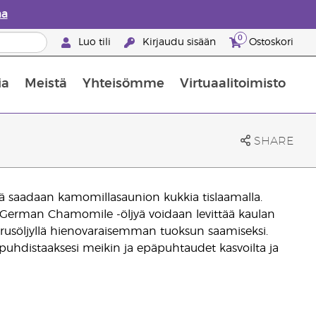
aa
0
Luo tili
Kirjaudu sisään
Ostoskori
ia
Meistä
Yhteisömme
Virtuaalitoimisto
nus valikoiduista ihonhoitotuotteista
Young Livingin ravintolisäopas
Miten eteerisiä öljyjä käytetään
SHARE
jyä saadaan kamomillasaunion kukkia tislaamalla.
a German Chamomile -öljyä voidaan levittää kaulan
 perusöljyllä hienovaraisemman tuoksun saamiseksi.
uhdistaaksesi meikin ja epäpuhtaudet kasvoilta ja