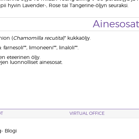
ii hyvin Lavender-, Rose tai Tangerine-öljyn seuraksi.
Ainesosa
ion (
Chamomilla recutita
)* kukkaöljy.
 farnesoli**, limoneeni**, linaloli**.
n eteerinen öljy.
yjen luonnolliset ainesosat.
OT
VIRTUAL OFFICE
- Blogi