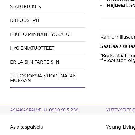
Hajuvesi:
Sop
STARTER KITS
DIFFUUSERIT
LIIKETOIMINNAN TYÖKALUT
Kamomillasaun
Saattaa sisältää:
HYGIENIATUOTTEET
*Korkealaatuine
**Eteeristen ölj
ERILAISIIN TARPEISIIN
TEE OSTOKSIA VUODENAJAN
MUKAAN
ASIAKASPALVELU: 0800 913 239
YHTEYSTIED
Asiakaspalvelu
Young Living