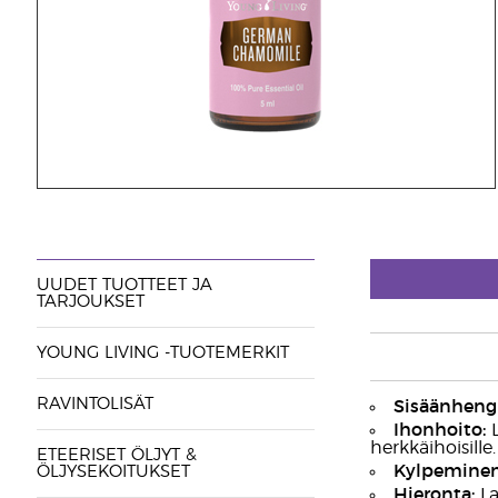
UUDET TUOTTEET JA
TARJOUKSET
YOUNG LIVING -TUOTEMERKIT
RAVINTOLISÄT
Sisäänhengi
Ihonhoito:
L
herkkäihoisille.
ETEERISET ÖLJYT &
Kylpeminen
ÖLJYSEKOITUKSET
Hieronta:
La