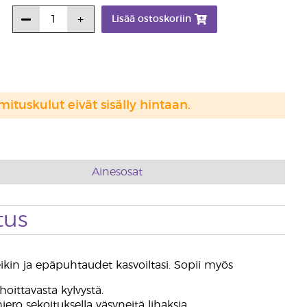
Lisää ostoskoriin
mituskulut eivät sisälly hintaan.
Ainesosat
tus
in ja epäpuhtaudet kasvoiltasi. Sopii myös
oittavasta kylvystä.
ro sekoituksella väsyneitä lihaksia.