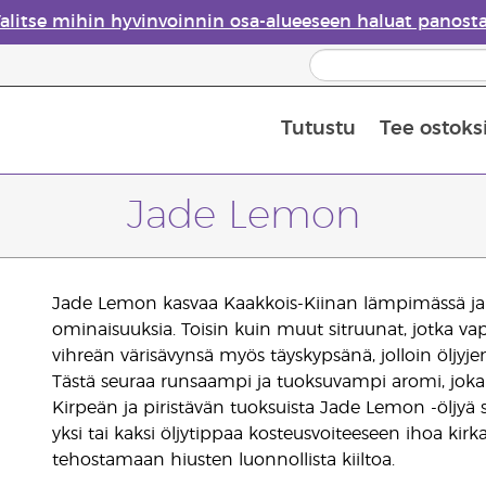
alitse mihin hyvinvoinnin osa-alueeseen haluat panost
Tutustu
Tee ostoks
Eteeristen öljyjen turvallisuus
Viimeinen mahdollisuus: 50 % alen
Jade Lemon
Jade Lemon kasvaa Kaakkois-Kiinan lämpimässä ja kos
ominaisuuksia. Toisin kuin muut sitruunat, jotka va
vihreän värisävynsä myös täyskypsänä, jolloin ölj
Tästä seuraa runsaampi ja tuoksuvampi aromi, joka
Kirpeän ja piristävän tuoksuista Jade Lemon -öljy
yksi tai kaksi öljytippaa kosteusvoiteeseen ihoa ki
tehostamaan hiusten luonnollista kiiltoa.