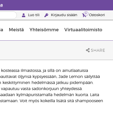
aa
0
Luo tili
Kirjaudu sisään
Ostoskori
ia
Meistä
Yhteisömme
Virtuaalitoimisto
nus valikoiduista ihonhoitotuotteista
Young Livingin ravintolisäopas
Miten eteerisiä öljyjä käytetään
SHARE
teassa ilmastossa, ja sillä on ainutlaatuisia
pauttavat öljynsä kypsyessään, Jade Lemon säilyttää
yjen keskittyminen hedelmässä jatkuu pidempään.
 vapautuu vasta sadonkorjuun yhteydessä.
ä saadaan kylmäpuristamalla hedelmän kuorta. Laita
rkastamaan. Voit myös kokeilla lisätä sitä shampooseen