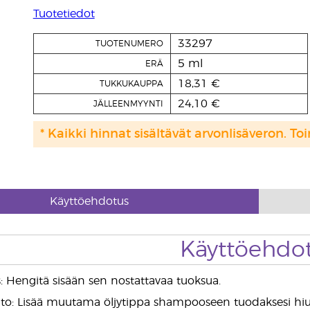
Tuotetiedot
33297
TUOTENUMERO
5 ml
ERÄ
18,31 €
TUKKUKAUPPA
24,10 €
JÄLLEENMYYNTI
* Kaikki hinnat sisältävät arvonlisäveron. Toi
Käyttöehdotus
Käyttöehdo
: Hengitä sisään sen nostattavaa tuoksua.
: Lisää muutama öljytippa shampooseen tuodaksesi hiuksii