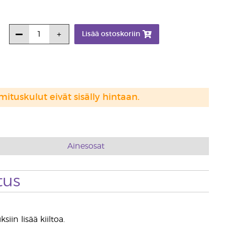
Lisää ostoskoriin
mituskulut eivät sisälly hintaan.
Ainesosat
tus
n lisää kiiltoa.