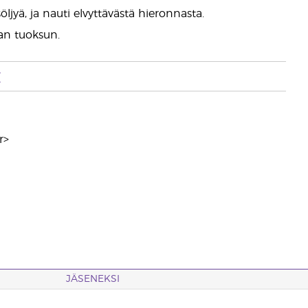
ä, ja nauti elvyttävästä hieronnasta.
van tuoksun.
t
r>
JÄSENEKSI