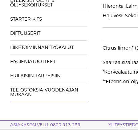
ETEERISET ÖLJYT &
ÖLJYSEKOITUKSET
Hieronta: Laim
Hajuvesi: Sekoi
STARTER KITS
DIFFUUSERIT
LIIKETOIMINNAN TYÖKALUT
Citrus limon* (
HYGIENIATUOTTEET
Saattaa sisältää:
*Korkealaatuine
ERILAISIIN TARPEISIIN
**Eteeristen ölj
TEE OSTOKSIA VUODENAJAN
MUKAAN
ASIAKASPALVELU: 0800 913 239
YHTEYSTIED