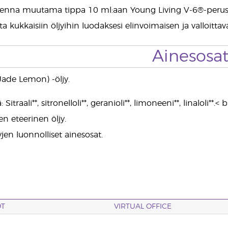
enna muutama tippa 10 ml:aan Young Living V-6®-perusöljy
ta kukkaisiin öljyihin luodaksesi elinvoimaisen ja valloitta
Ainesosa
Jade Lemon) -öljy.
 Sitraali**, sitronelloli**, geranioli**, limoneeni**, linaloli**.< b
n eteerinen öljy.
yjen luonnolliset ainesosat.
OT
VIRTUAL OFFICE