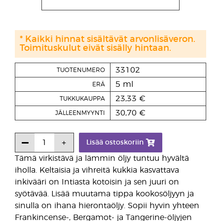
* Kaikki hinnat sisältävät arvonlisäveron.
Toimituskulut eivät sisälly hintaan.
33102
TUOTENUMERO
5 ml
ERÄ
23,33 €
TUKKUKAUPPA
30,70 €
JÄLLEENMYYNTI
Lisää ostoskoriin
Tämä virkistävä ja lämmin öljy tuntuu hyvältä
iholla. Keltaisia ja vihreitä kukkia kasvattava
inkivääri on Intiasta kotoisin ja sen juuri on
syötävää. Lisää muutama tippa kookosöljyyn ja
sinulla on ihana hierontaöljy. Sopii hyvin yhteen
Frankincense-, Bergamot- ja Tangerine-öljyjen