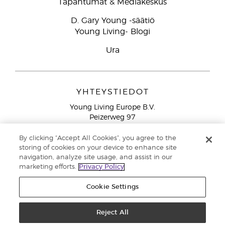
Tapahtumat & Mediakeskus
D. Gary Young -säätiö
Young Living- Blogi
Ura
YHTEYSTIEDOT
Young Living Europe B.V.
Peizerweg 97
9727 AJ Groningen
Netherlands
By clicking “Accept All Cookies”, you agree to the
storing of cookies on your device to enhance site
Ilmainen yhteydenotto lankanumeroista Suomesta
0800
navigation, analyze site usage, and assist in our
913 239
marketing efforts.
Privacy Policy
Email: asiakaspalvelu@youngliving.com
Cookie Settings
Tekijänoikeus © 2021 Young Living Essential Oils. Kaikki oikeudet
pidätetään. |
Reject All
Yksityisyydensuoja