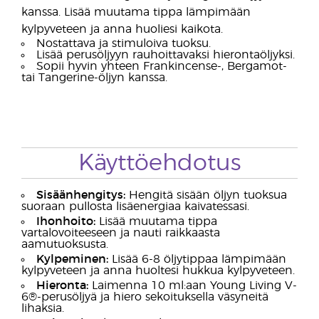
kanssa. Lisää muutama tippa lämpimään
kylpyveteen ja anna huoliesi kaikota.
Nostattava ja stimuloiva tuoksu.
Lisää perusöljyyn rauhoittavaksi hierontaöljyksi.
Sopii hyvin yhteen Frankincense-, Bergamot-
tai Tangerine-öljyn kanssa.
Käyttöehdotus
Sisäänhengitys:
Hengitä sisään öljyn tuoksua
suoraan pullosta lisäenergiaa kaivatessasi.
Ihonhoito:
Lisää muutama tippa
vartalovoiteeseen ja nauti raikkaasta
aamutuoksusta.
Kylpeminen:
Lisää 6-8 öljytippaa lämpimään
kylpyveteen ja anna huoltesi hukkua kylpyveteen.
Hieronta:
Laimenna 10 ml:aan Young Living V-
6®-perusöljyä ja hiero sekoituksella väsyneitä
lihaksia.