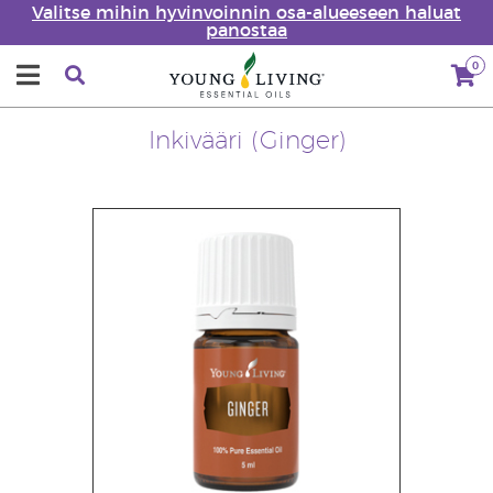
Valitse mihin hyvinvoinnin osa-alueeseen haluat
panostaa
0
Inkivääri (Ginger)