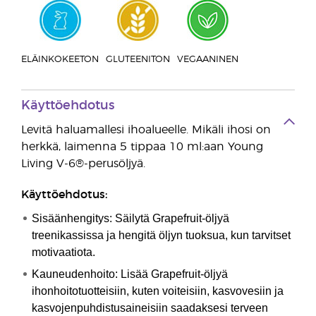
ELÄINKOKEETON
GLUTEENITON
VEGAANINEN
Käyttöehdotus
Levitä haluamallesi ihoalueelle. Mikäli ihosi on
herkkä, laimenna 5 tippaa 10 ml:aan Young
Living V-6®-perusöljyä.
Käyttöehdotus:
Sisäänhengitys: Säilytä Grapefruit-öljyä
treenikassissa ja hengitä öljyn tuoksua, kun tarvitset
motivaatiota.
Kauneudenhoito: Lisää Grapefruit-öljyä
ihonhoitotuotteisiin, kuten voiteisiin, kasvovesiin ja
kasvojenpuhdistusaineisiin saadaksesi terveen