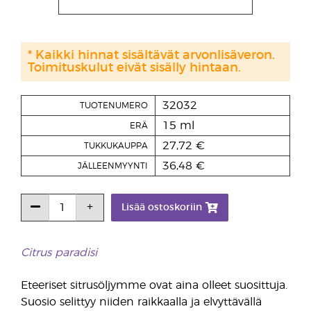
* Kaikki hinnat sisältävät arvonlisäveron.
Toimituskulut eivät sisälly hintaan.
32032
TUOTENUMERO
15 ml
ERÄ
27,72 €
TUKKUKAUPPA
36,48 €
JÄLLEENMYYNTI
Lisää ostoskoriin
Citrus paradisi
Eteeriset sitrusöljymme ovat aina olleet suosittuja.
Suosio selittyy niiden raikkaalla ja elvyttävällä