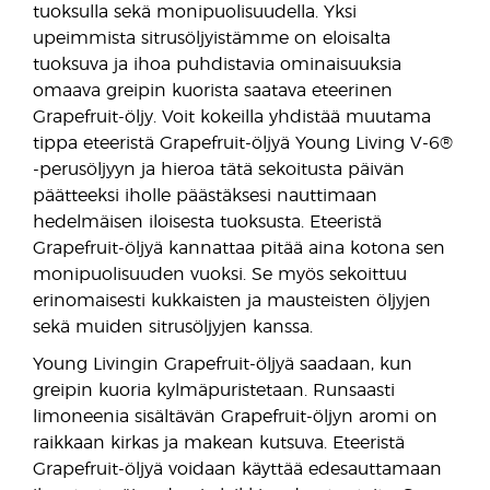
tuoksulla sekä monipuolisuudella. Yksi
upeimmista sitrusöljyistämme on eloisalta
tuoksuva ja ihoa puhdistavia ominaisuuksia
omaava greipin kuorista saatava eteerinen
Grapefruit-öljy. Voit kokeilla yhdistää muutama
tippa eteeristä Grapefruit-öljyä Young Living V-6®
-perusöljyyn ja hieroa tätä sekoitusta päivän
päätteeksi iholle päästäksesi nauttimaan
hedelmäisen iloisesta tuoksusta. Eteeristä
Grapefruit-öljyä kannattaa pitää aina kotona sen
monipuolisuuden vuoksi. Se myös sekoittuu
erinomaisesti kukkaisten ja mausteisten öljyjen
sekä muiden sitrusöljyjen kanssa.
Young Livingin Grapefruit-öljyä saadaan, kun
greipin kuoria kylmäpuristetaan. Runsaasti
limoneenia sisältävän Grapefruit-öljyn aromi on
raikkaan kirkas ja makean kutsuva. Eteeristä
Grapefruit-öljyä voidaan käyttää edesauttamaan