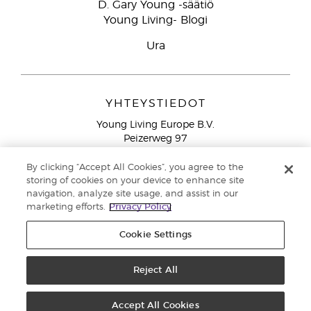
D. Gary Young -säätiö
Young Living- Blogi
Ura
YHTEYSTIEDOT
Young Living Europe B.V.
Peizerweg 97
9727 AJ Groningen
Netherlands
By clicking “Accept All Cookies”, you agree to the
storing of cookies on your device to enhance site
Ilmainen yhteydenotto lankanumeroista Suomesta
0800
navigation, analyze site usage, and assist in our
913 239
marketing efforts.
Privacy Policy
Email: asiakaspalvelu@youngliving.com
Cookie Settings
Tekijänoikeus © 2021 Young Living Essential Oils. Kaikki oikeudet
pidätetään. |
Reject All
Yksityisyydensuoja
Accept All Cookies