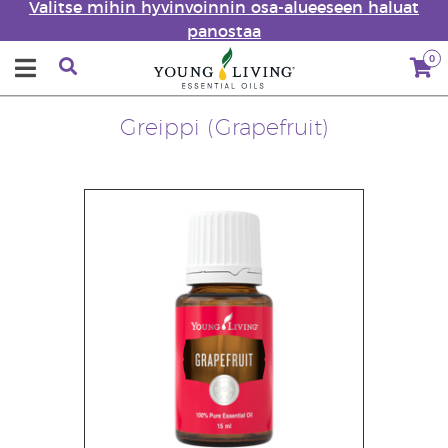
Valitse mihin hyvinvoinnin osa-alueeseen haluat
panostaa
0
Greippi (Grapefruit)