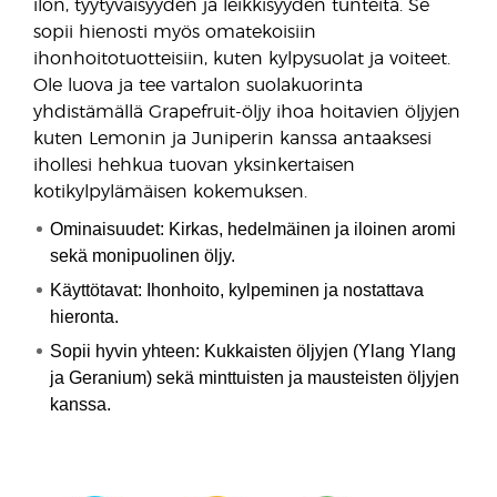
ilon, tyytyväisyyden ja leikkisyyden tunteita. Se
sopii hienosti myös omatekoisiin
ihonhoitotuotteisiin, kuten kylpysuolat ja voiteet.
Ole luova ja tee vartalon suolakuorinta
yhdistämällä Grapefruit-öljy ihoa hoitavien öljyjen
kuten Lemonin ja Juniperin kanssa antaaksesi
ihollesi hehkua tuovan yksinkertaisen
kotikylpylämäisen kokemuksen.
Ominaisuudet: Kirkas, hedelmäinen ja iloinen aromi
sekä monipuolinen öljy.
Käyttötavat: Ihonhoito, kylpeminen ja nostattava
hieronta.
Sopii hyvin yhteen: Kukkaisten öljyjen (Ylang Ylang
ja Geranium) sekä minttuisten ja mausteisten öljyjen
kanssa.