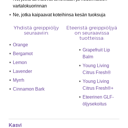
vartalokuorinnan
Ne, jotka kaipaavat koteihinsa kesän tuoksuja
Yhdistä greippiöljy
Eteeristä greippiöljyä
seuraaviin:
on seuraavissa
tuotteissa:
Orange
Grapefruit Lip
Bergamot ​
Balm
Lemon
Young Living
Lavender
Citrus Fresh®
Myrrh
Young Living
Citrus Fresh®+
Cinnamon Bark
Eteerinen GLF-
öljysekoitus
Kasvi