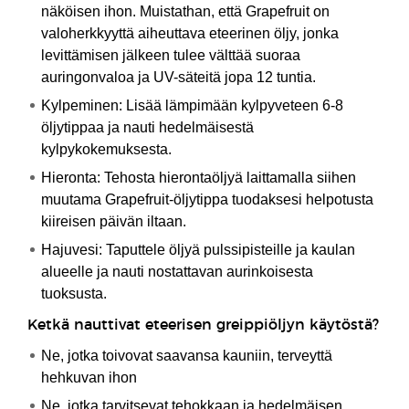
näköisen ihon. Muistathan, että Grapefruit on
valoherkkyyttä aiheuttava eteerinen öljy, jonka
levittämisen jälkeen tulee välttää suoraa
auringonvaloa ja UV-säteitä jopa 12 tuntia.
Kylpeminen: Lisää lämpimään kylpyveteen 6-8
öljytippaa ja nauti hedelmäisestä
kylpykokemuksesta.
Hieronta: Tehosta hierontaöljyä laittamalla siihen
muutama Grapefruit-öljytippa tuodaksesi helpotusta
kiireisen päivän iltaan.
Hajuvesi: Taputtele öljyä pulssipisteille ja kaulan
alueelle ja nauti nostattavan aurinkoisesta
tuoksusta.
Ketkä nauttivat eteerisen greippiöljyn käytöstä?
Ne, jotka toivovat saavansa kauniin, terveyttä
hehkuvan ihon
Ne, jotka tarvitsevat tehokkaan ja hedelmäisen