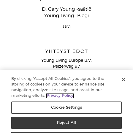
D. Gary Young -säätiö
Young Living- Blogi
Ura
YHTEYSTIEDOT
Young Living Europe B.V.
Peizerweg 97
9727 AJ Groningen
Netherlands
By clicking “Accept All Cookies”, you agree to the
storing of cookies on your device to enhance site
Ilmainen yhteydenotto lankanumeroista Suomesta
0800
navigation, analyze site usage, and assist in our
913 239
marketing efforts.
Privacy Policy
Email: asiakaspalvelu@youngliving.com
Cookie Settings
Tekijänoikeus © 2021 Young Living Essential Oils. Kaikki oikeudet
pidätetään. |
Reject All
Yksityisyydensuoja