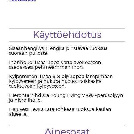
Käyttöehdotus
Sisäänhengitys: Hengitä piristävää tuoksua
suoraan pullosta.
Ihonhoito: Lisää tippa vartalovoiteeseen
saadaksesi pehmeämmän ihon.
Kylpeminen: Lisää 6-8 öljytippaa lämpimään
kylpyveteen ja hukuta huolesi raikkaalta
tuoksuvaan kylpyveteen.
Hieronta: Yhdistä Young Living V-6® -perusöljyyn
ja hiero iholle.
Hajuvesi: Levitä tätä rohkeaa tuoksua kaulan
alueelle.
Ainesosat