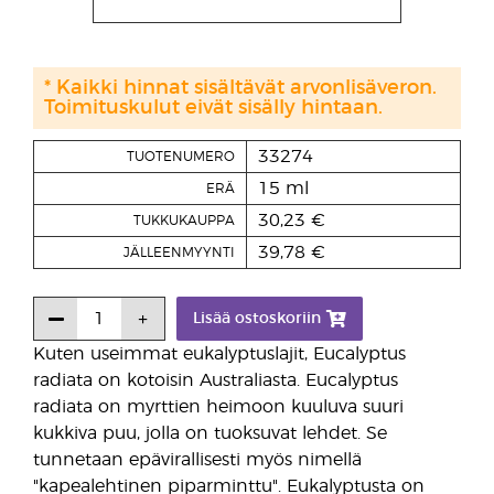
* Kaikki hinnat sisältävät arvonlisäveron.
Toimituskulut eivät sisälly hintaan.
33274
TUOTENUMERO
15 ml
ERÄ
30,23 €
TUKKUKAUPPA
39,78 €
JÄLLEENMYYNTI
Lisää ostoskoriin
Kuten useimmat eukalyptuslajit, Eucalyptus
radiata on kotoisin Australiasta. Eucalyptus
radiata on myrttien heimoon kuuluva suuri
kukkiva puu, jolla on tuoksuvat lehdet. Se
tunnetaan epävirallisesti myös nimellä
"kapealehtinen piparminttu". Eukalyptusta on