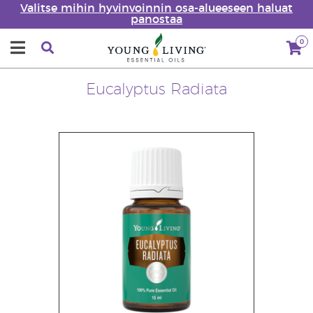
Valitse mihin hyvinvoinnin osa-alueeseen haluat
panostaa
0
Eucalyptus Radiata