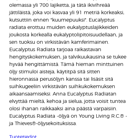
olemassa yli 700 lajiketta, ja tätä ikivihreää
jättiläistä, joka voi kasvaa yli 91 metriä korkeaksi,
kutsuttiin ennen "kuumepuuksi". Eucalyptus
radiata erottuu muiden eukalyptuslajikkeiden
joukosta korkealla eukalyptolipitoisuudellaan, ja
sen tuoksu on virkistävän kamferimainen.
Eucalyptus Radiata tarjoaa raikastavan
hengityskokemuksen, ja talvikuukausina se tukee
hyvää hengittämistä. Tämä hieman minttuinen
öljy stimuloi aisteja, käytitpä sitä sitten
hieronnassa perusöljyn kanssa tai lisäsit sitä
suihkugeeliin virkistävän suihkukokemuksen
aikaansaamiseksi. Anna Eucalyptus Radiatan
elvyttää mieltä, kehoa ja sielua, jotta voisit tuntea
olosi ihanan raikkaaksi aina päästä varpaisiin.
Eucalyptus Radiata -öljyä on Young Living R.C.® -
ja Thieves®-öljysekoituksissa.
Tuotetiedot