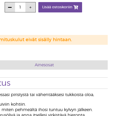
Lisää ostoskoriin
mituskulut eivät sisälly hintaan.
Ainesosat
tus
asi piristystä tai vähentääksesi tukkoista oloa,
iviin kohtiin.
 miten pehmeältä ihosi tuntuu kylvyn jälkeen.
jyä ja anna itsellesi virkistävä hieronta