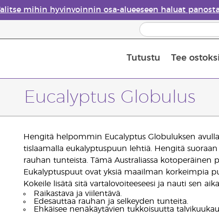
alitse mihin hyvinvoinnin osa-alueeseen haluat panost
Tutustu
Tee ostoks
Eteeristen öljyjen turvallisuus
Viimeinen mahdollisuus: 50 % alen
Eucalyptus Globulus
Hengitä helpommin Eucalyptus Globuluksen avulla. T
tislaamalla eukalyptuspuun lehtiä. Hengitä suoraan p
rauhan tunteista. Tämä Australiassa kotoperäinen 
Eukalyptuspuut ovat yksiä maailman korkeimpia puit
Kokeile lisätä sitä vartalovoiteeseesi ja nauti sen ai
Raikastava ja viilentävä.
Edesauttaa rauhan ja selkeyden tunteita.
Ehkäisee nenäkäytävien tukkoisuutta talvikuukau