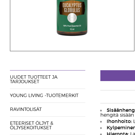
UUDET TUOTTEET JA
TARJOUKSET
YOUNG LIVING -TUOTEMERKIT
RAVINTOLISÄT
Sisäänhengi
hengitä sisään
Ihonhoito:
L
ETEERISET ÖLJYT &
Kylpeminen
ÖLJYSEKOITUKSET
Hieronta:
La