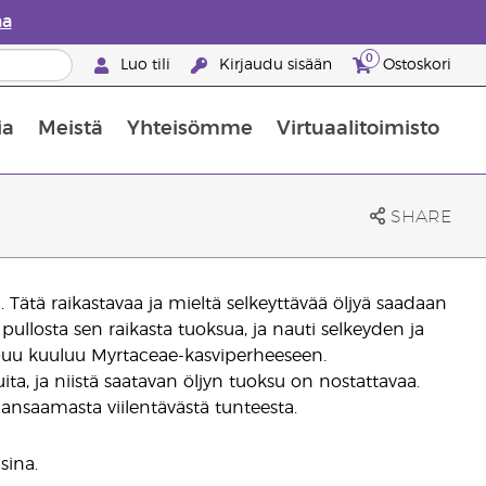
aa
0
Luo tili
Kirjaudu sisään
Ostoskori
ia
Meistä
Yhteisömme
Virtuaalitoimisto
nus valikoiduista ihonhoitotuotteista
Young Livingin ravintolisäopas
Miten eteerisiä öljyjä käytetään
SHARE
ätä raikastavaa ja mieltä selkeyttävää öljyä saadaan
ullosta sen raikasta tuoksua, ja nauti selkeyden ja
puu kuuluu Myrtaceae-kasviperheeseen.
a, ja niistä saatavan öljyn tuoksu on nostattavaa.
kaansaamasta viilentävästä tunteesta.
sina.