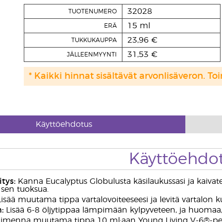
32028
TUOTENUMERO
15 ml
ERÄ
23,96 €
TUKKUKAUPPA
31,53 €
JÄLLEENMYYNTI
* Kaikki hinnat sisältävät arvonlisäveron. Toi
Käyttöehdotus
Käyttöehdo
tys:
Kanna Eucalyptus Globulusta käsilaukussasi ja kaivatess
 sen tuoksua.
isää muutama tippa vartalovoiteeseesi ja levitä vartalon ku
:
Lisää 6-8 öljytippaa lämpimään kylpyveteen, ja huomaa,
imenna muutama tippa 10 ml:aan Young Living V-6®-perusöl