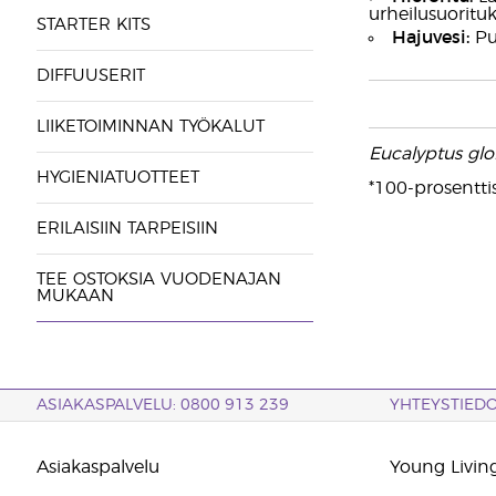
urheilusuorituk
STARTER KITS
Hajuvesi:
Pui
DIFFUUSERIT
LIIKETOIMINNAN TYÖKALUT
Eucalyptus glo
HYGIENIATUOTTEET
*100-prosentti
ERILAISIIN TARPEISIIN
TEE OSTOKSIA VUODENAJAN
MUKAAN
ASIAKASPALVELU: 0800 913 239
YHTEYSTIED
Asiakaspalvelu
Young Living