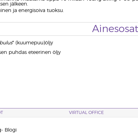
sen jälkeen.
nen ja energisoiva tuoksu.
Ainesosa
bulus
* (kuumepuu)öljy
sen puhdas eteerinen öljy
OT
VIRTUAL OFFICE
- Blogi