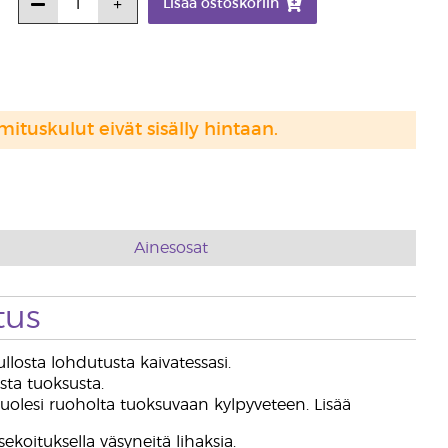
Lisää ostoskoriin
mituskulut eivät sisälly hintaan.
Ainesosat
tus
losta lohdutusta kaivatessasi.
sta tuoksusta.
olesi ruoholta tuoksuvaan kylpyveteen. Lisää
koituksella väsyneitä lihaksia.