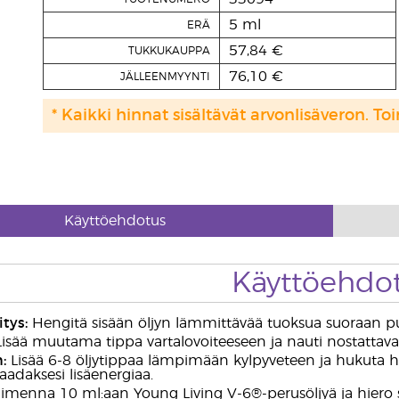
5 ml
ERÄ
57,84 €
TUKKUKAUPPA
76,10 €
JÄLLEENMYYNTI
* Kaikki hinnat sisältävät arvonlisäveron. Toi
Käyttöehdotus
Käyttöehdo
tys:
Hengitä sisään öljyn lämmittävää tuoksua suoraan pul
isää muutama tippa vartalovoiteeseen ja nauti nostattava
:
Lisää 6-8 öljytippaa lämpimään kylpyveteen ja hukuta hu
aadaksesi lisäenergiaa.
imenna 10 ml:aan Young Living V-6®-perusöljyä ja hiero se