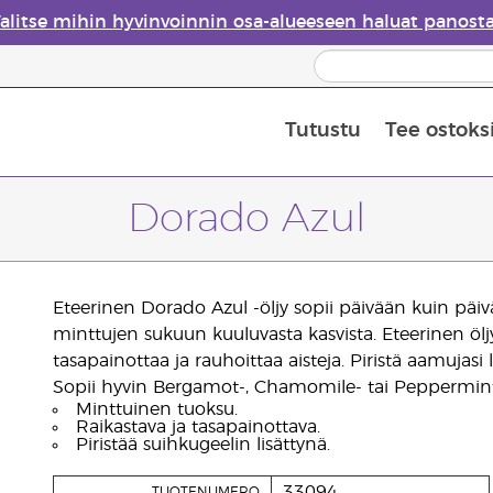
alitse mihin hyvinvoinnin osa-alueeseen haluat panost
Tutustu
Tee ostoks
Eteeristen öljyjen turvallisuus
Viimeinen mahdollisuus: 50 % alen
Dorado Azul
Eteerinen Dorado Azul -öljy sopii päivään kuin päi
minttujen sukuun kuuluvasta kasvista. Eteerinen ölj
tasapainottaa ja rauhoittaa aisteja. Piristä aamujasi
Sopii hyvin Bergamot-, Chamomile- tai Peppermint
Minttuinen tuoksu.
Raikastava ja tasapainottava.
Piristää suihkugeelin lisättynä.
33094
TUOTENUMERO