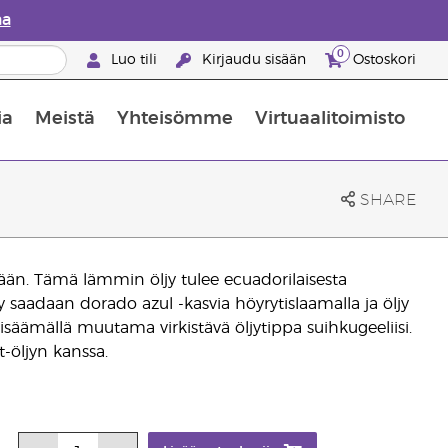
aa
0
Luo tili
Kirjaudu sisään
Ostoskori
ia
Meistä
Yhteisömme
Virtuaalitoimisto
nus valikoiduista ihonhoitotuotteista
Young Livingin ravintolisäopas
Miten eteerisiä öljyjä käytetään
SHARE
vään. Tämä lämmin öljy tulee ecuadorilaisesta
y saadaan dorado azul -kasvia höyrytislaamalla ja öljy
 lisäämällä muutama virkistävä öljytippa suihkugeeliisi.
-öljyn kanssa.