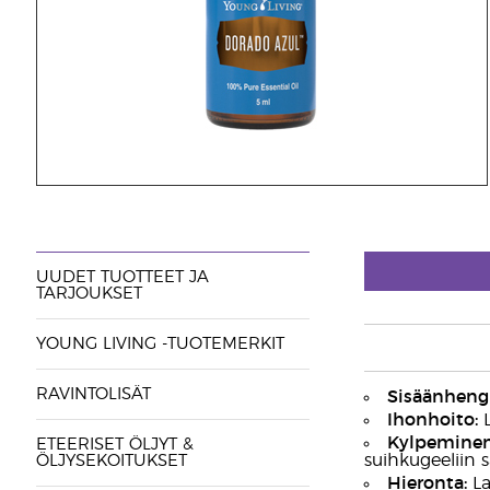
UUDET TUOTTEET JA
TARJOUKSET
YOUNG LIVING -TUOTEMERKIT
RAVINTOLISÄT
Sisäänhengi
Ihonhoito:
L
Kylpeminen
ETEERISET ÖLJYT &
suihkugeeliin s
ÖLJYSEKOITUKSET
Hieronta:
La