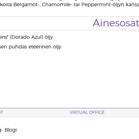
koita Bergamot-, Chamomile- tai Peppermint-öljyn kanss
Ainesosa
ens
* (Dorado Azul) öljy.
sen puhdas eteerinen öljy.
OT
VIRTUAL OFFICE
- Blogi