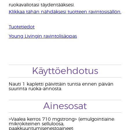
ruokavaliotasi täydentääksesi.
Klikkaa tähän nähdäksesi tuotteen ravintosisällön.
Tuotetiedot
Young Livingin ravintolisäopas
Käyttöehdotus
Nauti 1 kapletti päivittäin tuntia ennen päivän
suurinta ruoka-annosta.
Ainesosat
>Vaalea kerros 710 mg
strong> (emulgointiaine:
mikrokiteinen selluloosa,
paakkuuntumisenestoaineet: