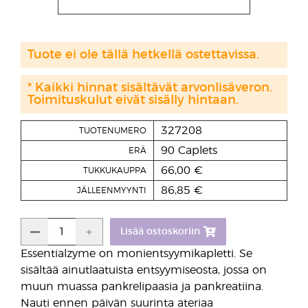
Tuote ei ole tällä hetkellä ostettavissa.
* Kaikki hinnat sisältävät arvonlisäveron.
Toimituskulut eivät sisälly hintaan.
327208
TUOTENUMERO
90 Caplets
ERÄ
66,00 €
TUKKUKAUPPA
86,85 €
JÄLLEENMYYNTI
Lisää ostoskoriin
Essentialzyme on monientsyymikapletti. Se
sisältää ainutlaatuista entsyymiseosta, jossa on
muun muassa pankrelipaasia ja pankreatiina.
Nauti ennen päivän suurinta ateriaa