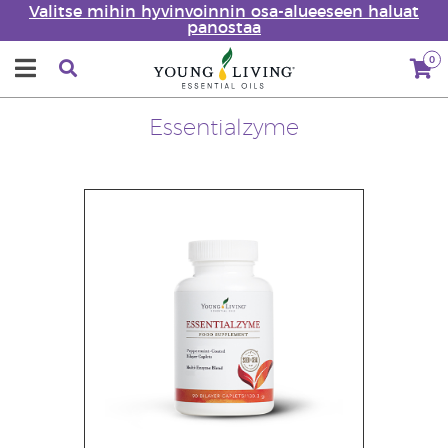
Valitse mihin hyvinvoinnin osa-alueeseen haluat
panostaa
0
Essentialzyme