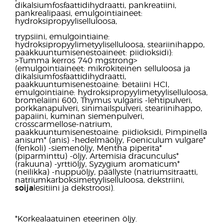
dikalsiumfosfaattidihydraatti, pankreatiini,
pankrealipaasi, emulgointiaineet:
hydroksipropyyliselluloosa,
trypsiini, emulgointiaine:
hydroksipropyylimetyyliselluloosa, steariinihappo,
paakkuuntumisenestoaineet: piidioksidi):
>Tumma kerros 740 mg
strong>
(emulgointiaineet: mikrokiteinen selluloosa ja
dikalsiumfosfaattidihydraatti,
paakkuuntumisenestoaine: betaiini HCI,
emulgointiaine: hydroksipropyylimetyyliselluloosa,
bromelaiini 600, Thymus vulgaris -lehtipulveri,
porkkanapulveri, sinimailspulveri, steariinihappo,
papaiini, kuminan siemenpulveri,
crosscarmellose-natrium,
paakkuuntumisenestoaine: piidioksidi, Pimpinella
anisum* (anis) -hedelmäöljy, Foeniculum vulgare*
(fenkoli) -siemenöljy, Mentha piperita*
(piparminttu) -öljy, Artemisia dracunculus*
(rakuuna) -yrttiöljy, Syzygium aromaticum*
(neilikka) -nuppuöljy, päällyste (natriumsitraatti,
natriumkarboksimetyyliselluloosa, dekstriini,
soija
lesitiini ja dekstroosi).
*Korkealaatuinen eteerinen öljy.