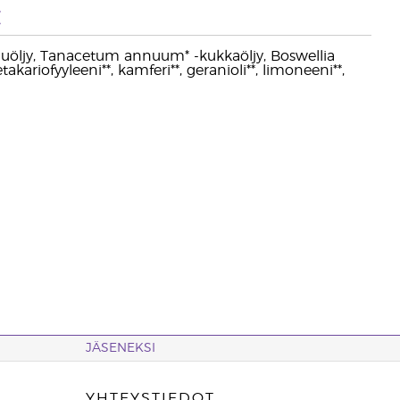
t
 -puuöljy, Tanacetum annuum* -kukkaöljy, Boswellia
etakariofyyleeni**, kamferi**, geranioli**, limoneeni**,
JÄSENEKSI
YHTEYSTIEDOT