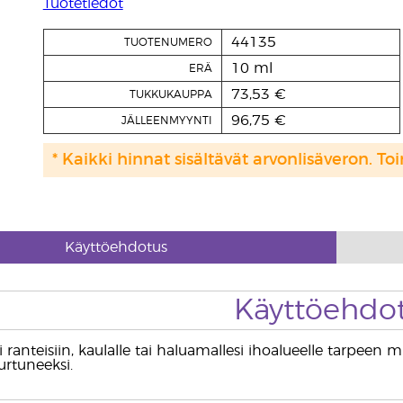
Tuotetiedot
44135
TUOTENUMERO
10 ml
ERÄ
73,53 €
TUKKUKAUPPA
96,75 €
JÄLLEENMYYNTI
* Kaikki hinnat sisältävät arvonlisäveron. Toi
Käyttöehdotus
Käyttöehdo
i ranteisiin, kaulalle tai haluamallesi ihoalueelle tarpeen m
urtuneeksi.