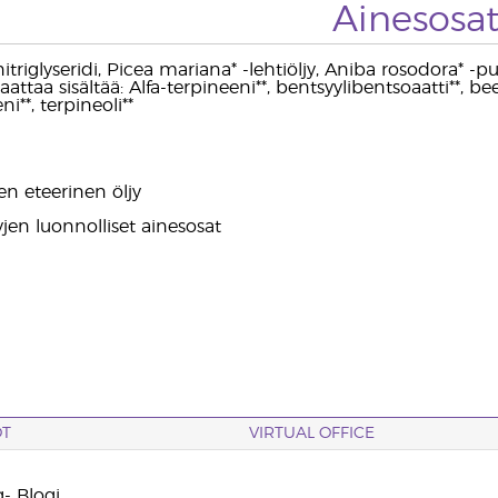
Ainesosa
nitriglyseridi, Picea mariana* -lehtiöljy, Aniba rosodora*
 Saattaa sisältää: Alfa-terpineeni**, bentsyylibentsoaatti**, be
ni**, terpineoli**
en eteerinen öljy
jyjen luonnolliset ainesosat
OT
VIRTUAL OFFICE
- Blogi