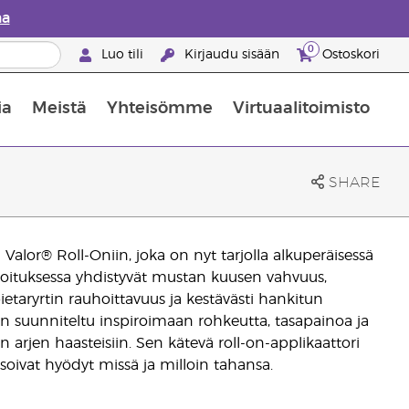
aa
0
Luo tili
Kirjaudu sisään
Ostoskori
ia
Meistä
Yhteisömme
Virtuaalitoimisto
nus valikoiduista ihonhoitotuotteista
Young Livingin ravintolisäopas
Miten eteerisiä öljyjä käytetään
SHARE
lor® Roll-Oniin, joka on nyt tarjolla alkuperäisessä
koituksessa yhdistyvät mustan kuusen vahvuus,
ietaryrtin rauhoittavuus ja kestävästi hankitun
n suunniteltu inspiroimaan rohkeutta, tasapainoa ja
 arjen haasteisiin. Sen kätevä roll-on-applikaattori
isoivat hyödyt missä ja milloin tahansa.