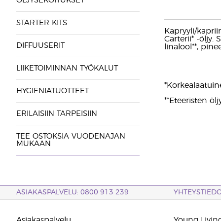
ÖLJYSEKOITUKSET
STARTER KITS
Kapryyli/kaprii
Carterii* -öljy.
DIFFUUSERIT
linalool**, pinee
LIIKETOIMINNAN TYÖKALUT
*Korkealaatuin
HYGIENIATUOTTEET
**Eteeristen öl
ERILAISIIN TARPEISIIN
TEE OSTOKSIA VUODENAJAN
MUKAAN
ASIAKASPALVELU: 0800 913 239
YHTEYSTIED
Asiakaspalvelu
Young Living