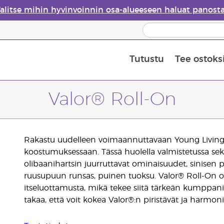
alitse mihin hyvinvoinnin osa-alueeseen haluat panost
Tutustu
Tee ostoks
Eteeristen öljyjen turvallisuus
Viimeinen mahdollisuus: 50 % alen
Valor® Roll-On
Rakastu uudelleen voimaannuttavaan Young Living Va
koostumuksessaan. Tässä huolella valmistetussa se
olibaanihartsin juurruttavat ominaisuudet, sinisen p
ruusupuun runsas, puinen tuoksu. Valor® Roll-On o
itseluottamusta, mikä tekee siitä tärkeän kumppanin
takaa, että voit kokea Valor®:n piristävät ja harmon