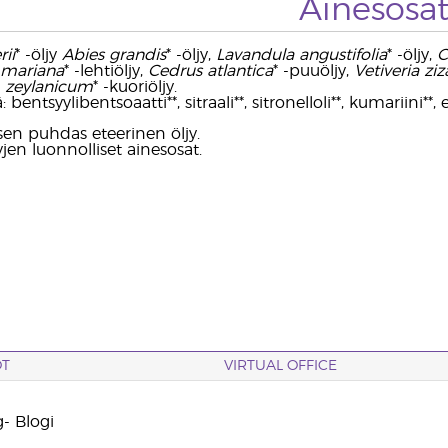
Ainesosa
rii
* -öljy
Abies grandis
* -öljy,
Lavandula angustifolia
* -öljy,
C
 mariana
* -lehtiöljy,
Cedrus atlantica
* -puuöljy,
Vetiveria zi
zeylanicum
* -kuoriöljy.
 bentsyylibentsoaatti**, sitraali**, sitronelloli**, kumariini**, e
sen puhdas eteerinen öljy.
yjen luonnolliset ainesosat.
OT
VIRTUAL OFFICE
- Blogi