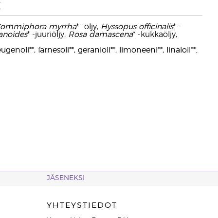
t
ommiphora myrrha
* -öljy,
Hyssopus officinalis
* -
zanoides
* -juuriöljy,
Rosa damascena
* -kukkaöljy,
ugenoli**, farnesoli**, geranioli**, limoneeni**, linaloli**.
JÄSENEKSI
YHTEYSTIEDOT