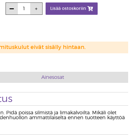
Lisää ostoskoriin
mituskulut eivät sisälly hintaan.
Ainesosat
tus
 Pidä poissa silmistä ja limakalvoilta. Mikäli olet
rveydenhuollon ammattilaiselta ennen tuotteen käyttöä