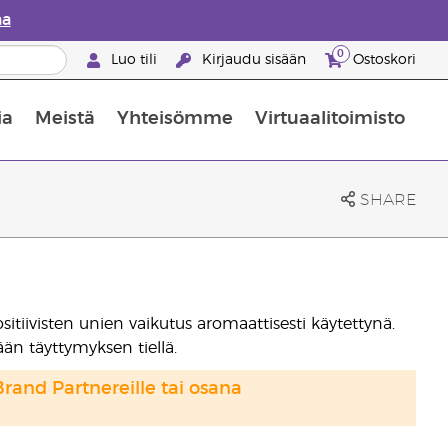
aa
0
Luo tili
Kirjaudu sisään
Ostoskori
ia
Meistä
Yhteisömme
Virtuaalitoimisto
nus valikoiduista ihonhoitotuotteista
Young Livingin ravintolisäopas
Miten eteerisiä öljyjä käytetään
SHARE
ivisten unien vaikutus aromaattisesti käytettynä.
n täyttymyksen tiellä.
Brand Partnereille tai osana