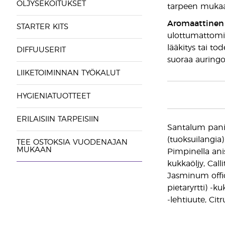
ÖLJYSEKOITUKSET
tarpeen mukaan
Aromaattinen 
STARTER KITS
ulottumattomiss
lääkitys tai to
DIFFUUSERIT
suoraa auringo
LIIKETOIMINNAN TYÖKALUT
HYGIENIATUOTTEET
ERILAISIIN TARPEISIIN
Santalum panic
(tuoksuilangia
TEE OSTOKSIA VUODENAJAN
MUKAAN
Pimpinella ani
kukkaöljy, Calli
Jasminum offic
pietaryrtti) -k
-lehtiuute, Cit