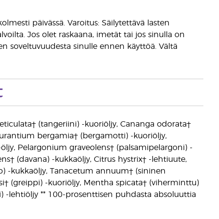
lmesti päivässä. Varoitus: Säilytettävä lasten
oilta. Jos olet raskaana, imetät tai jos sinulla on
een soveltuvuudesta sinulle ennen käyttöä. Vältä
t
iculata† (tangeriini) -kuoriöljy, Cananga odorata†
 aurantium bergamia† (bergamotti) -kuoriöljy,
-öljy, Pelargonium graveolens† (palsamipelargoni) -
ens† (davana) -kukkaöljy, Citrus hystrix† -lehtiuute,
nio) -kukkaöljy, Tanacetum annuum† (sininen
si† (greippi) -kuoriöljy, Mentha spicata† (viherminttu)
ri) -lehtiöljy ** 100-prosenttisen puhdasta absoluuttia