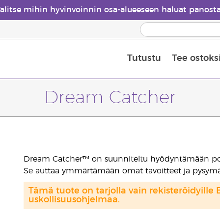
alitse mihin hyvinvoinnin osa-alueeseen haluat panost
Tutustu
Tee ostoks
Eteeristen öljyjen turvallisuus
Viimeinen mahdollisuus: 50 % alen
Dream Catcher
Dream Catcher™ on suunniteltu hyödyntämään positi
Se auttaa ymmärtämään omat tavoitteet ja pysymää
Tämä tuote on tarjolla vain rekisteröidyille 
uskollisuusohjelmaa.