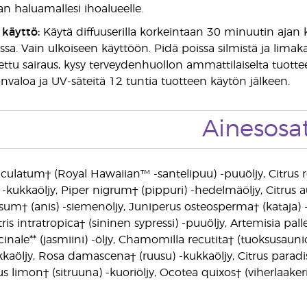
 haluamallesi ihoalueelle.
käyttö:
Käytä diffuuserilla korkeintaan 30 minuutin ajan ko
a. Vain ulkoiseen käyttöön. Pidä poissa silmistä ja limakalv
dettu sairaus, kysy terveydenhuollon ammattilaiselta tuott
nvaloa ja UV-säteitä 12 tuntia tuotteen käytön jälkeen.
Ainesosa
ulatum† (Royal Hawaiian™ -santelipuu) -puuöljy, Citrus ret
) -kukkaöljy, Piper nigrum† (pippuri) -hedelmäöljy, Citrus
sum† (anis) -siemenöljy, Juniperus osteosperma† (kataja) 
tris intratropica† (sininen sypressi) -puuöljy, Artemisia pall
inale** (jasmiini) -öljy, Chamomilla recutita† (tuoksusau
ukkaöljy, Rosa damascena† (ruusu) -kukkaöljy, Citrus paradi
rus limon† (sitruuna) -kuoriöljy, Ocotea quixos† (viherlaake