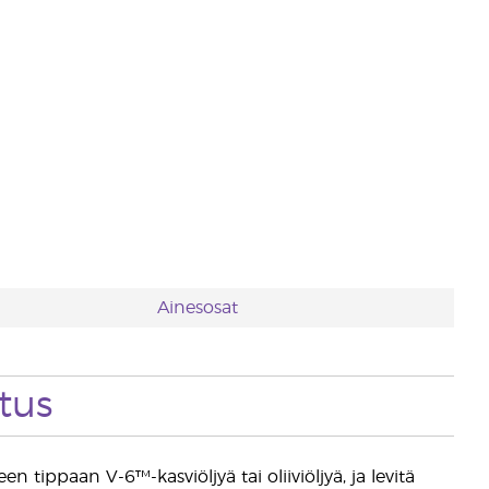
Ainesosat
tus
n tippaan V-6™-kasviöljyä tai oliiviöljyä, ja levitä