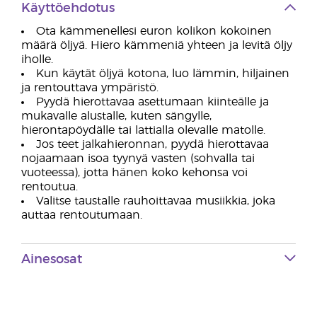
Käyttöehdotus
Ota kämmenellesi euron kolikon kokoinen
määrä öljyä. Hiero kämmeniä yhteen ja levitä öljy
iholle.
Kun käytät öljyä kotona, luo lämmin, hiljainen
ja rentouttava ympäristö.
Pyydä hierottavaa asettumaan kiinteälle ja
mukavalle alustalle, kuten sängylle,
hierontapöydälle tai lattialla olevalle matolle.
Jos teet jalkahieronnan, pyydä hierottavaa
nojaamaan isoa tyynyä vasten (sohvalla tai
vuoteessa), jotta hänen koko kehonsa voi
rentoutua.
Valitse taustalle rauhoittavaa musiikkia, joka
auttaa rentoutumaan.
Ainesosat