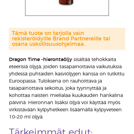
Tämä tuote on tarjolla vain
rekisteröidyille Brand Partnereille tai
osana uskollisuusohjelmaa.
Dragon Time -hierontaöljy
sisältää tehokkaita
eteerisiä öljyjä, joiden tasapainottavia vaikutuksia
yhdessä puhtaiden kasviöljyjen kanssa on tutkittu
Euroopassa. Tuloksena on rauhoittava ja
tasapainottava sekoitus, joka tyynnyttää ja
kohottaa naisten mielialaa kuukauden hankalina
päivinä. Hieronnan lisäksi öljyä voi käyttää myös
virkistävään kylpyhetkeen lisäämällä kylpyveteen
10–20 ml öljyä.
Tärkeimmät edut: