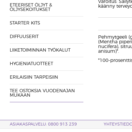
Varoitus: Säily
ETEERISET ÖLJYT &
käänny tervey
ÖLJYSEKOITUKSET
STARTER KITS
DIFFUUSERIT
Pehmytgeeli (ge
(Mentha piperit
nucifera), sitru
LIIKETOIMINNAN TYÖKALUT
anisum)*.
*100-prosentti
HYGIENIATUOTTEET
ERILAISIIN TARPEISIIN
TEE OSTOKSIA VUODENAJAN
MUKAAN
ASIAKASPALVELU: 0800 913 239
YHTEYSTIED