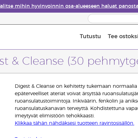
alitse mihin hyvinvoinnin osa-alueeseen haluat panost
Tutustu
Tee ostoks
Eteeristen öljyjen turvallisuus
Viimeinen mahdollisuus: 50 % alen
st & Cleanse (30 pehmytge
Digest & Cleanse on kehitetty tukemaan normaalia r
epäterveelliset ateriat voivat ärsyttää ruoansulatusjä
ruoansulatustoimintoja. Inkiväärin, fenkolin ja anik
ruoansulatuskanavan terveyttä. Kohdistettuna vapau
imeytyvät elimistöön tehokkaasti.
Klikkaa tähän nähdäksesi tuotteen ravintosisällön.