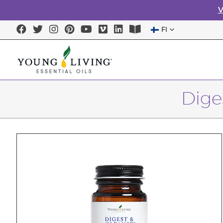
V
FI
Dige