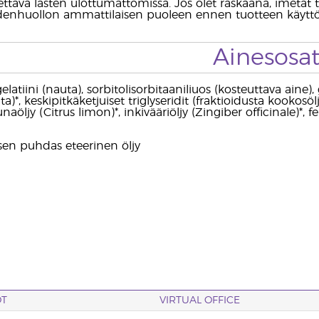
tettävä lasten ulottumattomissa. Jos olet raskaana, imetät ta
denhuollon ammattilaisen puoleen ennen tuotteen käyttö
Ainesosa
latiini (nauta), sorbitolisorbitaaniliuos (kosteuttava aine), 
a)*, keskipitkäketjuiset triglyseridit (fraktioidusta kookosö
unaöljy (Citrus limon)*, inkivääriöljy (Zingiber officinale)*,
sen puhdas eteerinen öljy
OT
VIRTUAL OFFICE