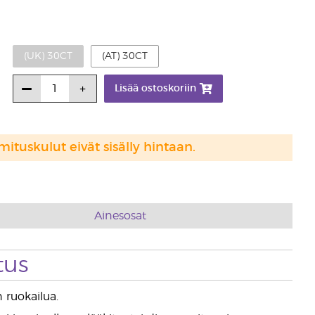
(UK) 30CT
(AT) 30CT
Lisää ostoskoriin
mituskulut eivät sisälly hintaan.
Ainesosat
tus
 ruokailua.