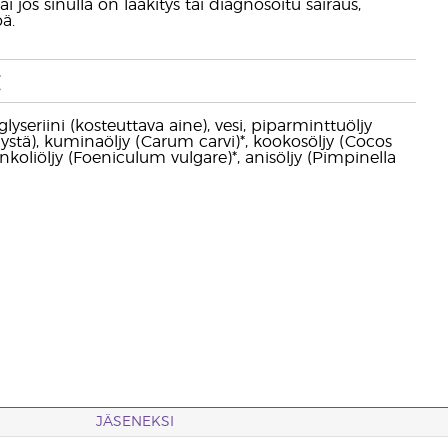
i jos sinulla on lääkitys tai diagnosoitu sairaus,
ä.
t
glyseriini (kosteuttava aine), vesi, piparminttuöljy
ljystä), kuminaöljy (Carum carvi)*, kookosöljy (Cocos
 fenkoliöljy (Foeniculum vulgare)*, anisöljy (Pimpinella
JÄSENEKSI