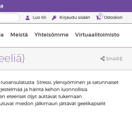
aa
0
Luo tili
Kirjaudu sisään
Ostoskori
ia
Meistä
Yhteisömme
Virtuaalitoimisto
nus valikoiduista ihonhoitotuotteista
Young Livingin ravintolisäopas
Miten eteerisiä öljyjä käytetään
eliä)
SHARE
uoansulatusta. Stressi, ylensyöminen ja satunnaiset
rjestelmää ja häiritä kehon luonnollisia
sen eteeriset öljyt auttavat tukemaan
tuvat miedon jälkimaun jättävät geelikapselit