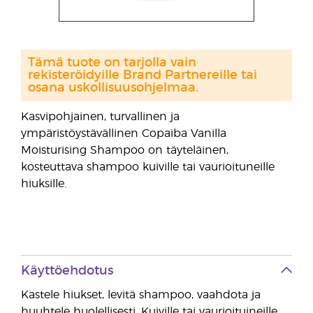
Tämä tuote on tarjolla vain
rekisteröidyille Brand Partnereille tai
osana uskollisuusohjelmaa.
Kasvipohjainen, turvallinen ja
ympäristöystävällinen Copaiba Vanilla
Moisturising Shampoo on täyteläinen,
kosteuttava shampoo kuiville tai vaurioituneille
hiuksille.
Käyttöehdotus
Kastele hiukset, levitä shampoo, vaahdota ja
huuhtele huolellisesti. Kuiville tai vaurioituineille