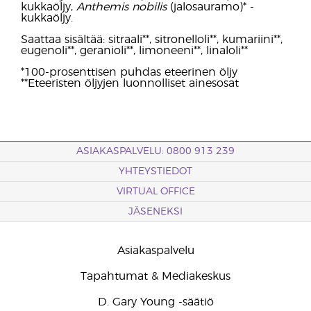
kukkaöljy,
Anthemis nobilis
(jalosauramo)* -
kukkaöljy.
Saattaa sisältää: sitraali**, sitronelloli**, kumariini**,
eugenoli**, geranioli**, limoneeni**, linaloli**
*100-prosenttisen puhdas eteerinen öljy
**Eteeristen öljyjen luonnolliset ainesosat
ASIAKASPALVELU: 0800 913 239
YHTEYSTIEDOT
VIRTUAL OFFICE
JÄSENEKSI
Asiakaspalvelu
Tapahtumat & Mediakeskus
D. Gary Young -säätiö