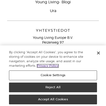
Young Living- Blogi
Ura
YHTEYSTIEDOT
Young Living Europe B.V.
Peizerweg 97
9727 AJ Groningen
Netherlands
By clicking “Accept All Cookies”, you agree to the
storing of cookies on your device to enhance site
Ilmainen yhteydenotto lankanumeroista Suomesta
0800
navigation, analyze site usage, and assist in our
913 239
marketing efforts.
Privacy Policy
Email: asiakaspalvelu@youngliving.com
Cookie Settings
Tekijänoikeus © 2021 Young Living Essential Oils. Kaikki oikeudet
pidätetään. |
Reject All
Yksityisyydensuoja
Accept All Cookies