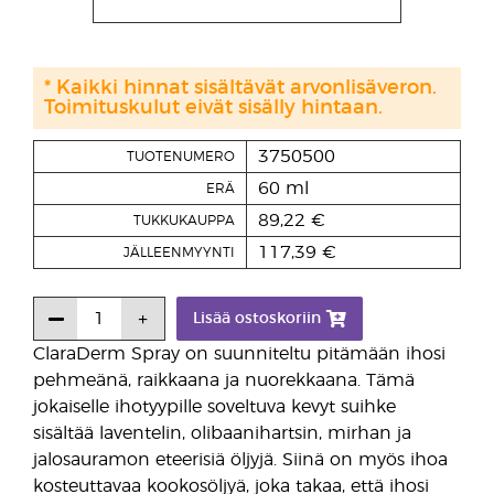
* Kaikki hinnat sisältävät arvonlisäveron.
Toimituskulut eivät sisälly hintaan.
3750500
TUOTENUMERO
60 ml
ERÄ
89,22 €
TUKKUKAUPPA
117,39 €
JÄLLEENMYYNTI
Lisää ostoskoriin
ClaraDerm Spray on suunniteltu pitämään ihosi
pehmeänä, raikkaana ja nuorekkaana. Tämä
jokaiselle ihotyypille soveltuva kevyt suihke
sisältää laventelin, olibaanihartsin, mirhan ja
jalosauramon eteerisiä öljyjä. Siinä on myös ihoa
kosteuttavaa kookosöljyä, joka takaa, että ihosi