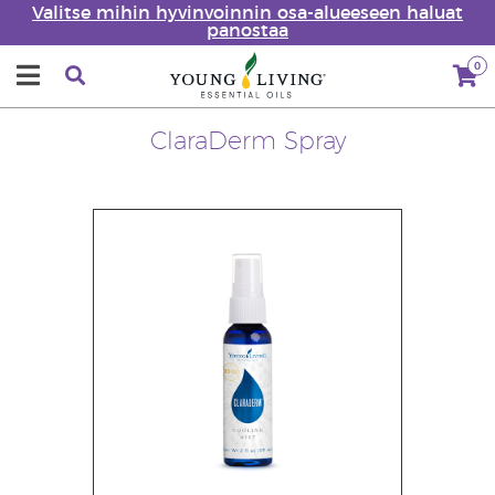
Valitse mihin hyvinvoinnin osa-alueeseen haluat
panostaa
0
ClaraDerm Spray