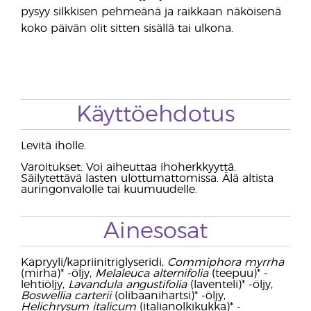
pysyy silkkisen pehmeänä ja raikkaan näköisenä
koko päivän olit sitten sisällä tai ulkona.
Käyttöehdotus
Levitä iholle.
Varoitukset: Voi aiheuttaa ihoherkkyyttä.
Säilytettävä lasten ulottumattomissa. Älä altista
auringonvalolle tai kuumuudelle.
Ainesosat
Kapryyli/kapriinitriglyseridi,
Commiphora myrrha
(mirha)* -öljy,
Melaleuca alternifolia
(teepuu)* -
lehtiöljy,
Lavandula angustifolia
(laventeli)* -öljy,
Boswellia carterii
(olibaanihartsi)* -öljy,
Helichrysum italicum
(italianolkikukka)* -