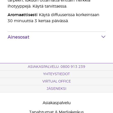
tarpeen, lukuun ottamatta erittäin herkkiä
ihotyyppejä. Käytä tarvittaessa.
Aromaattisesti
Käytä diffuuserissa korkeintaan
30 minuuttia 3 kertaa päivässä.
Ainesosat
ASIAKASPALVELU: 0800 913 239
YHTEYSTIEDOT
VIRTUAL OFFICE
JÄSENEKSI
Asiakaspalvelu
Tapahtumat & Mediakeskus