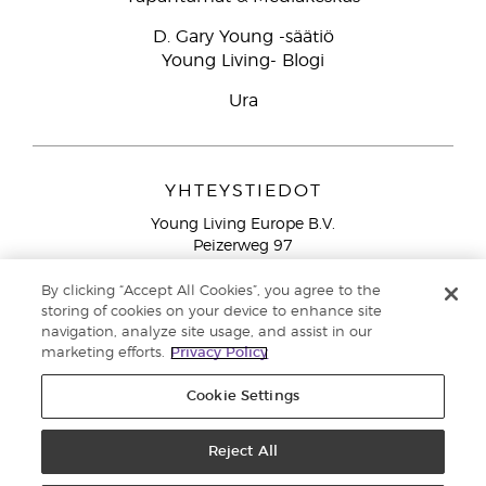
D. Gary Young -säätiö
Young Living- Blogi
Ura
YHTEYSTIEDOT
Young Living Europe B.V.
Peizerweg 97
9727 AJ Groningen
Netherlands
By clicking “Accept All Cookies”, you agree to the
storing of cookies on your device to enhance site
Ilmainen yhteydenotto lankanumeroista Suomesta
0800
navigation, analyze site usage, and assist in our
913 239
marketing efforts.
Privacy Policy
Email: asiakaspalvelu@youngliving.com
Cookie Settings
Tekijänoikeus © 2021 Young Living Essential Oils. Kaikki oikeudet
pidätetään. |
Reject All
Yksityisyydensuoja