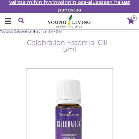
Valitse mihin hyvinvoinnin osa-alueeseen haluat
panostaa
0
Tuotteet
Celebration Essential Oil - 5ml
Celebration Essential Oil -
5ml