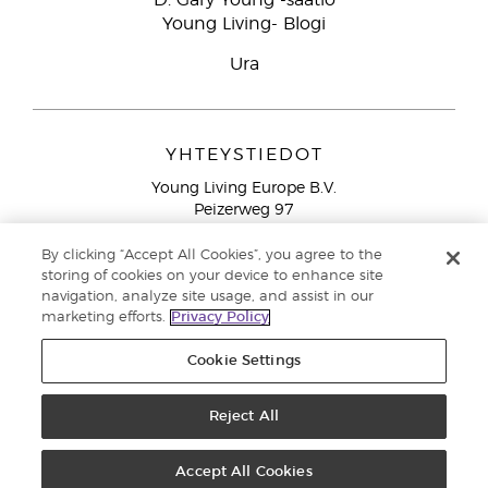
D. Gary Young -säätiö
Young Living- Blogi
Ura
YHTEYSTIEDOT
Young Living Europe B.V.
Peizerweg 97
9727 AJ Groningen
Netherlands
By clicking “Accept All Cookies”, you agree to the
storing of cookies on your device to enhance site
Ilmainen yhteydenotto lankanumeroista Suomesta
0800
navigation, analyze site usage, and assist in our
913 239
marketing efforts.
Privacy Policy
Email: asiakaspalvelu@youngliving.com
Cookie Settings
Tekijänoikeus © 2021 Young Living Essential Oils. Kaikki oikeudet
pidätetään. |
Reject All
Yksityisyydensuoja
Accept All Cookies