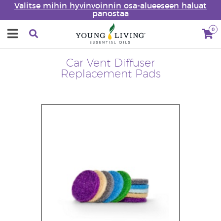
Valitse mihin hyvinvoinnin osa-alueeseen haluat
panostaa
0
Car Vent Diffuser
Replacement Pads