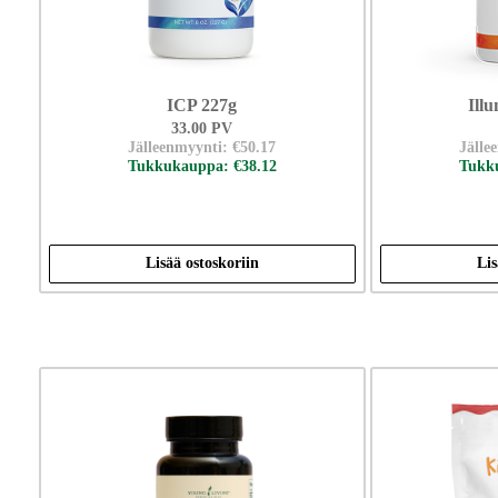
ICP 227g
Ill
33.00 PV
Jälleenmyynti: €50.17
Jälle
Tukkukauppa: €38.12
Tukku
Lisää ostoskoriin
Lis