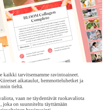
ille kaikki tarvitsemamme ravintoaineet.
iireiset aikataulut, hemmotteluhetket ja
nnin tieltä.
valiota, vaan ne täydentävät ruokavaliota
, joka on suunniteltu täyttämään