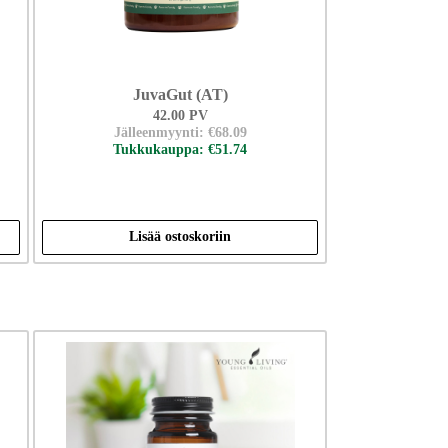
JuvaGut (AT)
42.00 PV
Jälleenmyynti: €68.09
Tukkukauppa: €51.74
Lisää ostoskoriin