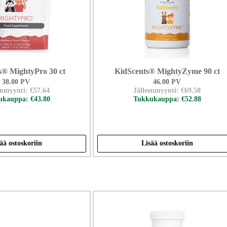
s® MightyPro 30 ct
KidScents® MightyZyme 90 ct
38.00 PV
46.00 PV
enmyynti: €57.64
Jälleenmyynti: €69.58
kauppa: €43.80
Tukkukauppa: €52.88
ää ostoskoriin
Lisää ostoskoriin