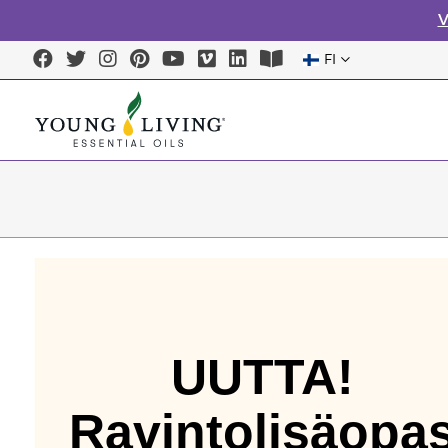
V
FI
UUTTA!
Ravintolisäopa