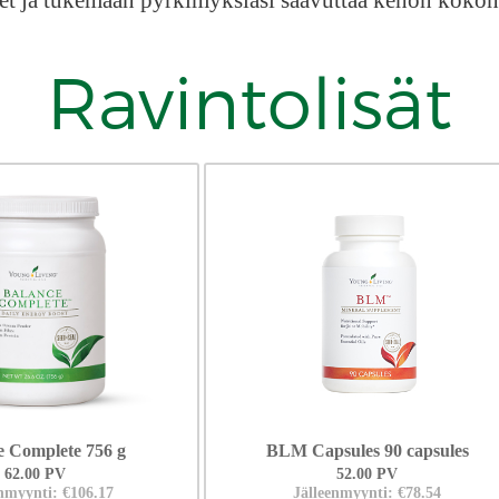
eet ja tukemaan pyrkimyksiäsi saavuttaa kehon kokon
Ravintolisät
e Complete 756 g
BLM Capsules 90 capsules
62.00 PV
52.00 PV
nmyynti: €106.17
Jälleenmyynti: €78.54