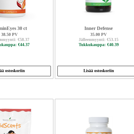
uminEyes 30 ct
Inner Defense
38.50 PV
35.00 PV
enmyynti: €58.37
Jälleenmyynti: €53.15
kauppa: €44.37
Tukkukauppa: €40.39
ää ostoskoriin
Lisää ostoskoriin