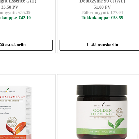
ght Essence (AT)
Detoxzyme 90 ct (AT)
33.50 PV
51.00 PV
enmyynti: €55.39
Jälleenmyynti: €77.04
kauppa: €42.10
Tukkukauppa: €58.55
ää ostoskoriin
Lisää ostoskoriin