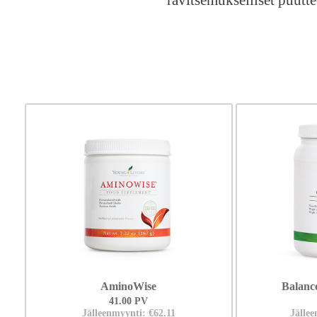
ravitsemukselliset puutt
AminoWise
Balanc
41.00 PV
Jälleenmyynti: €62.11
Jällee