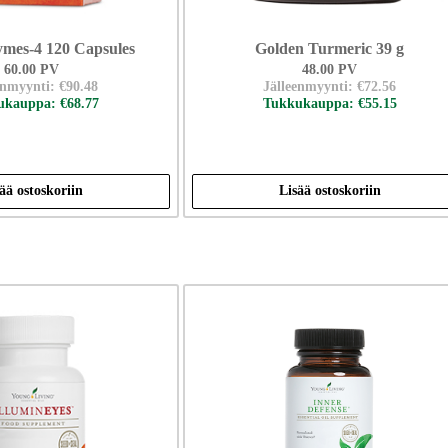
ymes-4 120 Capsules
Golden Turmeric 39 g
60.00 PV
48.00 PV
enmyynti: €90.48
Jälleenmyynti: €72.56
kauppa: €68.77
Tukkukauppa: €55.15
ää ostoskoriin
Lisää ostoskoriin