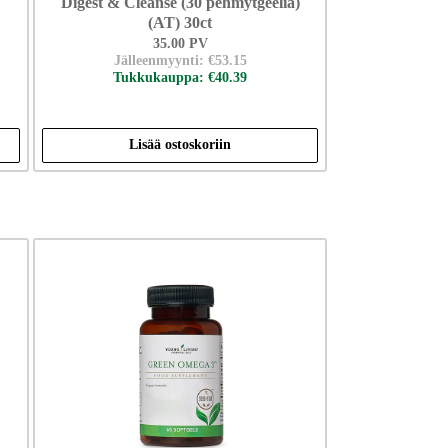
Digest & Cleanse (30 pehmytgeeliä)
(AT) 30ct
35.00 PV
Jälleenmyynti: €53.15
Tukkukauppa: €40.39
Lisää ostoskoriin