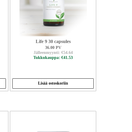
Life 9 30 capsules
36.00 PV
Jälleenmyynti: €54.64
Tukkukauppa: €41.53
Lisää ostoskoriin