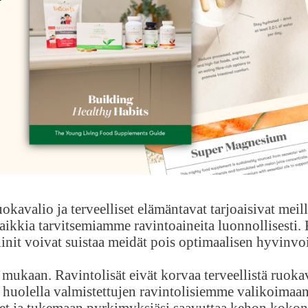
ruokavalio ja terveelliset elämäntavat tarjoaisivat me
kkia tarvitsemiamme ravintoaineita luonnollisesti. K
init voivat suistaa meidät pois optimaalisen hyvinvoi
 mukaan. Ravintolisät eivät korvaa terveellistä ruoka
u huolella valmistettujen ravintolisiemme valikoimaan