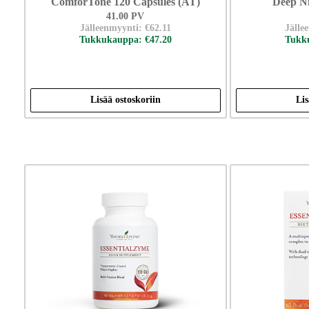
ComforTone 120 Capsules (AT)
Deep Ni
41.00 PV
Jälleenmyynti: €62.11
Jälle
Tukkukauppa: €47.20
Tukku
Lisää ostoskoriin
Lis