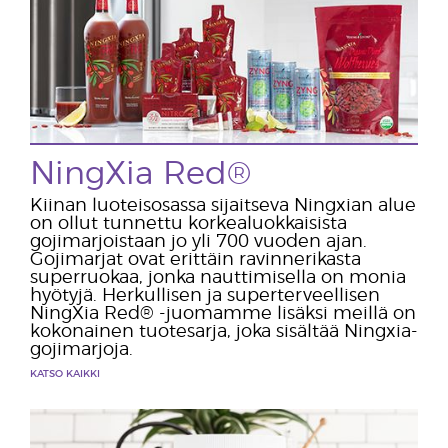
NingXia Red®
Kiinan luoteisosassa sijaitseva Ningxian alue
on ollut tunnettu korkealuokkaisista
gojimarjoistaan jo yli 700 vuoden ajan.
Gojimarjat ovat erittäin ravinnerikasta
superruokaa, jonka nauttimisella on monia
hyötyjä. Herkullisen ja superterveellisen
NingXia Red® -juomamme lisäksi meillä on
kokonainen tuotesarja, joka sisältää Ningxia-
gojimarjoja.
KATSO KAIKKI