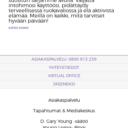
suositun sarjamme avulla. Valjasta
intohimosi käyttöösi, pidättäydy
terveellisessä ruokavaliossa ja elä aktiivista
elämää. Meillä on kaikki, mitä tarvitset
hyvään päivään!
KATSO KAIKKI
ASIAKASPALVELU: 0800 913 239
YHTEYSTIEDOT
VIRTUAL OFFICE
JÄSENEKSI
Asiakaspalvelu
Tapahtumat & Mediakeskus
D. Gary Young -säätiö
Young Living- Blogi