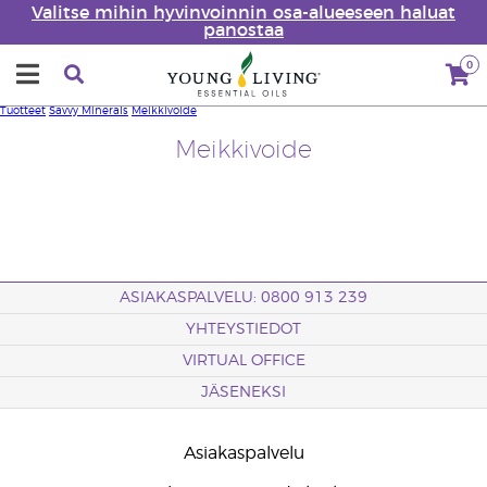
Valitse mihin hyvinvoinnin osa-alueeseen haluat
panostaa
0
Tuotteet
Savvy Minerals
Meikkivoide
Meikkivoide
ASIAKASPALVELU: 0800 913 239
YHTEYSTIEDOT
VIRTUAL OFFICE
JÄSENEKSI
Asiakaspalvelu