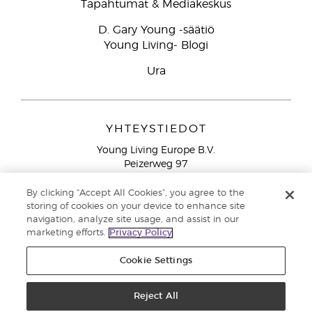
Tapahtumat & Mediakeskus
D. Gary Young -säätiö
Young Living- Blogi
Ura
YHTEYSTIEDOT
Young Living Europe B.V.
Peizerweg 97
9727 AJ Groningen
Netherlands
By clicking “Accept All Cookies”, you agree to the
storing of cookies on your device to enhance site
Ilmainen yhteydenotto lankanumeroista Suomesta
0800
navigation, analyze site usage, and assist in our
913 239
marketing efforts.
Privacy Policy
Email: asiakaspalvelu@youngliving.com
Cookie Settings
Tekijänoikeus © 2021 Young Living Essential Oils. Kaikki oikeudet
pidätetään. |
Reject All
Yksityisyydensuoja