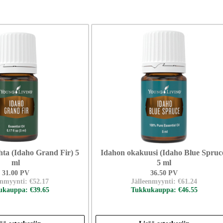
ihta (Idaho Grand Fir) 5
Idahon okakuusi (Idaho Blue Spruc
ml
5 ml
31.00 PV
36.50 PV
enmyynti: €52.17
Jälleenmyynti: €61.24
kauppa: €39.65
Tukkukauppa: €46.55