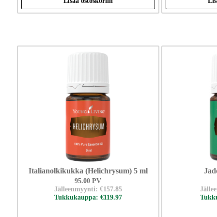
Lisää ostoskoriin
Lis
Italianolkikukka (Helichrysum) 5 ml
Jad
95.00 PV
Jälleenmyynti: €157.85
Jälle
Tukkukauppa: €119.97
Tukku