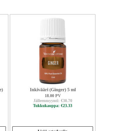
e)
Inkivääri (Ginger) 5 ml
18.00 PV
Jälleenmyynti: €30.70
Tukkukauppa: €23.33