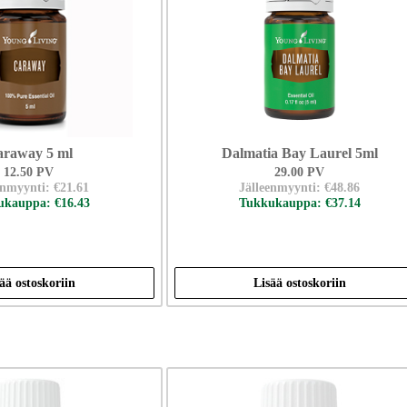
raway 5 ml
Dalmatia Bay Laurel 5ml
12.50 PV
29.00 PV
enmyynti: €21.61
Jälleenmyynti: €48.86
kauppa: €16.43
Tukkukauppa: €37.14
ää ostoskoriin
Lisää ostoskoriin