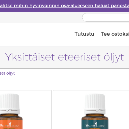
alitse mihin hyvinvoinnin osa-alueeseen haluat panost
Tutustu
Tee ostoks
Eteeristen öljyjen turvallisuus
Viimeinen mahdollisuus: 50 % alen
Yksittäiset eteeriset öljyt
set öljyt