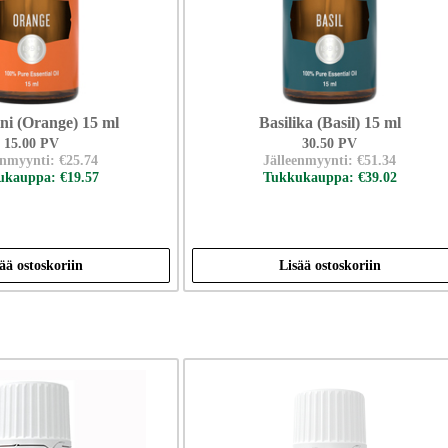
ini (Orange) 15 ml
Basilika (Basil) 15 ml
15.00 PV
30.50 PV
enmyynti: €25.74
Jälleenmyynti: €51.34
kauppa: €19.57
Tukkukauppa: €39.02
ää ostoskoriin
Lisää ostoskoriin