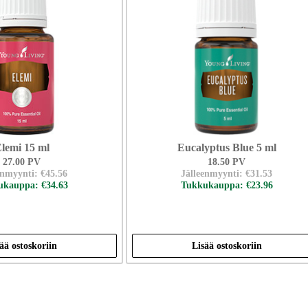
lemi 15 ml
Eucalyptus Blue 5 ml
27.00 PV
18.50 PV
enmyynti: €45.56
Jälleenmyynti: €31.53
kauppa: €34.63
Tukkukauppa: €23.96
ää ostoskoriin
Lisää ostoskoriin