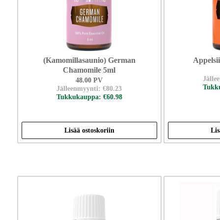
(Kamomillasaunio) German
Appelsi
Chamomile 5ml
Jälle
48.00 PV
Tukku
Jälleenmyynti: €80.23
Tukkukauppa: €60.98
Lisää ostoskoriin
Lis