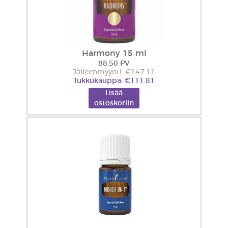
Harmony 15 ml
88.50 PV
Jälleenmyynti: €147.11
Tukkukauppa: €111.81
Lisää
ostoskoriin