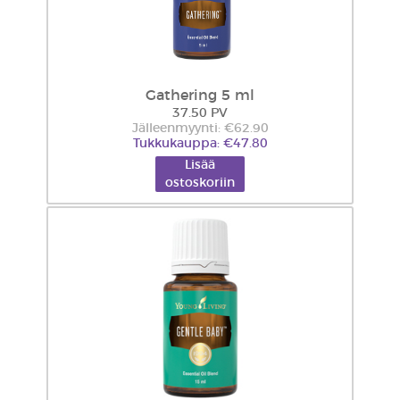
Gathering 5 ml
37.50 PV
Jälleenmyynti: €62.90
Tukkukauppa: €47.80
Lisää
ostoskoriin