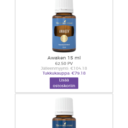
Awaken 15 ml
62.50 PV
Jälleenmyynti: €104.18
Tukkukauppa: €79.18
Lisää
ostoskoriin