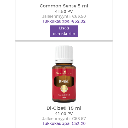
Common Sense 5 ml
41.50 PV
Jälleenmyynti: €69.50
Tukkukauppa: €52.82
Lisää
ostoskoriin
Di-Gize® 15 ml
41.00 PV
Jälleenmyynti: €68.67
Tukkukauppa: €52.20