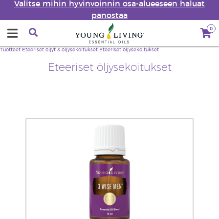
Valitse mihin hyvinvoinnin osa-alueeseen haluat
panostaa
0
Tuotteet
Eteeriset öljyt & öljysekoitukset
Eteeriset öljysekoitukset
Eteeriset öljysekoitukset