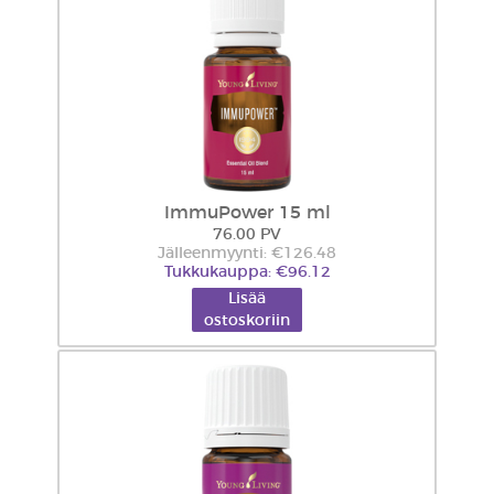
ImmuPower 15 ml
76.00 PV
Jälleenmyynti: €126.48
Tukkukauppa: €96.12
Lisää
ostoskoriin