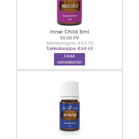
Inner Child 5ml
38.00 PV
Jälleenmyynti: €63.73
Tukkukauppa: €48.43
Lisää
ostoskoriin