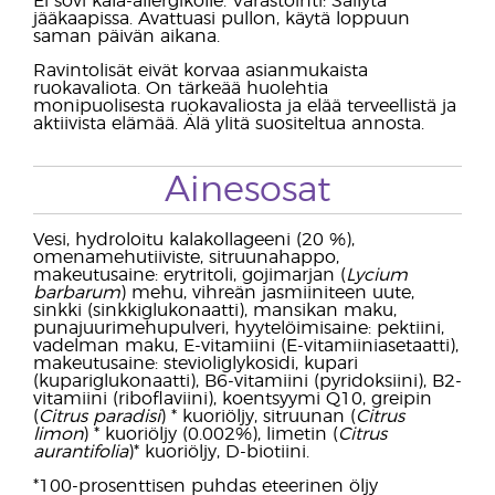
Ei sovi kala-allergikolle. Varastointi: Säilytä
jääkaapissa. Avattuasi pullon, käytä loppuun
saman päivän aikana.
Ravintolisät eivät korvaa asianmukaista
ruokavaliota. On tärkeää huolehtia
monipuolisesta ruokavaliosta ja elää terveellistä ja
aktiivista elämää. Älä ylitä suositeltua annosta.
Ainesosat
Vesi, hydroloitu kalakollageeni (20 %),
omenamehutiiviste, sitruunahappo,
makeutusaine: erytritoli, gojimarjan (
Lycium
barbarum
) mehu, vihreän jasmiiniteen uute,
sinkki (sinkkiglukonaatti), mansikan maku,
punajuurimehupulveri, hyytelöimisaine: pektiini,
vadelman maku, E-vitamiini (E-vitamiiniasetaatti),
makeutusaine: stevioliglykosidi, kupari
(kupariglukonaatti), B6-vitamiini (pyridoksiini), B2-
vitamiini (riboflaviini), koentsyymi Q10, greipin
(
Citrus paradisi
) * kuoriöljy, sitruunan (
Citrus
limon
) * kuoriöljy (0.002%), limetin (
Citrus
aurantifolia
)* kuoriöljy, D-biotiini.
*100-prosenttisen puhdas eteerinen öljy