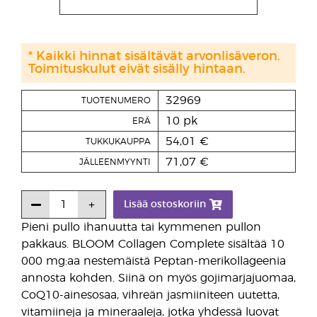
* Kaikki hinnat sisältävät arvonlisäveron.
Toimituskulut eivät sisälly hintaan.
32969
TUOTENUMERO
10 pk
ERÄ
54,01 €
TUKKUKAUPPA
71,07 €
JÄLLEENMYYNTI
Lisää ostoskoriin
Pieni pullo ihanuutta tai kymmenen pullon
pakkaus. BLOOM Collagen Complete sisältää 10
000 mg:aa nestemäistä Peptan-merikollageenia
annosta kohden. Siinä on myös gojimarjajuomaa,
CoQ10-ainesosaa, vihreän jasmiiniteen uutetta,
vitamiineja ja mineraaleja, jotka yhdessä luovat