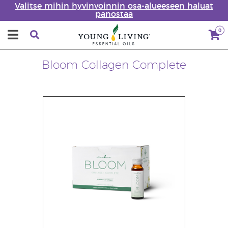
Valitse mihin hyvinvoinnin osa-alueeseen haluat
panostaa
0
Bloom Collagen Complete