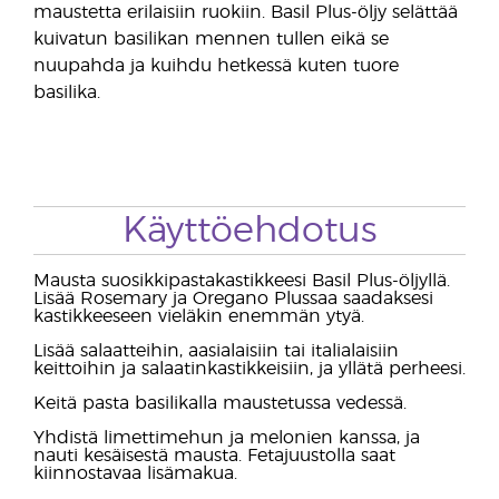
maustetta erilaisiin ruokiin. Basil Plus-öljy selättää
kuivatun basilikan mennen tullen eikä se
nuupahda ja kuihdu hetkessä kuten tuore
basilika.
Käyttöehdotus
Mausta suosikkipastakastikkeesi Basil Plus-öljyllä.
Lisää Rosemary ja Oregano Plussaa saadaksesi
kastikkeeseen vieläkin enemmän ytyä.
Lisää salaatteihin, aasialaisiin tai italialaisiin
keittoihin ja salaatinkastikkeisiin, ja yllätä perheesi.
Keitä pasta basilikalla maustetussa vedessä.
Yhdistä limettimehun ja melonien kanssa, ja
nauti kesäisestä mausta. Fetajuustolla saat
kiinnostavaa lisämakua.