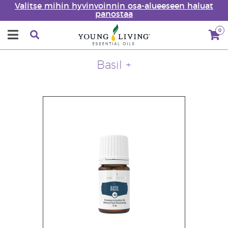
Valitse mihin hyvinvoinnin osa-alueeseen haluat
panostaa
0
Basil +