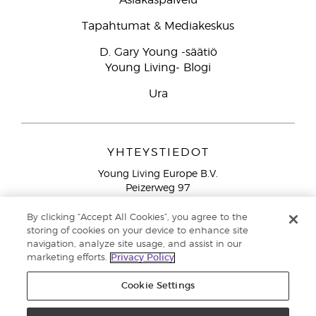
Asiakaspalvelu
Tapahtumat & Mediakeskus
D. Gary Young -säätiö
Young Living- Blogi
Ura
YHTEYSTIEDOT
Young Living Europe B.V.
Peizerweg 97
9727 AJ Groningen
Netherlands
By clicking “Accept All Cookies”, you agree to the
storing of cookies on your device to enhance site
Ilmainen yhteydenotto lankanumeroista Suomesta
0800
navigation, analyze site usage, and assist in our
913 239
marketing efforts.
Privacy Policy
Email: asiakaspalvelu@youngliving.com
Cookie Settings
Tekijänoikeus © 2021 Young Living Essential Oils. Kaikki oikeudet