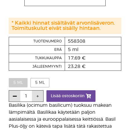
* Kaikki hinnat sisältävät arvonlisäveron.
Toimituskulut eivät sisälly hintaan.
558308
TUOTENUMERO
5 ml
ERÄ
17,69 €
TUKKUKAUPPA
23,28 €
JÄLLEENMYYNTI
5 ML
5 ML
Lisää ostoskoriin
Basilika (ocimum basilicum) tuoksuu makean
lämpimältä. Basilikaa käytetään paljon
aasialaisessa ja eurooppalaisessa keittiössä. Basil
Plus-öljy on kätevä tapa lisätä tätä rakastettua