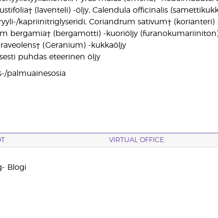
tifolia† (laventeli) -öljy, Calendula officinalis (samettik
ryyli-/kapriinitriglyseridi, Coriandrum sativum† (korianteri
um bergamia† (bergamotti) -kuoriöljy (furanokumariiniton)
raveolens† (Geranium) -kukkaöljy
sesti puhdas eteerinen öljy
s-/palmuainesosia
OT
VIRTUAL OFFICE
- Blogi