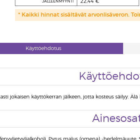
22,44 €
JÄLLEENMYYNTI
* Kaikki hinnat sisältävät arvonlisäveron. Toi
Käyttöehdotus
Käyttöehdo
kasti jokaisen käyttökerran jälkeen, jotta kosteus säilyy. 
Ainesosa
ni, fenyylietyylialkoholi, Pyrus malus (omena) -hedelmäuu