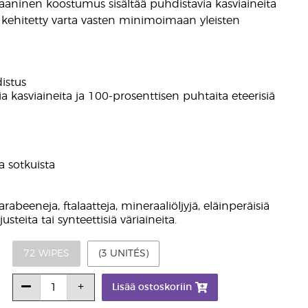
gaaninen koostumus sisältää puhdistavia kasviaineita
 on kehitetty varta vasten minimoimaan yleisten
istus
a kasviaineita ja 100-prosenttisen puhtaita eteerisiä
a sotkuista
arabeeneja, ftalaatteja, mineraaliöljyjä, eläinperäisiä
usteita tai synteettisiä väriaineita.
72 WIPES
(3 UNITÉS)
Lisää ostoskoriin