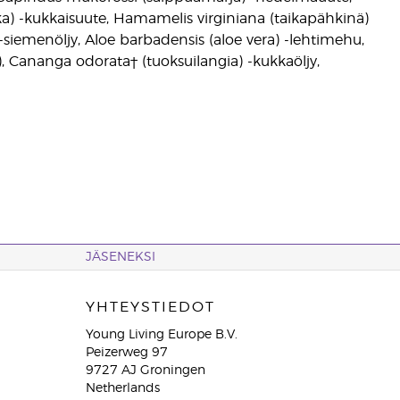
ukka) -kukkaisuute, Hamamelis virginiana (taikapähkinä)
) -siemenöljy, Aloe barbadensis (aloe vera) -lehtimehu,
, Cananga odorata† (tuoksuilangia) -kukkaöljy,
JÄSENEKSI
YHTEYSTIEDOT
Young Living Europe B.V.
Peizerweg 97
9727 AJ Groningen
Netherlands