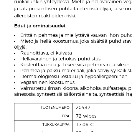
ruokailunkin yhteydessä. Mieto ja hellävarainen ve
ja sataprosenttisen puhtaita eteerisiä öljyjä, ja se
allergisten reaktioiden riski.
Edut ja ominaisuudet
Erittäin pehmeä ja miellyttävä vauvan ihon puhd
Mieto ja hellä koostumus, joka sisältää puhdistavi
öljyjä.
Rauhoittava, ei kuivata
Hellävarainen ja tehokas puhdistus
Kosteuttaa ihoa ja tekee siitä pehmeän ja sileän
Pehmeä ja paksu materiaali, joka selviytyy kaikist
Dermatologisesti testattu ja hypoallergeeninen
Vegaaninen koostumus
Valmistettu ilman klooria, alkoholia, sulfaatteja, p
ainesosia, synteettisiä säilöntäaineita, synteettisiä haj
20437
TUOTENUMERO
72 wipes
ERÄ
17,06 €
TUKKUKAUPPA