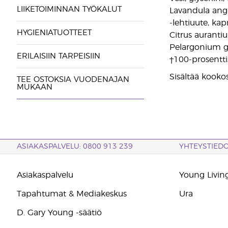
LIIKETOIMINNAN TYÖKALUT
Lavandula angus
-lehtiuute, kap
HYGIENIATUOTTEET
Citrus auranti
Pelargonium g
ERILAISIIN TARPEISIIN
†100-prosentti
Sisältää kooko
TEE OSTOKSIA VUODENAJAN
MUKAAN
ASIAKASPALVELU: 0800 913 239
YHTEYSTIED
Asiakaspalvelu
Young Living
Tapahtumat & Mediakeskus
Ura
D. Gary Young -säätiö