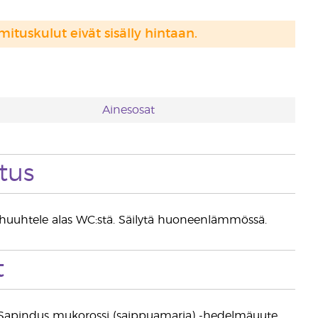
mituskulut eivät sisälly hintaan.
Ainesosat
tus
Älä huuhtele alas WC:stä. Säilytä huoneenlämmössä.
t
te, Sapindus mukorossi (saippuamarja) -hedelmäuute,