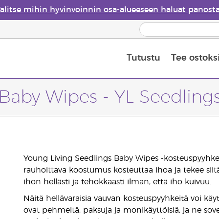
alitse mihin hyvinvoinnin osa-alueeseen haluat panost
Tutustu
Tee ostoks
Eteeristen öljyjen turvallisuus
Viimeinen mahdollisuus: 50 % alen
Baby Wipes - YL Seedling
Young Living Seedlings Baby Wipes -kosteuspyyhkeet
rauhoittava koostumus kosteuttaa ihoa ja tekee sii
ihon hellästi ja tehokkaasti ilman, että iho kuivuu.
Näitä hellävaraisia vauvan kosteuspyyhkeitä voi k
ovat pehmeitä, paksuja ja monikäyttöisiä, ja ne so