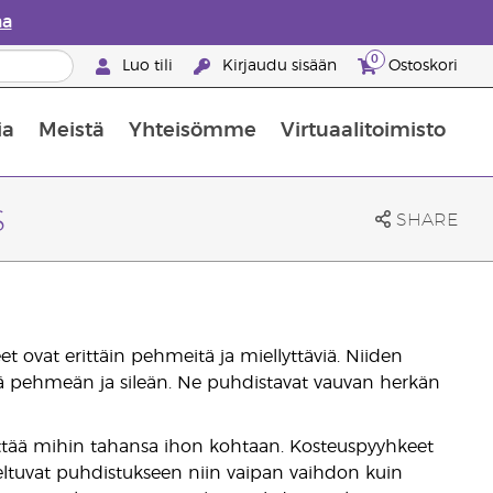
aa
0
Luo tili
Kirjaudu sisään
Ostoskori
ia
Meistä
Yhteisömme
Virtuaalitoimisto
nus valikoiduista ihonhoitotuotteista
Young Livingin ravintolisäopas
Miten eteerisiä öljyjä käytetään
s
SHARE
 ovat erittäin pehmeitä ja miellyttäviä. Niiden
tä pehmeän ja sileän. Ne puhdistavat vauvan herkän
äyttää mihin tahansa ihon kohtaan. Kosteuspyyhkeet
veltuvat puhdistukseen niin vaipan vaihdon kuin