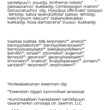
santelipuu^) -puuöljy, Anthemis nobilis*
(jalosauramo) -kukkaöljy, Cymbopogon martini*
(sitruunaruoho) -öljy, Hyssopus officinalis* (iisoppi)
-lehtiöljy, Salvia lavandulifolia* (salvia) -lehtiöljy,
Helichrysum italicum* (italianolkikukka) -
kukkaöljy, Rosa damascena* (ruusu) -kukkaöljy.
Saattaa sisältää: Alfa-terpineeni**, anetoli**,
bentsyylialkoholi**, bentsyylibentsoaatti**,
bentsyylisalisylaatti**, beetakaryofylleeni**,
kamferi**, sitraali**, sitronelloli*, eugenoli**,
farnesoli**, geranioli**, geranyyliasetaatti**,
limoneeni**, linalooli*, linalyyliasetaatti**, pineeni**,
santaloli**, terpineoli**, terpinoleeni**.
*Korkealaatuinen eteerinen öljy.
**Eteeristen öljyjen luonnolliset ainesosat.
^Kuninkaallisen havaijilaisen santelipuun
tavaramerkin omistaja on Jawmin, LLC.