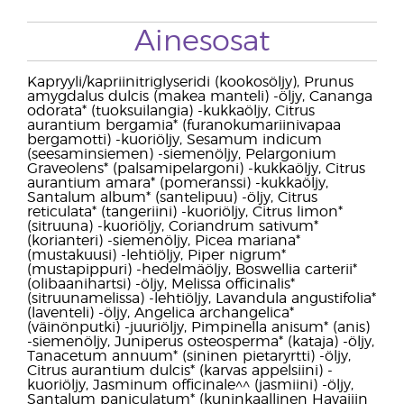
Ainesosat
Kapryyli/kapriinitriglyseridi (kookosöljy), Prunus
amygdalus dulcis (makea manteli) -öljy, Cananga
odorata* (tuoksuilangia) -kukkaöljy, Citrus
aurantium bergamia* (furanokumariinivapaa
bergamotti) -kuoriöljy, Sesamum indicum
(seesaminsiemen) -siemenöljy, Pelargonium
Graveolens* (palsamipelargoni) -kukkaöljy, Citrus
aurantium amara* (pomeranssi) -kukkaöljy,
Santalum album* (santelipuu) -öljy, Citrus
reticulata* (tangeriini) -kuoriöljy, Citrus limon*
(sitruuna) -kuoriöljy, Coriandrum sativum*
(korianteri) -siemenöljy, Picea mariana*
(mustakuusi) -lehtiöljy, Piper nigrum*
(mustapippuri) -hedelmäöljy, Boswellia carterii*
(olibaanihartsi) -öljy, Melissa officinalis*
(sitruunamelissa) -lehtiöljy, Lavandula angustifolia*
(laventeli) -öljy, Angelica archangelica*
(väinönputki) -juuriöljy, Pimpinella anisum* (anis)
-siemenöljy, Juniperus osteosperma* (kataja) -öljy,
Tanacetum annuum* (sininen pietaryrtti) -öljy,
Citrus aurantium dulcis* (karvas appelsiini) -
kuoriöljy, Jasminum officinale^^ (jasmiini) -öljy,
Santalum paniculatum* (kuninkaallinen Havaijin