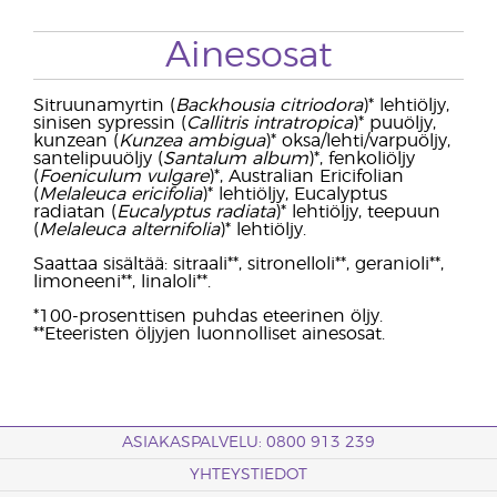
Ainesosat
Sitruunamyrtin (
Backhousia citriodora
)* lehtiöljy,
sinisen sypressin (
Callitris intratropica
)* puuöljy,
kunzean (
Kunzea ambigua
)* oksa/lehti/varpuöljy,
santelipuuöljy (
Santalum album
)*, fenkoliöljy
(
Foeniculum vulgare
)*, Australian Ericifolian
(
Melaleuca ericifolia
)* lehtiöljy, Eucalyptus
radiatan (
Eucalyptus radiata
)* lehtiöljy, teepuun
(
Melaleuca alternifolia
)* lehtiöljy.
Saattaa sisältää: sitraali**, sitronelloli**, geranioli**,
limoneeni**, linaloli**.
*100-prosenttisen puhdas eteerinen öljy.
**Eteeristen öljyjen luonnolliset ainesosat.
ASIAKASPALVELU: 0800 913 239
YHTEYSTIEDOT