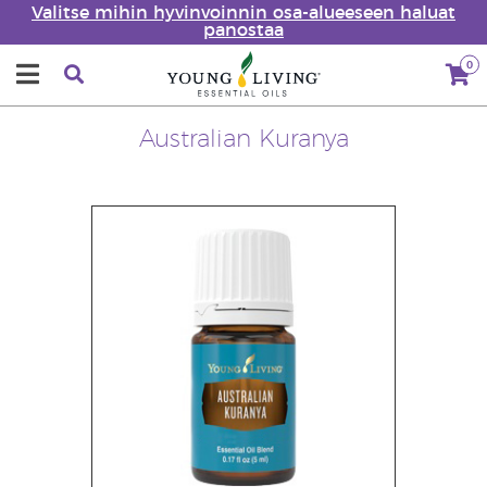
Valitse mihin hyvinvoinnin osa-alueeseen haluat
panostaa
0
Australian Kuranya