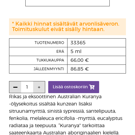
* Kaikki hinnat sisältävät arvonlisäveron.
Toimituskulut eivät sisälly hintaan.
33365
TUOTENUMERO
5 ml
ERÄ
66,00 €
TUKKUKAUPPA
86,85 €
JÄLLEENMYYNTI
Lisää ostoskoriin
Rikas ja eksoottinen Australian Kuranya
-öljysekoitus sisältää kunzean lisäksi
sitruunamyrttiä, sinistä sypressiä, santelipuuta,
fenkolia, melaleuca ericifolia -myrttiä, eucalyptus
radiataa ja teepuuta. “Kuranya” tarkoittaa
saateenkaarta Australian aboriginaalien kielellä.