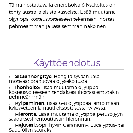
Tämä nostattava ja energisoiva öljysekoitus on
tehty australialaisista kasveista. Lisää muutama
öljytippa kosteusvoiteeseesi tekemään ihostasi
pehmeämmän ja tasaisemman näköinen.
Käyttöehdotus
Sisäänhengitys:
Hengitä syvään tätä
motivaatiota tuovaa öljysekoitusta.
Ihonhoito:
Lisää muutama öljytippa
kosteusvoiteeseen tehdäksesi ihostasi entistäkin
pehmeämmän.
Kylpeminen:
Lisää 6-8 öljytippaa lämpimään
kylpyveteen ja nauti eksoottisesta kylvystä.
Hieronta:
Lisää muutama öljytippa perusöljyyn
saadaksesi rentouttavan hieronnan.
Hajuvesi:
Sopii hyvin Geranium-, Eucalyptus- tai
Sage-öljyn seuraksi.