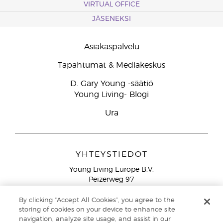
VIRTUAL OFFICE
JÄSENEKSI
Asiakaspalvelu
Tapahtumat & Mediakeskus
D. Gary Young -säätiö
Young Living- Blogi
Ura
YHTEYSTIEDOT
Young Living Europe B.V.
Peizerweg 97
9727 AJ Groningen
Netherlands
By clicking “Accept All Cookies”, you agree to the
storing of cookies on your device to enhance site
Ilmainen yhteydenotto lankanumeroista Suomesta
0800
navigation, analyze site usage, and assist in our