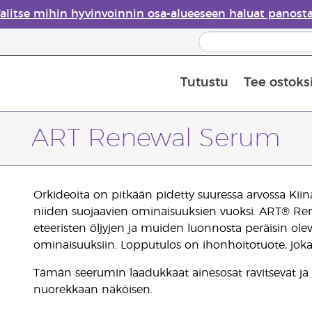
alitse mihin hyvinvoinnin osa-alueeseen haluat panost
Tutustu
Tee ostoks
Eteeristen öljyjen turvallisuus
Viimeinen mahdollisuus: 50 % alen
ART Renewal Serum
Orkideoita on pitkään pidetty suuressa arvossa Kiin
niiden suojaavien ominaisuuksien vuoksi. ART® Re
eteeristen öljyjen ja muiden luonnosta peräisin olev
ominaisuuksiin. Lopputulos on ihonhoitotuote, jok
Tämän seerumin laadukkaat ainesosat ravitsevat ja k
nuorekkaan näköisen.