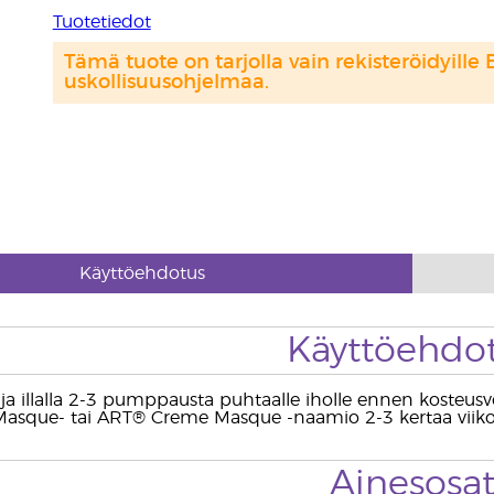
Tuotetiedot
Tämä tuote on tarjolla vain rekisteröidyille 
uskollisuusohjelmaa.
Käyttöehdotus
Käyttöehdo
ja illalla 2-3 pumppausta puhtaalle iholle ennen kosteusvoid
asque- tai ART® Creme Masque -naamio 2-3 kertaa viiko
Ainesosa