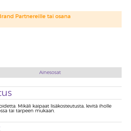
Brand Partnereille tai osana
Ainesosat
tus
etta. Mikäli kaipaat lisäkosteutusta, levitä iholle
ssa tai tarpeen mukaan.
t