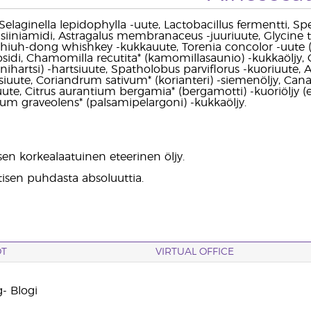
i, Selaginella lepidophylla -uute, Lactobacillus fermentti, S
asiiniamidi, Astragalus membranaceus -juuriuute, Glycine t
hiuh-dong whishkey -kukkauute, Torenia concolor -uute (k
osidi, Chamomilla recutita* (kamomillasaunio) -kukkaöljy
aanihartsi) -hartsiuute, Spatholobus parviflorus -kuoriuut
tsiuute, Coriandrum sativum* (korianteri) -siemenöljy, Can
ute, Citrus aurantium bergamia* (bergamotti) -kuoriöljy (ei
nium graveolens* (palsamipelargoni) -kukkaöljy.
sen korkealaatuinen eteerinen öljy.
isen puhdasta absoluuttia.
OT
VIRTUAL OFFICE
- Blogi