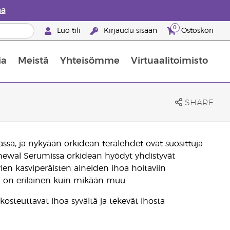
aa
0
Luo tili
Kirjaudu sisään
Ostoskori
ia
Meistä
Yhteisömme
Virtuaalitoimisto
nus valikoiduista ihonhoitotuotteista
Young Livingin ravintolisäopas
Miten eteerisiä öljyjä käytetään
SHARE
assa, ja nykyään orkidean terälehdet ovat suosittuja
newal Serumissa orkidean hyödyt yhdistyvät
ien kasviperäisten aineiden ihoa hoitaviin
a on erilainen kuin mikään muu.
osteuttavat ihoa syvältä ja tekevät ihosta