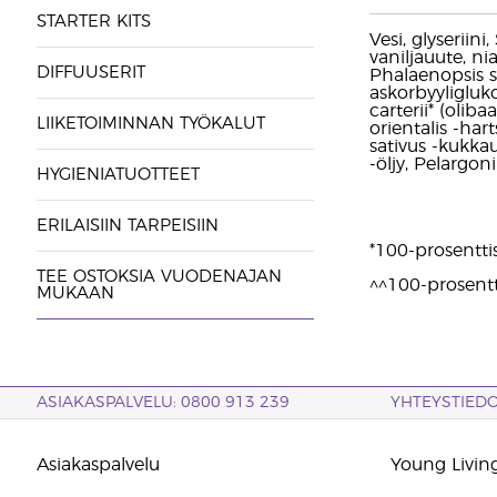
STARTER KITS
Vesi, glyseriin
vaniljauute, ni
DIFFUUSERIT
Phalaenopsis s
askorbyyligluk
carterii* (olib
LIIKETOIMINNAN TYÖKALUT
orientalis -har
sativus -kukkau
-öljy, Pelargo
HYGIENIATUOTTEET
ERILAISIIN TARPEISIIN
*100-prosentti
TEE OSTOKSIA VUODENAJAN
^^100-prosentt
MUKAAN
ASIAKASPALVELU: 0800 913 239
YHTEYSTIED
Asiakaspalvelu
Young Living