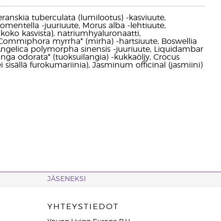
peranskia tuberculata (lumilootus) -kasviuute,
omentella -juuriuute, Morus alba -lehtiuute,
oko kasvista), natriumhyaluronaatti,
, Commiphora myrrha* (mirha) -hartsiuute, Boswellia
e, Angelica polymorpha sinensis -juuriuute, Liquidambar
anga odorata* (tuoksuilangia) -kukkaöljy, Crocus
 sisällä furokumariinia), Jasminum officinal (jasmiini)
JÄSENEKSI
YHTEYSTIEDOT