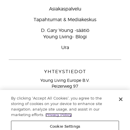
Asiakaspalvelu
Tapahtumat & Mediakeskus
D. Gary Young -säätiö
Young Living- Blogi
Ura
YHTEYSTIEDOT
Young Living Europe B.V.
Peizerweg 97
9727 AJ Groningen
Netherlands
By clicking “Accept All Cookies”, you agree to the
storing of cookies on your device to enhance site
Ilmainen yhteydenotto lankanumeroista Suomesta
0800
navigation, analyze site usage, and assist in our
913 239
marketing efforts.
Privacy Policy
Email: asiakaspalvelu@youngliving.com
Cookie Settings