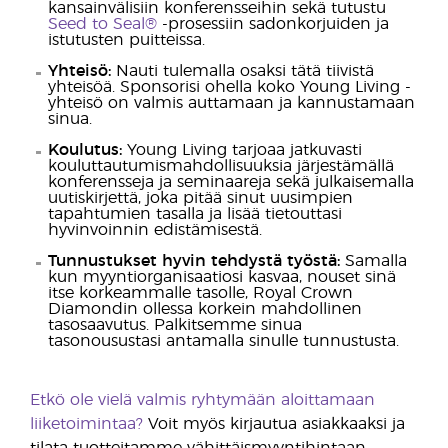
kansainvälisiin konferensseihin sekä tutustu
Seed to Seal®
-prosessiin sadonkorjuiden ja
istutusten puitteissa.
Yhteisö:
Nauti tulemalla osaksi tätä tiivistä
yhteisöä. Sponsorisi ohella koko Young Living -
yhteisö on valmis auttamaan ja kannustamaan
sinua.
Koulutus:
Young Living tarjoaa jatkuvasti
kouluttautumismahdollisuuksia järjestämällä
konferensseja ja seminaareja sekä julkaisemalla
uutiskirjettä, joka pitää sinut uusimpien
tapahtumien tasalla ja lisää tietouttasi
hyvinvoinnin edistämisestä.
Tunnustukset hyvin tehdystä työstä:
Samalla
kun myyntiorganisaatiosi kasvaa, nouset sinä
itse korkeammalle tasolle, Royal Crown
Diamondin ollessa korkein mahdollinen
tasosaavutus. Palkitsemme sinua
tasonousustasi antamalla sinulle tunnustusta.
Etkö ole vielä valmis ryhtymään aloittamaan
liiketoimintaa?
Voit myös kirjautua asiakkaaksi ja