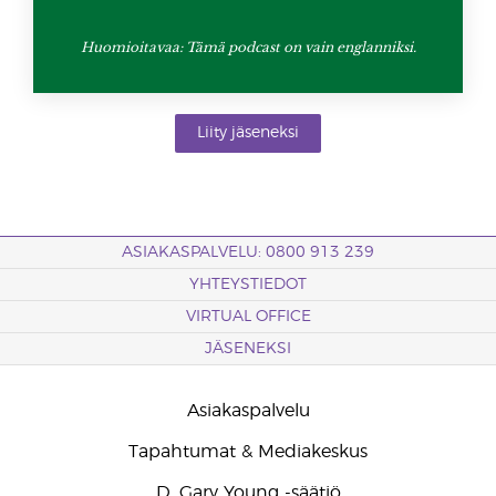
Huomioitavaa: Tämä podcast on vain englanniksi.
Liity jäseneksi
ASIAKASPALVELU: 0800 913 239
YHTEYSTIEDOT
VIRTUAL OFFICE
JÄSENEKSI
Asiakaspalvelu
Tapahtumat & Mediakeskus
D. Gary Young -säätiö