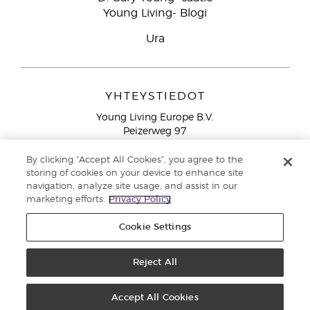
Young Living- Blogi
Ura
YHTEYSTIEDOT
Young Living Europe B.V.
Peizerweg 97
9727 AJ Groningen
Netherlands
By clicking “Accept All Cookies”, you agree to the
storing of cookies on your device to enhance site
Ilmainen yhteydenotto lankanumeroista Suomesta
0800
navigation, analyze site usage, and assist in our
913 239
marketing efforts.
Privacy Policy
Email: asiakaspalvelu@youngliving.com
Cookie Settings
Tekijänoikeus © 2021 Young Living Essential Oils. Kaikki oikeudet
pidätetään. |
Reject All
Yksityisyydensuoja
Accept All Cookies