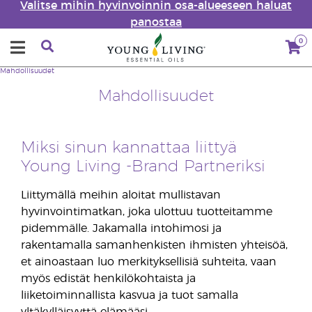
Valitse mihin hyvinvoinnin osa-alueeseen haluat
panostaa
0
Mahdollisuudet
Mahdollisuudet
Miksi sinun kannattaa liittyä
Young Living -Brand Partneriksi
Liittymällä meihin aloitat mullistavan
hyvinvointimatkan, joka ulottuu tuotteitamme
pidemmälle. Jakamalla intohimosi ja
rakentamalla samanhenkisten ihmisten yhteisöä,
et ainoastaan luo merkityksellisiä suhteita, vaan
myös edistät henkilökohtaista ja
liiketoiminnallista kasvua ja tuot samalla