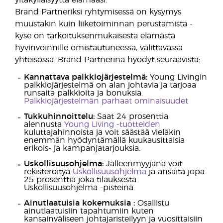
yltäkylläisyyttä elämääsi.
Brand Partneriksi ryhtymisessä on kysymys
muustakin kuin liiketoiminnan perustamista -
kyse on tarkoituksenmukaisesta elämästä
hyvinvoinnille omistautuneessa, välittävässä
yhteisössä. Brand Partnerina hyödyt seuraavista:
Kannattava palkkiojärjestelmä:
Young Livingin
palkkiojärjestelmä on alan johtavia ja tarjoaa
runsaita palkkioita ja bonuksia.
Palkkiojärjestelmän parhaat ominaisuudet
Tukkuhinnoittelu:
Saat 24 prosenttia
alennusta
Young Living -tuotteiden
kuluttajahinnoista ja voit säästää vieläkin
enemmän hyödyntämällä kuukausittaisia
erikois- ja kampanjatarjouksia.
Uskollisuusohjelma:
Jälleenmyyjänä voit
rekisteröityä
Uskollisuusohjelma
ja ansaita jopa
25 prosenttia joka tilauksesta
Uskollisuusohjelma -pisteinä.
Ainutlaatuisia kokemuksia
:
Osallistu
ainutlaatuisiin tapahtumiin kuten
kansainväliseen johtajaristeilyyn ja vuosittaisiin