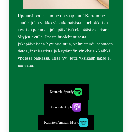
Upouusi podcastimme on saapunut! Kerromme
sinulle joka viikko yksinkertaisista ja tehokkaista
tavoista parantaa jokapäiväistä elämääsi eteeristen
öljyjen avulla. Itsestä huolehtimisesta
jokapäiväiseen hyvinvointiin, valmistaudu saamaan
tietoa, inspiraatiota ja käytännön vinkkejä - kaikki
yhdessä paikassa. Tilaa nyt, jotta yksikään jakso ei
jää väliin.
Kuuntele Spotify
Kuuntele Apple
Kuuntele Amazon Music