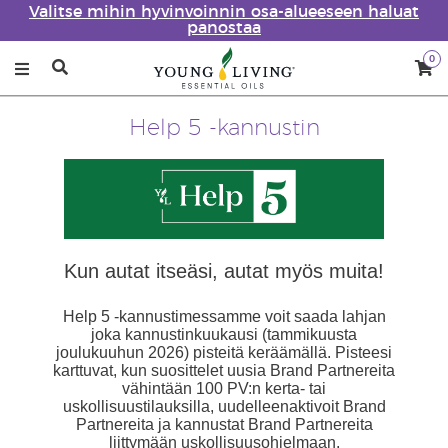
Valitse mihin hyvinvoinnin osa-alueeseen haluat
panostaa
0
Help 5 -kannustin
Kun autat itseäsi, autat myös muita!
Help 5 -kannustimessamme voit saada lahjan
joka kannustinkuukausi (tammikuusta
joulukuuhun 2026) pisteitä keräämällä. Pisteesi
karttuvat, kun suosittelet uusia Brand Partnereita
vähintään 100 PV:n kerta- tai
uskollisuustilauksilla, uudelleenaktivoit Brand
Partnereita ja kannustat Brand Partnereita
liittymään uskollisuusohjelmaan.