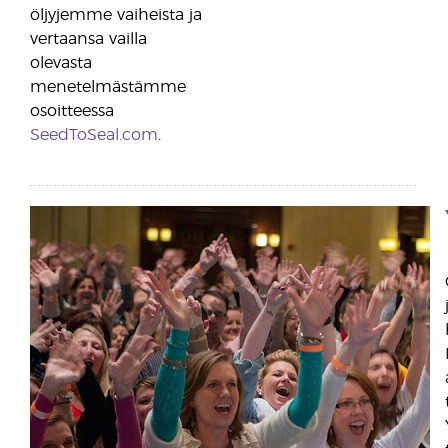
öljyjemme vaiheista ja
vertaansa vailla
olevasta
menetelmästämme
osoitteessa
SeedToSeal.com
.