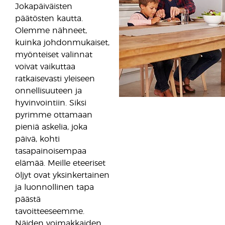
Jokapäiväisten
päätösten kautta.
Olemme nähneet,
kuinka johdonmukaiset,
myönteiset valinnat
voivat vaikuttaa
ratkaisevasti yleiseen
onnellisuuteen ja
hyvinvointiin. Siksi
pyrimme ottamaan
pieniä askelia, joka
päivä, kohti
tasapainoisempaa
elämää. Meille eteeriset
öljyt ovat yksinkertainen
ja luonnollinen tapa
päästä
tavoitteeseemme.
Näiden voimakkaiden