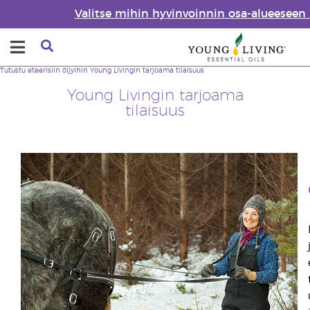
Valitse mihin hyvinvoinnin osa-alueeseen
Tutustu eteerisiin öljyihin
Young Livingin tarjoama tilaisuus
Young Livingin tarjoama
tilaisuus