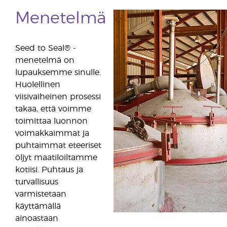
Menetelmä
Seed to Seal® -
menetelmä on
lupauksemme sinulle.
Huolellinen
viisivaiheinen prosessi
takaa, että voimme
toimittaa luonnon
voimakkaimmat ja
puhtaimmat eteeriset
öljyt maatiloiltamme
kotiisi. Puhtaus ja
turvallisuus
varmistetaan
käyttämällä
ainoastaan