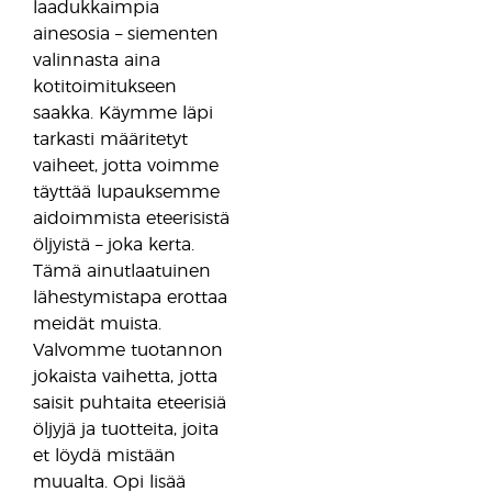
laadukkaimpia
ainesosia – siementen
valinnasta aina
kotitoimitukseen
saakka. Käymme läpi
tarkasti määritetyt
vaiheet, jotta voimme
täyttää lupauksemme
aidoimmista eteerisistä
öljyistä – joka kerta.
Tämä ainutlaatuinen
lähestymistapa erottaa
meidät muista.
Valvomme tuotannon
jokaista vaihetta, jotta
saisit puhtaita eteerisiä
öljyjä ja tuotteita, joita
et löydä mistään
muualta. Opi lisää