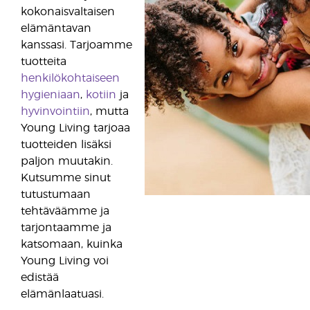
kokonaisvaltaisen
elämäntavan
kanssasi. Tarjoamme
tuotteita
henkilökohtaiseen
hygieniaan
,
kotiin
ja
hyvinvointiin
, mutta
Young Living tarjoaa
tuotteiden lisäksi
paljon muutakin.
Kutsumme sinut
tutustumaan
tehtäväämme ja
tarjontaamme ja
katsomaan, kuinka
Young Living voi
edistää
elämänlaatuasi.